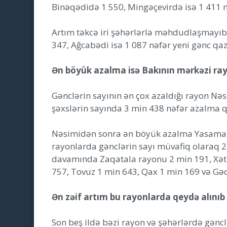
Binəqədidə 1 550, Mingəçevirdə isə 1 411 n
Artım təkcə iri şəhərlərlə məhdudlaşmayıb.
347, Ağcabədi isə 1 087 nəfər yeni gənc qaz
Ən böyük azalma isə Bakının mərkəzi ray
Gənclərin sayının ən çox azaldığı rayon Nə
şəxslərin sayında 3 min 438 nəfər azalma q
Nəsimidən sonra ən böyük azalma Yasamal 
rayonlarda gənclərin sayı müvafiq olaraq 2 
davamında Zaqatala rayonu 2 min 191, Xəta
757, Tovuz 1 min 643, Qax 1 min 169 və Gədə
Ən zəif artım bu rayonlarda qeydə alınıb
Son beş ildə bəzi rayon və şəhərlərdə gənc