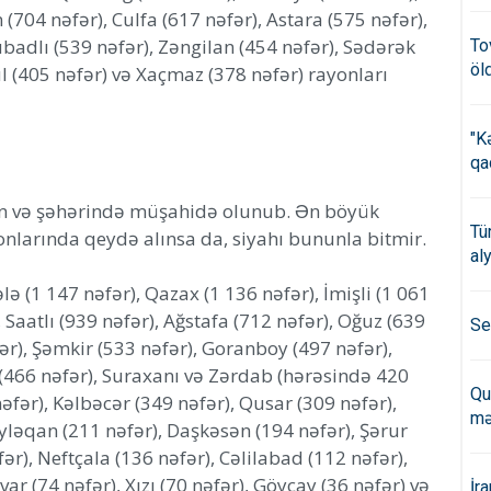
 (704 nəfər), Culfa (617 nəfər), Astara (575 nəfər),
badlı (539 nəfər), Zəngilan (454 nəfər), Sədərək
To
öl
l (405 nəfər) və Xaçmaz (378 nəfər) rayonları
"K
qa
on və şəhərində müşahidə olunub. Ən böyük
Tü
larında qeydə alınsa da, siyahı bununla bitmir.
al
ə (1 147 nəfər), Qazax (1 136 nəfər), İmişli (1 061
, Saatlı (939 nəfər), Ağstafa (712 nəfər), Oğuz (639
Se
fər), Şəmkir (533 nəfər), Goranboy (497 nəfər),
 (466 nəfər), Suraxanı və Zərdab (hərəsində 420
Qu
əfər), Kəlbəcər (349 nəfər), Qusar (309 nəfər),
mə
yləqan (211 nəfər), Daşkəsən (194 nəfər), Şərur
fər), Neftçala (136 nəfər), Cəlilabad (112 nəfər),
ar (74 nəfər), Xızı (70 nəfər), Göyçay (36 nəfər) və
İr