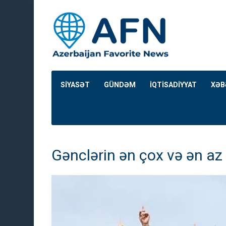
SİYASƏT
GÜNDƏM
İQTİSADİYYAT
XƏB
Gənclərin ən çox və ən az 