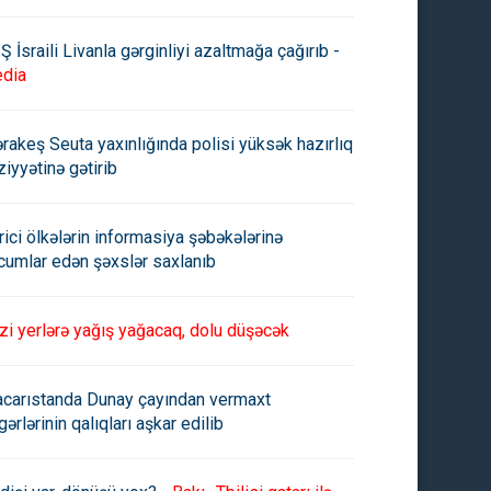
Ş İsraili Livanla gərginliyi azaltmağa çağırıb -
dia
rakeş Seuta yaxınlığında polisi yüksək hazırlıq
ziyyətinə gətirib
rici ölkələrin informasiya şəbəkələrinə
cumlar edən şəxslər saxlanıb
zi yerlərə yağış yağacaq, dolu düşəcək
carıstanda Dunay çayından vermaxt
gərlərinin qalıqları aşkar edilib