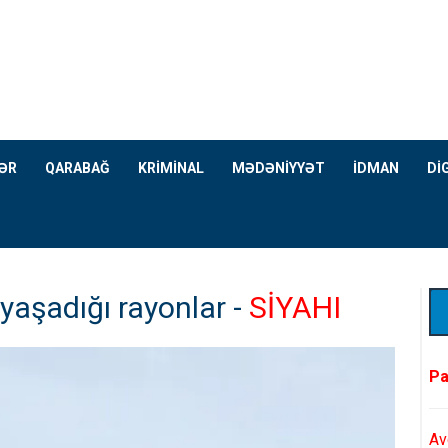
ƏR
QARABAĞ
KRİMİNAL
MƏDƏNİYYƏT
İDMAN
Dİ
yaşadığı rayonlar -
SİYAHI
Pa
Av