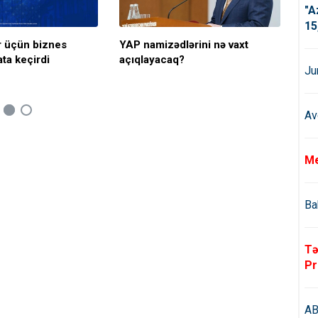
"A
15
 üçün biznes
YAP namizədlərini nə vaxt
Kiç
ata keçirdi
açıqlayacaq?
Ju
Av
Me
Ba
Tə
Pr
AB