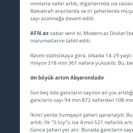
minlərlə nəfər artıb, digərlərində isə nəz
Bakıətrafı ərazilərdə və iri şəhərlərdə müş
sayı azalmağa davam edib.
AFN.az
xəbər verir ki, Modern.az Dövlət Sta
məlumatlarını təhlil edib.
Rəsmi statistikaya görə, ölkədə 14-29 yaşlı
milyon 318 min 361 nəfərə yüksəlib. Bu, be
Ən böyük artım Abşerondadır
Son beş ildə gənclərin sayının ən çox artdı
gənclərin sayı 94 min 872 nəfərdən 108 min
İkinci yerdə Sumqayıt şəhəri qərarlaşıb. Bu
artıb. İlk "3-lüy"ü isə 4 min 521 nəfərlik a
Gəncə şəhəri yer alır. Burada gənclərin say