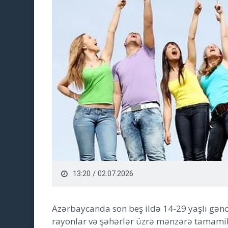
13:20 / 02.07.2026
Azərbaycanda son beş ildə 14-29 yaşlı gənc
rayonlar və şəhərlər üzrə mənzərə tamamilə