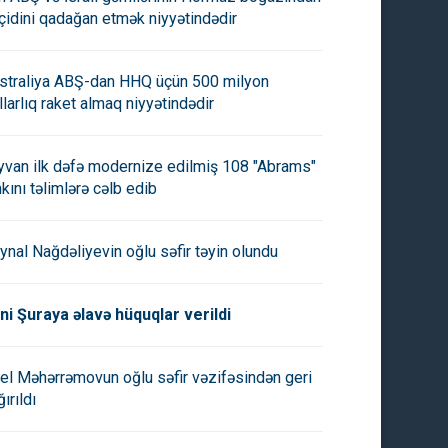
çidini qadağan etmək niyyətindədir
straliya ABŞ-dan HHQ üçün 500 milyon
llarlıq raket almaq niyyətindədir
yvan ilk dəfə modernize edilmiş 108 "Abrams"
nkını təlimlərə cəlb edib
ynal Nağdəliyevin oğlu səfir təyin olundu
ni Şuraya əlavə hüquqlar verildi
el Məhərrəmovun oğlu səfir vəzifəsindən geri
ırıldı