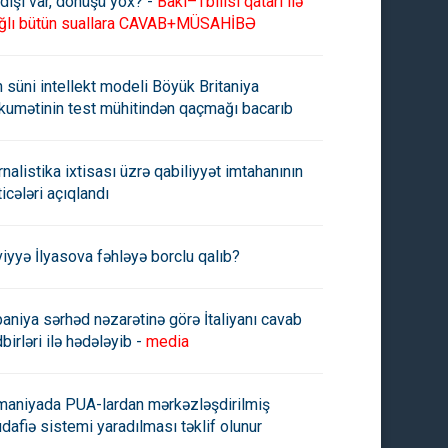
dişi var, dönüşü yox? -
Bakı–Tbilisi qatarı ilə
ğlı bütün suallara CAVAB+MÜSAHİBƏ
n süni intellekt modeli Böyük Britaniya
kumətinin test mühitindən qaçmağı bacarıb
rnalistika ixtisası üzrə qabiliyyət imtahanının
ticələri açıqlandı
viyyə İlyasova fəhləyə borclu qalıb?
paniya sərhəd nəzarətinə görə İtaliyanı cavab
birləri ilə hədələyib -
media
maniyada PUA-lardan mərkəzləşdirilmiş
dafiə sistemi yaradılması təklif olunur