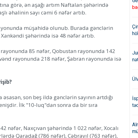
Ge
tına görə, ən aşağı artım Naftalan şəhərində
ba
şlı əhalinin sayı cəmi 6 nəfər artıb.
Çi
 rayonunda müşahidə olunub. Burada gənclərin
hö
, Xankəndi şəhərində isə 48 nəfər artıb.
a rayonunda 85 nəfər, Qobustan rayonunda 142
Ju
vənd rayonunda 218 nəfər, Şabran rayonunda isə
nə
Ül
işib?
 əsasən, son beş ildə gənclərin sayının artdığı
İs
enişdir. İlk "10-luq"dan sonra da bir sıra
təd
Al
42 nəfər, Naxçıvan şəhərində 1 022 nəfər, Xocalı
mü
rlərdə Qaradağ (786 nəfər), Cəbrayıl (763 nəfər),