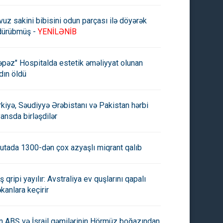
vuz sakini bibisini odun parçası ilə döyərək
dürübmüş -
YENİLƏNİB
əpəz" Hospitalda estetik əməliyyat olunan
dın öldü
rkiyə, Səudiyyə Ərəbistanı və Pakistan hərbi
yansda birləşdilər
utada 1300-dən çox azyaşlı miqrant qalıb
ş qripi yayılır: Avstraliya ev quşlarını qapalı
kanlara keçirir
an ABŞ və İsrail gəmilərinin Hörmüz boğazından