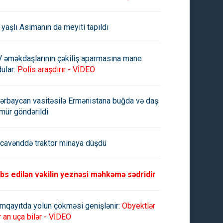
 yaşlı Asimanın da meyiti tapıldı
V əməkdaşlarının çəkiliş aparmasına mane
ular:
Polis araşdırır - VİDEO
ərbaycan vasitəsilə Ermənistana buğda və daş
mür göndərildi
cavənddə traktor minaya düşdü
bs edilən vəkilin yeznəsi məhkəmə sədridir
mqayıtda yolun çökməsi genişlənir:
Obyektlər
r an uça bilər - VİDEO