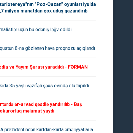
zərlotereya"nın "Poz-Qazan" oyunları iyulda
,7 milyon manatdan çox uduş qazandırıb
ik rayonlar ləğv edilir? -
Büdcə vəsaitlərini ən çox və a
xərcləyən rayonlar -
rnalistlər üçün bu ödəniş ləğv edildi
qustun 8-nə gözlənən hava proqnozu açıqlandı
dia və Yayım Şurası yaradıldı - FƏRMAN
kıda 35 yaşlı vəzifəli şəxs evində ölü tapıldı
rtərdə ər-arvad qəsdlə yandırılıb - Baş
okurorluq məlumat yaydı
A prezidentindən kartdan-karta əməliyyatlarla