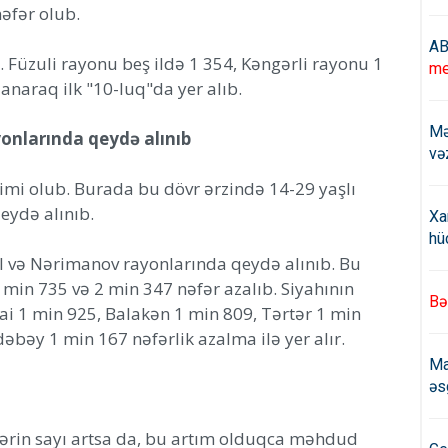
əfər olub.
AB
 Füzuli rayonu beş ildə 1 354, Kəngərli rayonu 1
me
anaraq ilk "10-luq"da yer alıb.
Mə
onlarında qeydə alınıb
və
simi olub. Burada bu dövr ərzində 14-29 yaşlı
eydə alınıb.
Xa
hü
və Nərimanov rayonlarında qeydə alınıb. Bu
min 735 və 2 min 347 nəfər azalıb. Siyahının
Bə
i 1 min 925, Balakən 1 min 809, Tərtər 1 min
bəy 1 min 167 nəfərlik azalma ilə yer alır.
Ma
əs
lərin sayı artsa da, bu artım olduqca məhdud