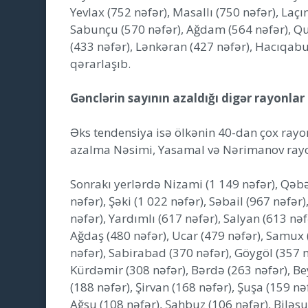
Yevlax (752 nəfər), Masallı (750 nəfər), Laçın
Sabunçu (570 nəfər), Ağdam (564 nəfər), Qu
(433 nəfər), Lənkəran (427 nəfər), Hacıqabu
qərarlaşıb.
Gənclərin sayının azaldığı digər rayonlar
Əks tendensiya isə ölkənin 40-dan çox ray
azalma Nəsimi, Yasamal və Nərimanov rayon
Sonrakı yerlərdə Nizami (1 149 nəfər), Qəbəl
nəfər), Şəki (1 022 nəfər), Səbail (967 nəfər)
nəfər), Yardımlı (617 nəfər), Salyan (613 nə
Ağdaş (480 nəfər), Ucar (479 nəfər), Samux
nəfər), Sabirabad (370 nəfər), Göygöl (357 n
Kürdəmir (308 nəfər), Bərdə (263 nəfər), Be
(188 nəfər), Şirvan (168 nəfər), Şuşa (159 nə
Ağsu (108 nəfər), Şahbuz (106 nəfər), Biləsuv