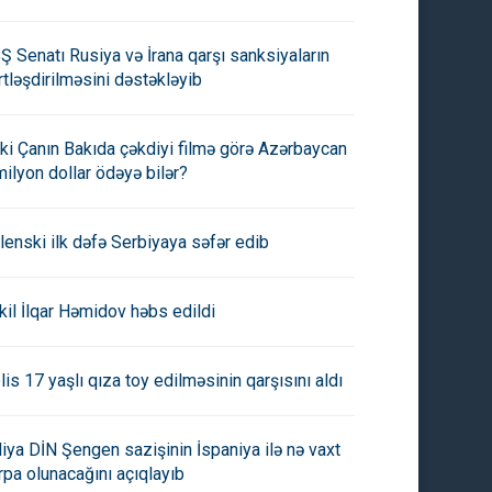
Ş Senatı Rusiya və İrana qarşı sanksiyaların
rtləşdirilməsini dəstəkləyib
ki Çanın Bakıda çəkdiyi filmə görə Azərbaycan
milyon dollar ödəyə bilər?
lenski ilk dəfə Serbiyaya səfər edib
kil İlqar Həmidov həbs edildi
lis 17 yaşlı qıza toy edilməsinin qarşısını aldı
aliya DİN Şengen sazişinin İspaniya ilə nə vaxt
rpa olunacağını açıqlayıb