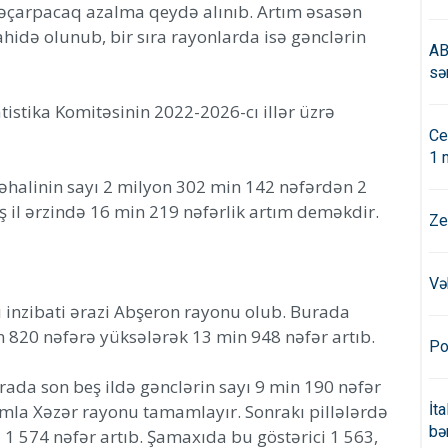
ərəçarpacaq azalma qeydə alınıb. Artım əsasən
ahidə olunub, bir sıra rayonlarda isə gənclərin
AB
sə
tistika Komitəsinin 2022-2026-cı illər üzrə
Ce
1 
 əhalinin sayı 2 milyon 302 min 142 nəfərdən 2
ş il ərzində 16 min 219 nəfərlik artım deməkdir.
Ze
Və
ğı inzibati ərazi Abşeron rayonu olub. Burada
 820 nəfərə yüksələrək 13 min 948 nəfər artıb.
Po
rada son beş ildə gənclərin sayı 9 min 190 nəfər
rtımla Xəzər rayonu tamamlayır. Sonrakı pillələrdə
İt
bə
ı 1 574 nəfər artıb. Şamaxıda bu göstərici 1 563,