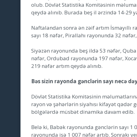
olub. Dövlət Statistika Komitəsinin məluma
qeydə alınıb. Burada beş il ərzində 14-29 ya
Naftalandan sonra ən zəif artım İsmayıllı
sayı 18 nəfər, Pirallahı rayonunda 32 nəfər
Siyəzən rayonunda beş ildə 53 nəfər, Qub
nəfər, Ordubad rayonunda 197 nəfər, Xoca
219 nəfər artım qeydə alınıb.
Bəs sizin rayonda gənclərin sayı necə dəy
Dövlət Statistika Komitəsinin məlumatlarına
rayon və şəhərlərin siyahısı kifayət qədər g
bölgələrdə müsbət dinamika davam edib.
Belə ki, Babək rayonunda gənclərin sayı 1 0
rayonunda isə 1 007 nəfər artıb. Sonrakı ye