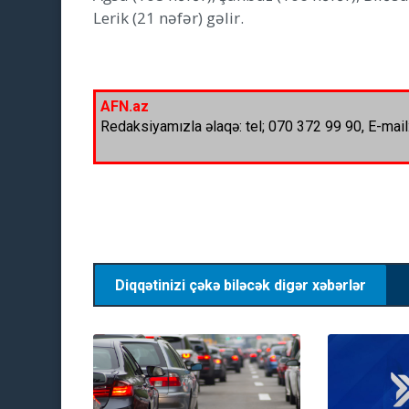
Lerik (21 nəfər) gəlir.
AFN.az
Redaksiyamızla əlaqə: tel; 070 372 99 90, E-mail
Diqqətinizi çəkə biləcək digər xəbərlər