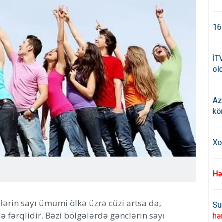
16
İT
old
Az
kö
Xo
Hə
lərin sayı ümumi ölkə üzrə cüzi artsa da,
Su
 fərqlidir. Bəzi bölgələrdə gənclərin sayı
hə