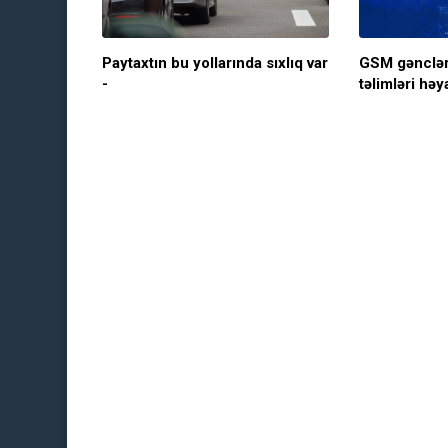
Paytaxtın bu yollarında sıxlıq var
GSM gənclər
-
təlimləri həy