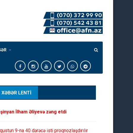
GƏR
XƏBƏR LENTİ
şinyan İlham Əliyevə zəng etdi
qustun 9-na 40 dərəcə isti proqnozlaşdırılır