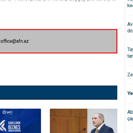
ke
Av
do
:office@afn.az
Ta
ta
Ze
Ye
Ab
çağ