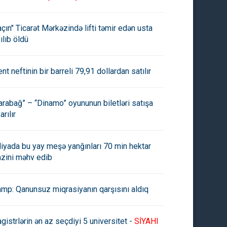
açın" Ticarət Mərkəzində lifti təmir edən usta
ılıb öldü
ent neftinin bir barreli 79,91 dollardan satılır
arabağ” – “Dinamo” oyununun biletləri satışa
arılır
aliyada bu yay meşə yanğınları 70 min hektar
azini məhv edib
amp: Qanunsuz miqrasiyanın qarşısını aldıq
gistrlərin ən az seçdiyi 5 universitet -
SİYAHI