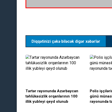
Diqqətinizi çəkə biləcək digər xəbərlər
Tərtər rayonunda Azərbaycan
Polis işçilə
təhlükəsizlik orqanlarının 100
günü münasib
illik yubleyi qeyd olunub
rayonunda tə