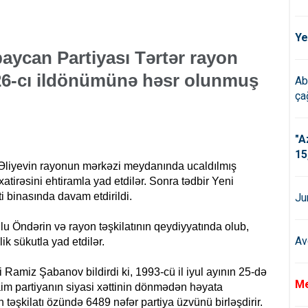
Ye
aycan Partiyası Tərtər rayon
 26-cı ildönümünə həsr olunmuş
Ab
çağ
"A
15
r Əliyevin rayonun mərkəzi meydanında ucaldılmış
atirəsini ehtiramla yad etdilər. Sonra tədbir Yeni
i binasında davam etdirildi.
Ju
 Ulu Öndərin və rayon təşkilatının qeydiyyatında olub,
Av
k sükutla yad etdilər.
i Ramiz Şabanov bildirdi ki, 1993-cü il iyul ayının 25-də
Me
im partiyanın siyasi xəttinin dönmədən həyata
 təşkilatı özündə 6489 nəfər partiya üzvünü birləşdirir.