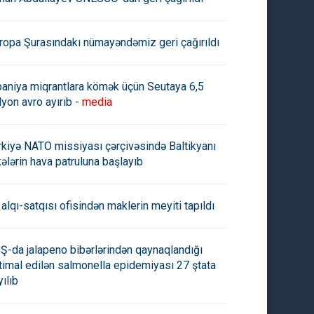
ropa Şurasındakı nümayəndəmiz geri çağırıldı
paniya miqrantlara kömək üçün Seutaya 6,5
lyon avro ayırıb -
media
rkiyə NATO missiyası çərçivəsində Baltikyanı
kələrin hava patruluna başlayıb
 alqı-satqısı ofisindən maklerin meyiti tapıldı
Ş-da jalapeno bibərlərindən qaynaqlandığı
timal edilən salmonella epidemiyası 27 ştata
yılıb