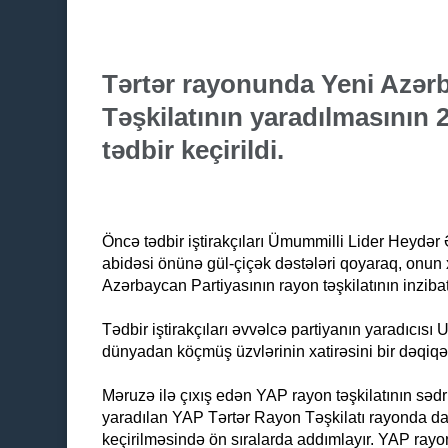
Tərtər rayonunda Yeni Azərb
Təşkilatının yaradılmasının
tədbir keçirildi.
Öncə tədbir iştirakçıları Ümummilli Lider Heydə
abidəsi önünə gül-çiçək dəstələri qoyaraq, onun x
Azərbaycan Partiyasının rayon təşkilatının inzibat
Tədbir iştirakçıları əvvəlcə partiyanın yaradıcısı
dünyadan köçmüş üzvlərinin xatirəsini bir dəqiqəli
Məruzə ilə çıxış edən YAP rayon təşkilatının sədr
yaradılan YAP Tərtər Rayon Təşkilatı rayonda da
keçirilməsində ön sıralarda addımlayır. YAP rayon