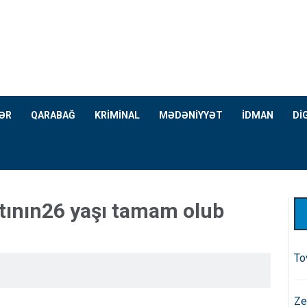
ƏR
QARABAĞ
KRİMİNAL
MƏDƏNİYYƏT
İDMAN
Dİ
tının26 yaşı tamam olub
To
Ze