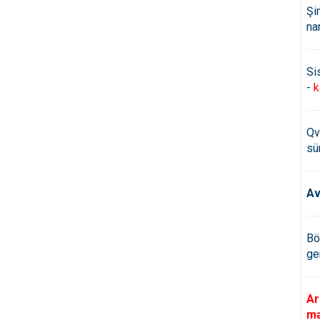
Şi
na
Si
-
k
Qv
sü
Av
Bö
ge
Ar
mə