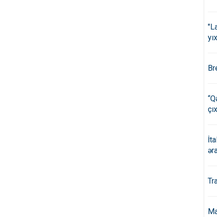
"L
yıx
Br
“Q
çıx
İt
ər
Tr
Ma