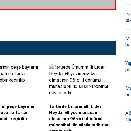
İs
tə
Mİ
ba
Ya
pl
Mə
öd
rinin peşə bayramı
Tərtərdə Ümummilli Lider
YAP
əti ilə Tərtər
Heydər Əliyevin anadan
Gən
AB
dbir keçirilib
olmasının 96-cı il dönümü
seç
Na
münasibəti ilə silsilə tədbirlər