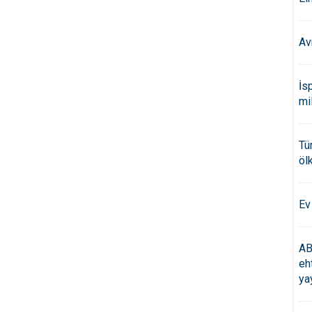
Av
İs
mi
Tü
öl
Ev
AB
eh
ya