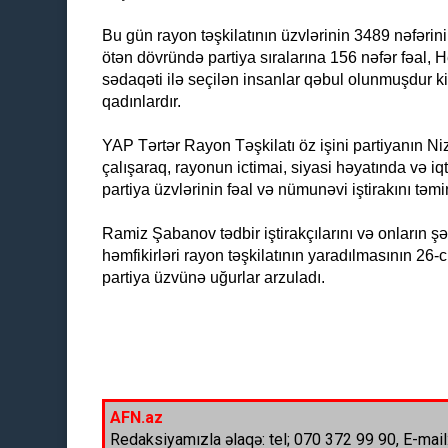
Bu gün rayon təşkilatının üzvlərinin 3489 nəfərini q
ötən dövründə partiya sıralarına 156 nəfər fəal, H
sədaqəti ilə seçilən insanlar qəbul olunmuşdur ki, 
qadınlardır.
YAP Tərtər Rayon Təşkilatı öz işini partiyanın
çalışaraq, rayonun ictimai, siyasi həyatında və iq
partiya üzvlərinin fəal və nümunəvi iştirakını təmi
Ramiz Şabanov tədbir iştirakçılarını və onların şə
həmfikirləri rayon təşkilatının yaradılmasının 26-
partiya üzvünə uğurlar arzuladı.
AFN.az
Redaksiyamızla əlaqə: tel; 070 372 99 90, E-mail