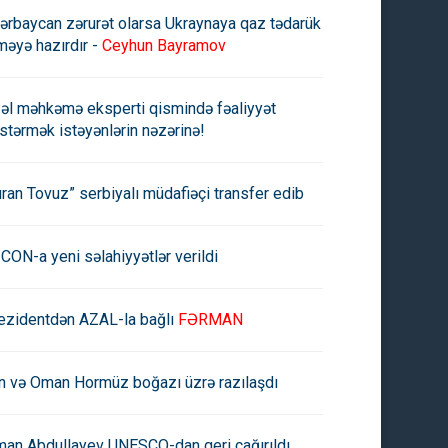
ərbaycan zərurət olarsa Ukraynaya qaz tədarük
məyə hazırdır -
Ceyhun Bayramov
əl məhkəmə eksperti qismində fəaliyyət
stərmək istəyənlərin nəzərinə!
uran Tovuz” serbiyalı müdafiəçi transfer edib
CON-a yeni səlahiyyətlər verildi
ezidentdən AZAL-la bağlı
FƏRMAN
an və Oman Hormüz boğazı üzrə razılaşdı
man Abdullayev UNESCO-dan geri çağırıldı