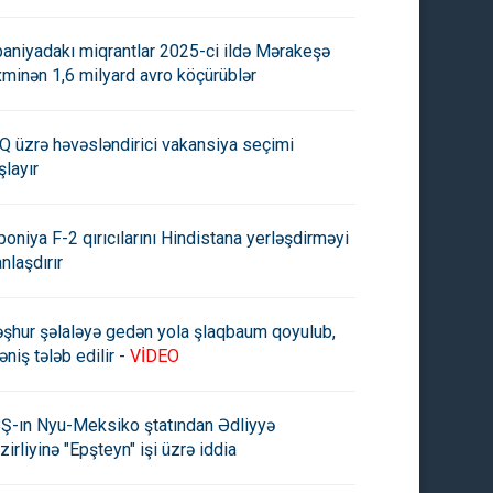
paniyadakı miqrantlar 2025-ci ildə Mərakeşə
xminən 1,6 milyard avro köçürüblər
Q üzrə həvəsləndirici vakansiya seçimi
şlayır
poniya F-2 qırıcılarını Hindistana yerləşdirməyi
anlaşdırır
şhur şəlaləyə gedən yola şlaqbaum qoyulub,
əniş tələb edilir -
VİDEO
 Tərtər rayon təşkilatı
Tağı Əhmədov, Şəmsəddin
clər Birliyinin V hesabat-
Hacıyev və Məlahət İbrahimqız
Ş-ın Nyu-Meksiko ştatından Ədliyyə
ki konfransı keçirilib
vəzifədən azad olunub
zirliyinə "Epşteyn" işi üzrə iddia