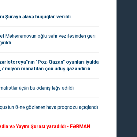
ni Şuraya əlavə hüquqlar verildi
el Məhərrəmovun oğlu səfir vəzifəsindən geri
ırıldı
zərlotereya"nın "Poz-Qazan" oyunları iyulda
,7 milyon manatdan çox uduş qazandırıb
rnalistlər üçün bu ödəniş ləğv edildi
qustun 8-nə gözlənən hava proqnozu açıqlandı
dia və Yayım Şurası yaradıldı - FƏRMAN