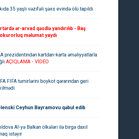
kıda 35 yaşlı vəzifəli şəxs evində ölü tapıldı
rtərdə ər-arvad qəsdlə yandırılıb - Baş
okurorluq məlumat yaydı
A prezidentindən kartdan-karta əməliyyatlarla
ğlı
AÇIQLAMA - VİDEO
FA FIFA turnirlərini boykot qərarından geri
kilmədi
lenski Ceyhun Bayramovu qəbul edib
ldova Aİ-yə Balkan ölkələri ilə birgə daxil
maq istəyir