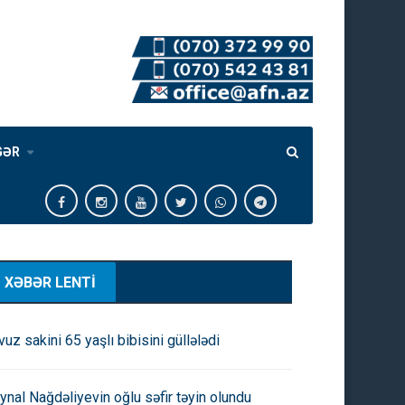
GƏR
XƏBƏR LENTİ
vuz sakini 65 yaşlı bibisini güllələdi
ynal Nağdəliyevin oğlu səfir təyin olundu