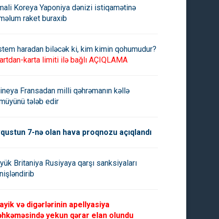
mali Koreya Yaponiya dənizi istiqamətinə
məlum raket buraxıb
stem haradan biləcək ki, kim kimin qohumudur?
artdan-karta limiti ilə bağlı AÇIQLAMA
ineya Fransadan milli qəhrəmanın kəllə
müyünü tələb edir
qustun 7-nə olan hava proqnozu açıqlandı
yük Britaniya Rusiyaya qarşı sanksiyaları
nişləndirib
ayik və digərlərinin apellyasiya
hkəməsində yekun qərar elan olundu