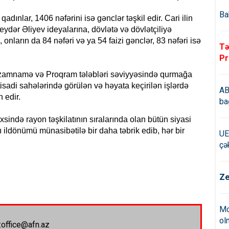
Ba
adınlar, 1406 nəfərini isə gənclər təşkil edir. Cari ilin
eydər Əliyev ideyalarına, dövlətə və dövlətçiliyə
onların da 84 nəfəri və ya 54 faizi gənclər, 83 nəfəri isə
Tə
Pr
 Nizamnamə və Proqram tələbləri səviyyəsində qurmağa
tisadi sahələrində görülən və həyata keçirilən işlərdə
AB
n edir.
ba
xsində rayon təşkilatının sıralarında olan bütün siyasi
cı ildönümü münasibətilə bir daha təbrik edib, hər bir
UE
çə
Ze
Mo
ol
:office@afn.az