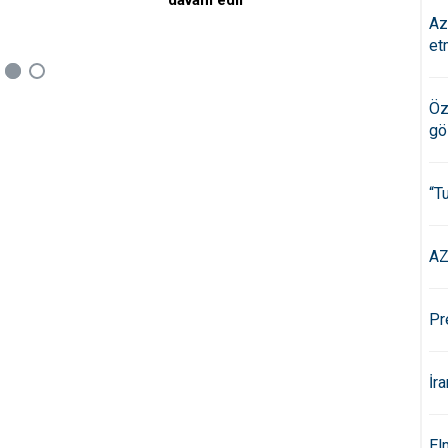
davam edir
Az
et
Öz
gö
“T
AZ
Pr
İr
El