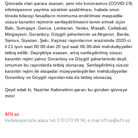
Qüvvədə olan qərara əsasən, yeni növ koronavirus (COVID-19)
infeksiyasının yayılma sürətinin azaldılması, habelə onun
törədə biləcəyi fəsadların minimuma endirilməsi məqsədilə
xüsusi karantin rejiminin sərtləşdirilməsini təmin etmək üçün
Bakı, Sumqayıt, Gəncə, Lənkəran, Yevlax, Masallı, Cəlilabad,
Mingəçevir, Goranboy, Göygöl şəhərlərinin və Abşeron, Bərdə,
Samux, Siyəzən, Şəki, Xaçmaz rayonlarının ərazisində 2020-ci
il 21 iyun saat 00:00-dan 20 iyul saat 06:00-dək məhdudiyyətlər
tətbiq edilib. Dəyişikliyə əsasən, artıq sərtləşdirilmiş xüsusi
karantin rejimi yalnız Goranboy və Göygöl şəhərlərində deyil,
ümumən bu rayonlarda tətbiq olunacaq. Sərtləşdirilmiş xüsusi
karantin rejimi ilə əlaqədar müəyyənləşdirilən məhdudiyyətlər
Goranboy və Göygöl rayonlarında da tətbiq olunacaq.
Qeyd edək ki, Nazirlər Kabinetinin qərarı bu gündən qüvvəyə
minir.
AFN.az
Redaksiyamızla əlaqə: tel; 070 372 99 90, e-mail office@afn.az