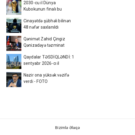
2030-cu il Dünya
Kubokunun finalı bu
ölkədə olacaq – Sürpriz
Cinayətdə şübhəli bilinən
48 nəfər saxlanıldı
Qənimət Zahid Çingiz
Qənizadəyə təzminat
ödədi — EKSKLÜZİV
Qaydalar TƏSDİQLƏNDİ: 1
sentyabr 2026-cı il
tarixindən qüvvəyə
Nazir ona yüksək vəzifə
minəcək
verdi - FOTO
Bizimlə Əlaqə