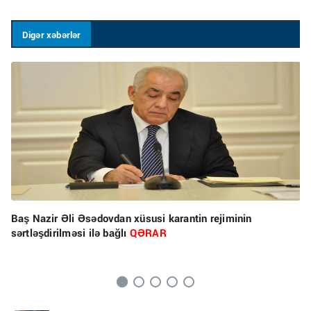
Digər xəbərlər
Baş Nazir Əli Əsədovdan xüsusi karantin rejiminin
sərtləşdirilməsi ilə bağlı
QƏRAR