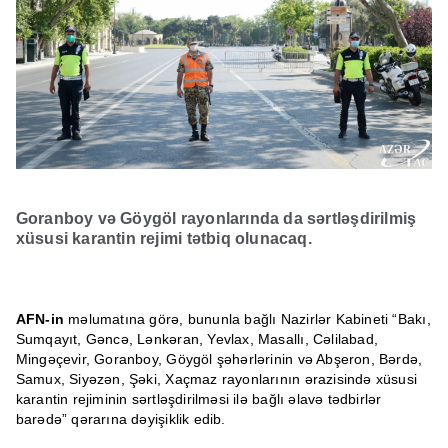
Goranboy və Göygöl rayonlarında da sərtləşdirilmiş
xüsusi karantin rejimi tətbiq olunacaq.
AFN-in
məlumatına görə, bununla bağlı Nazirlər Kabineti “Bakı,
Sumqayıt, Gəncə, Lənkəran, Yevlax, Masallı, Cəlilabad,
Mingəçevir, Goranboy, Göygöl şəhərlərinin və Abşeron, Bərdə,
Samux, Siyəzən, Şəki, Xaçmaz rayonlarının ərazisində xüsusi
karantin rejiminin sərtləşdirilməsi ilə bağlı əlavə tədbirlər
barədə” qərarına dəyişiklik edib.