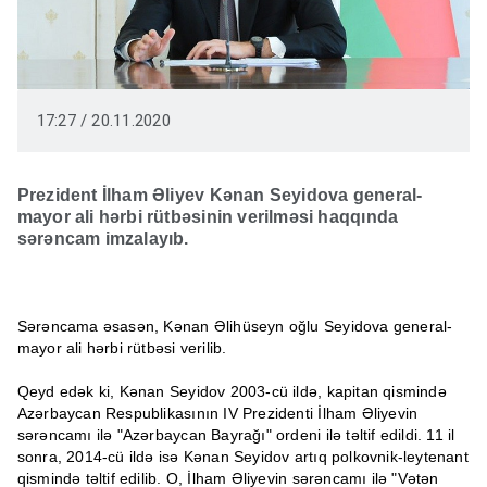
17:27 / 20.11.2020
Prezident İlham Əliyev Kənan Seyidova general-
mayor ali hərbi rütbəsinin verilməsi haqqında
sərəncam imzalayıb.
Sərəncama əsasən, Kənan Əlihüseyn oğlu Seyidova general-
mayor ali hərbi rütbəsi verilib.
Qeyd edək ki, Kənan Seyidov 2003-cü ildə, kapitan qismində
Azərbaycan Respublikasının IV Prezidenti İlham Əliyevin
sərəncamı ilə "Azərbaycan Bayrağı" ordeni ilə təltif edildi. 11 il
sonra, 2014-cü ildə isə Kənan Seyidov artıq polkovnik-leytenant
qismində təltif edilib. O, İlham Əliyevin sərəncamı ilə "Vətən