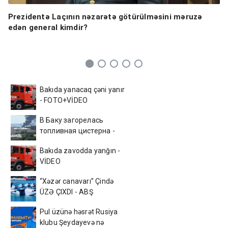
Prezidentə Laçının nəzarətə götürülməsini məruzə
edən general kimdir?
Bakıda yanacaq çəni yanır
- FOTO+VİDEO
В Баку загорелась
топливная цистерна -
ВИДЕО
Bakıda zavodda yanğın -
VİDEO
“Xəzər canavarı” Çində
ÜZƏ ÇIXDI - ABŞ
kəşfiyyatı ŞOKDA
Pul üzünə həsrət Rusiya
klubu Şeydayevə nə