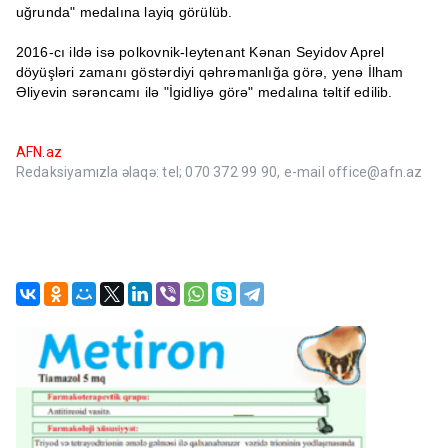
uğrunda" medalına layiq görülüb.
2016-cı ildə isə polkovnik-leytenant Kənan Seyidov Aprel
döyüşləri zamanı göstərdiyi qəhrəmanlığa görə, yenə İlham
Əliyevin sərəncamı ilə "İgidliyə görə" medalına təltif edilib.
AFN.az
Redaksiyamızla əlaqə: tel; 070 372 99 90, e-mail office@afn.az