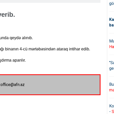
gö
erib.
Ka
ba
unda qeydə alınıb.
Mə
Ha
ı binanın 4-cü mərtəbəsindən ataraq intihar edib.
dırma aparılır.
"S
ge
Bu
:office@afn.az
mə
Ko
-
S