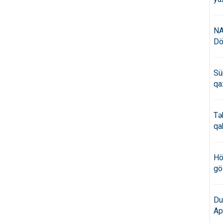
NA
Dö
Sü
qa
Tə
qa
Hö
gö
Du
Ap