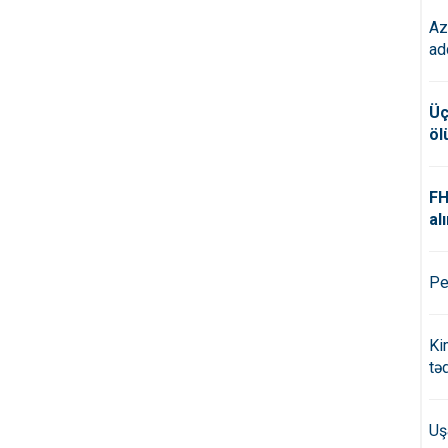
Az
ad
Üç
öl
FH
alı
Pe
Ki
tə
Uş