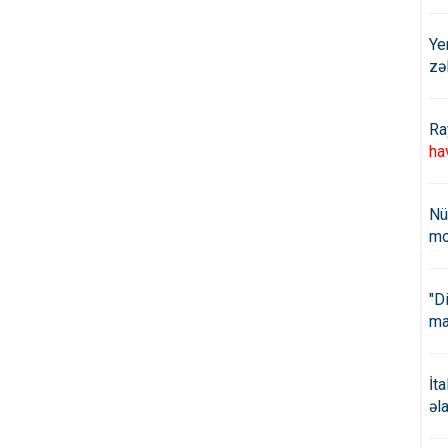
Ye
zə
Ra
ha
Nü
mo
"D
ma
İt
əl