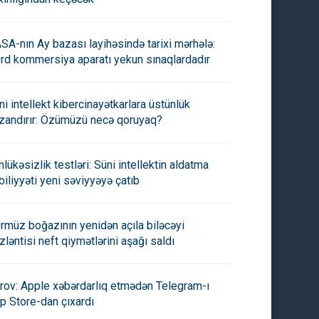
SA-nın Ay bazası layihəsində tarixi mərhələ:
rd kommersiya aparatı yekun sınaqlardadır
ni intellekt kibercinayətkarlara üstünlük
zandırır: Özümüzü necə qoruyaq?
hlükəsizlik testləri: Süni intellektin aldatma
biliyyəti yeni səviyyəyə çatıb
rmüz boğazının yenidən açıla biləcəyi
zləntisi neft qiymətlərini aşağı saldı
rov: Apple xəbərdarlıq etmədən Telegram-ı
p Store-dan çıxardı