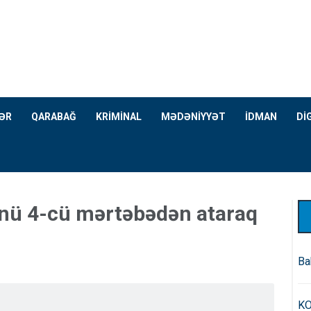
ƏR
QARABAĞ
KRİMİNAL
MƏDƏNİYYƏT
İDMAN
Dİ
ünü 4-cü mərtəbədən ataraq
Ba
KO