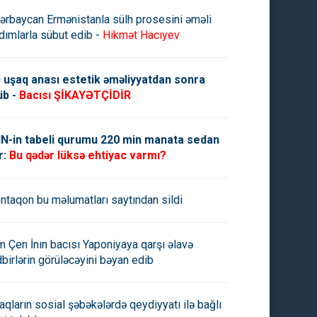
ərbaycan Ermənistanla sülh prosesini əməli
dımlarla sübut edib -
Hikmət Hacıyev
 uşaq anası estetik əməliyyatdan sonra
üb -
Bacısı ŞİKAYƏTÇİDİR
N-in tabeli qurumu 220 min manata sedan
r:
Bu qədər lüksə ehtiyac varmı?
ntaqon bu məlumatları saytından sildi
m Çen İnın bacısı Yaponiyaya qarşı əlavə
dbirlərin görüləcəyini bəyan edib
aqların sosial şəbəkələrdə qeydiyyatı ilə bağlı