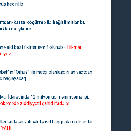
rüş keçirilib
rtdan-karta köçürmə ilə bağlı limitlər bu
nklarda işləmir
nə aid bəzi fikirlər təhrif olunub -
Hikmət
cıyev
abah"ın "Orhus" ilə matçı planlaşdırılan vaxtdan
c başlayacaq
lvar İdarəsində 12 milyonluq mənimsəmə işi:
hkəmədə ziddiyyətli şahid ifadələri
lleclərdə ən yüksək təhsil haqqı olan ixtisaslar
İYAHI