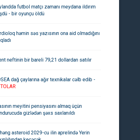
ylandda futbol matçı zamanı meydana ildırım
şdü - bir oyunçu öldü
rdioloq həmin səs yazısının ona aid olmadığını
ıqladı
ent neftinin bir bareli 79,21 dollardan satılır
SEA dağ çaylarına ağır texnikalar cəlb edib -
OTOLAR
asının meyitini pensiyasını almaq üçün
ndurucuda gizlədən şəxs saxlanıldı
həng asteroid 2029-cu ilin aprelində Yerin
xınlığından keçəcək