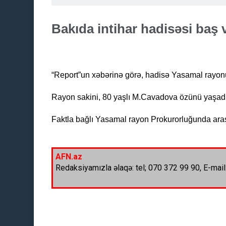
Bakıda intihar hadisəsi baş v
“Report”un xəbərinə görə, hadisə Yasamal rayon
Rayon sakini, 80 yaşlı M.Cavadova özünü yaşadığ
Faktla bağlı Yasamal rayon Prokurorluğunda araş
AFN.az
Redaksiyamızla əlaqə: tel; 070 372 99 90, E-mail