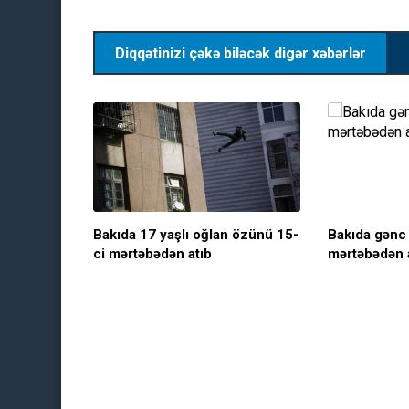
Diqqətinizi çəkə biləcək digər xəbərlər
Bakıda 17 yaşlı oğlan özünü 15-
Bakıda gənc
ci mərtəbədən atıb
mərtəbədən a