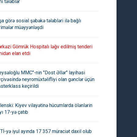
ni tələblər
şa görə sosial şəbəkə tələbləri ilə bağlı
rimələr müəyyənləşdi
rkəzi Gömrük Hospitalı ləğv edilmiş tenderi
nidən elan etdi
eysəloğlu MMC"-nin "Dost Əllər" layihəsi
rçivəsində neyromüxtəlifliyi olan gənclər üçün
sterklass keçirildi
lenski: Kiyev vilayətinə hücumlarda ölənlərin
yı 17-yə çatıb
Tİ-yə iyul ayında 17 357 müraciət daxil olub