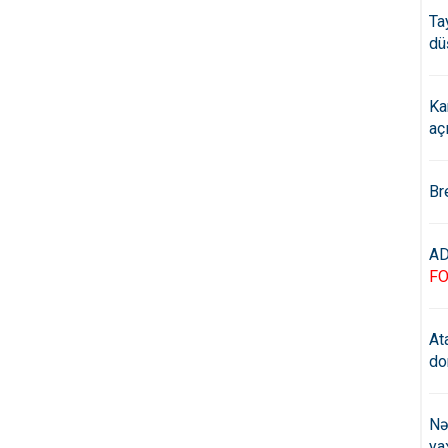
Ta
dü
Ka
aç
Br
AD
F
At
do
Nə
ya