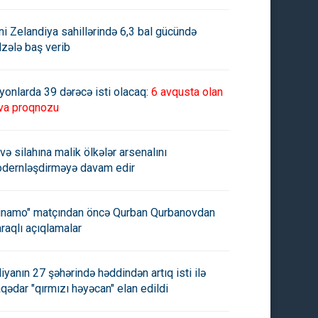
ni Zelandiya sahillərində 6,3 bal gücündə
lzələ baş verib
yonlarda 39 dərəcə isti olacaq:
6 avqusta olan
va proqnozu
və silahına malik ölkələr arsenalını
dernləşdirməyə davam edir
inamo" matçından öncə Qurban Qurbanovdan
raqlı açıqlamalar
aliyanın 27 şəhərində həddindən artıq isti ilə
aqədar "qırmızı həyəcan" elan edildi