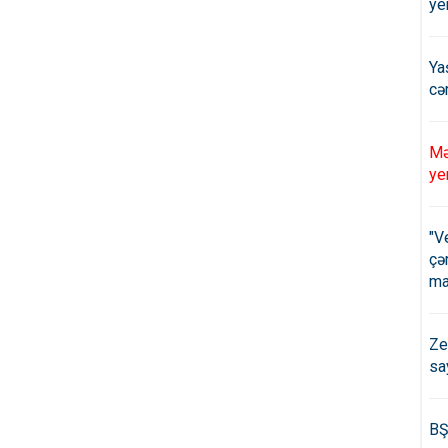
ye
Ya
cə
Mə
ye
"V
çə
ma
Ze
sa
BŞ