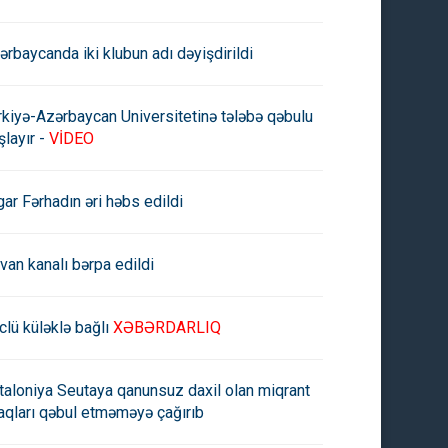
ərbaycanda iki klubun adı dəyişdirildi
rkiyə-Azərbaycan Universitetinə tələbə qəbulu
şlayır -
VİDEO
gar Fərhadın əri həbs edildi
ıda 19 yaşlı gənc özünü 16-
Bakıda özünü 20-ci mərtəbəd
rvan kanalı bərpa edildi
mərtəbədən atıb
atan gənc qız avtomobilin
üzərinə düşüb
clü küləklə bağlı
XƏBƏRDARLIQ
taloniya Seutaya qanunsuz daxil olan miqrant
aqları qəbul etməməyə çağırıb