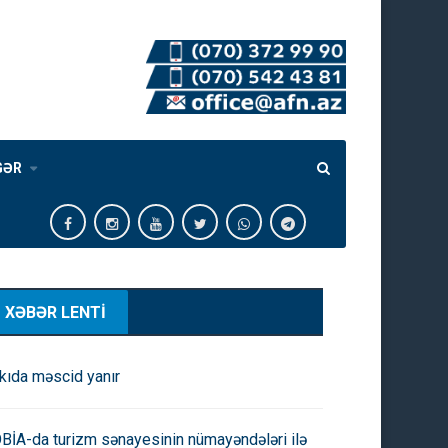
GƏR
XƏBƏR LENTİ
kıda məscid yanır
BİA-da turizm sənayesinin nümayəndələri ilə