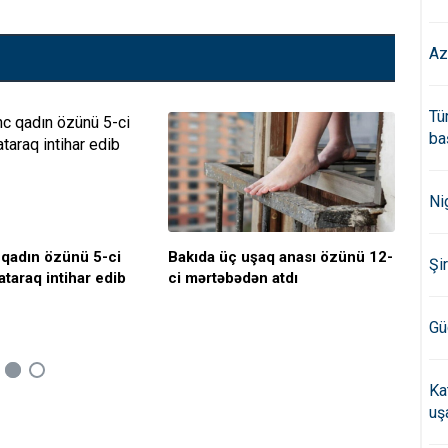
Az
Tü
ba
Ni
 qadın özünü 5-ci
Bakıda üç uşaq anası özünü 12-
Bak
Şi
taraq intihar edib
ci mərtəbədən atdı
cı 
Gü
Ka
uş