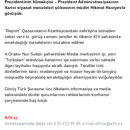
Prezidentinin köməkçisi – Prezident Administrasiyasının
Xarici siyasət məsələləri şöbəsinin müdiri Hikmət Hacıyevlə
görüşüb.
“Report” Qazaxıstanın Azərbaycandakı səfirliyinə istinadən
xəbər verir ki, görüş zamanı tərəflər iki ölkənin KİV sahəsində
əməkdaşlığı məsələlərini müzakirə ediblər.
A.Oralov Nur-Sultan şəhərindəki Media mərkəzinin işi, yeni
“Turkistan” televiziya kanalının işə salınması və bu sahədə
digər layihələr haqqında ətraflı danışıb. Tərəflər türk
dövlətlərinin tarixi, mədəniyyəti və müasir həyatı ilə tanışlıq
məqsədilə beynəlxalq əməkdaşlığın əhəmiyyətini vurğulayıblar.
Görüş Türk Şurasına üzv ölkələrin informasiya və media
sahəsindəki dövlət qurumlarının rəhbərlərinin konfransı
çərçivəsində baş tutub.
AFN.az
Redaksiyamızla əlaqə: tel; 070 372 99 90, e-mail office@afn.az