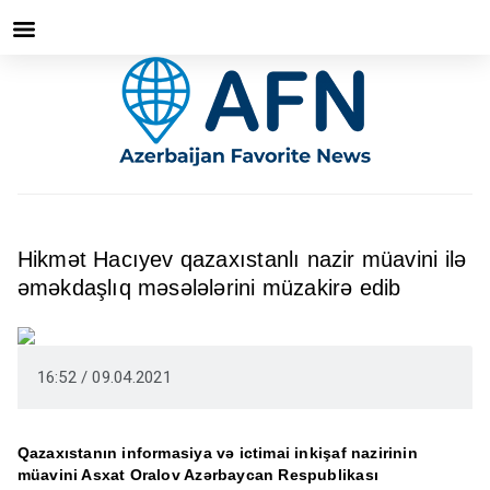
Hikmət Hacıyev qazaxıstanlı nazir müavini ilə
əməkdaşlıq məsələlərini müzakirə edib
16:52 / 09.04.2021
Qazaxıstanın informasiya və ictimai inkişaf nazirinin
müavini Asxat Oralov Azərbaycan Respublikası