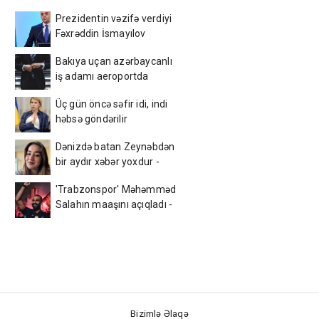
Prezidentin vəzifə verdiyi
Fəxrəddin İsmayılov
kimdir? - DOSYE
Bakıya uçan azərbaycanlı
iş adamı aeroportda
saxlanıldı
Üç gün öncə səfir idi, indi
həbsə göndərilir
Dənizdə batan Zeynəbdən
bir aydır xəbər yoxdur -
Foto
'Trabzonspor' Məhəmməd
Salahın maaşını açıqladı -
Fantastik məbləğ
Bizimlə Əlaqə