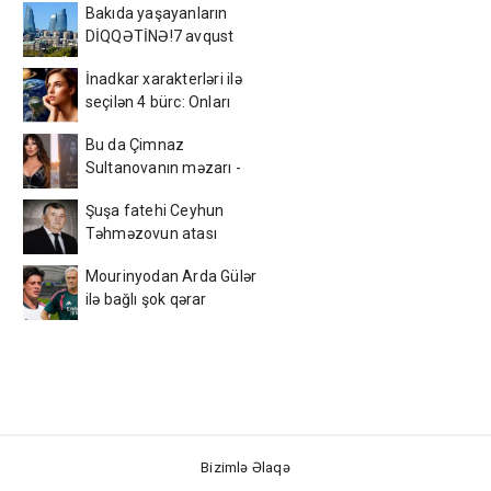
Bakıda yaşayanların
DİQQƏTİNƏ!7 avqust
2026-cı il saat 00:00-dan
İnadkar xarakterləri ilə
etibarən...
seçilən 4 bürc: Onları
fikrindən döndərmək
Bu da Çimnaz
çətindir
Sultanovanın məzarı -
VİDEO
Şuşa fatehi Ceyhun
Təhməzovun atası
dünyasını dəyişdi
Mourinyodan Arda Gülər
ilə bağlı şok qərar
Bizimlə Əlaqə