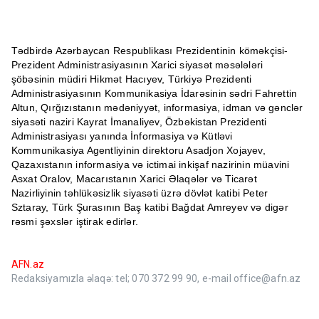
Tədbirdə Azərbaycan Respublikası Prezidentinin köməkçisi-
Prezident Administrasiyasının Xarici siyasət məsələləri
şöbəsinin müdiri Hikmət Hacıyev, Türkiyə Prezidenti
Administrasiyasının Kommunikasiya İdarəsinin sədri Fahrettin
Altun, Qırğızıstanın mədəniyyət, informasiya, idman və gənclər
siyasəti naziri Kayrat İmanaliyev, Özbəkistan Prezidenti
Administrasiyası yanında İnformasiya və Kütləvi
Kommunikasiya Agentliyinin direktoru Asadjon Xojayev,
Qazaxıstanın informasiya və ictimai inkişaf nazirinin müavini
Asxat Oralov, Macarıstanın Xarici Əlaqələr və Ticarət
Nazirliyinin təhlükəsizlik siyasəti üzrə dövlət katibi Peter
Sztaray, Türk Şurasının Baş katibi Bağdat Amreyev və digər
rəsmi şəxslər iştirak edirlər.
AFN.az
Redaksiyamızla əlaqə: tel; 070 372 99 90, e-mail office@afn.az