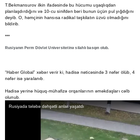
T.Bekmansurov ilkin ifadəsində bu hücumu uşaqlıqdan
planlaşdırdığını və 10-cu sinifdən bəri bunun üçün pul yığdığını
deyib. O, həmçinin hansısa radikal təşkilatın üzvü olmadığını
bildirib.
***
Rusiyanın Perm Dövlət Universitetinə silahlı basqın olub.
“Haber Global” xəbər verir ki, hadisə nəticəsində 3 nəfər ölüb, 4
nəfər isə yaralanıb.
Hadisə yerinə hüquq-mühafizə orqanlarının əməkdaşları cəlb
olunub.