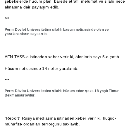
şəbəkələrdə hücum planı barədə ətraflı məlumat və silahı necə
almasına dair paylaşım edib.
***
Perm Dövlət Universitetinə silahlı basqın nəticəsində ölən və
yaralananların sayı artıb.
AFN TASS-a istinadən xəbər verir ki, ölənlərin sayı 5-ə çatıb.
Hücum nəticəsində 14 nəfər yaralanıb.
***
Perm Dövlət Universitetinə silahlı hücum edən şəxs 18 yaşlı Timur
Bekmansurovdur.
“Report” Rusiya mediasına istinadən xəbər verir ki, hüquq-
mühafizə orqanları terrorçunu saxlayıb.