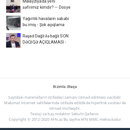
Malayziyada yeni
səfirimiz kimdir? — Dosye
Yağıntılı havaların səbəbi
bu imiş - Şok açıqlama
Rəşad Dağlı ilə bağlı SON
DƏQİQƏ AÇIQLAMASI -
Azadlığa çıxır? (VİDEO)
Bizimlə Əlaqə
Saytdakı materialların istifadəsi zamanı istinad edilməsi vacibdir.
Məlumat internet səhifələrində istifadə edildikdə hiperlink vasitəsi ilə
istinad mütləqdir.
Təsisçi və baş redaktor Səbuhi Qafarov.
Copyright © 2012-2020 AFN.az Bu layihə AFN MMC məhsuludur