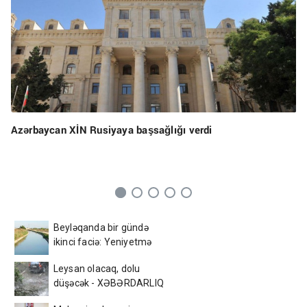
Azərbaycan XİN Rusiyaya başsağlığı verdi
Beyləqanda bir gündə
ikinci faciə: Yeniyetmə
kanalda batdı
Leysan olacaq, dolu
düşəcək - XƏBƏRDARLIQ