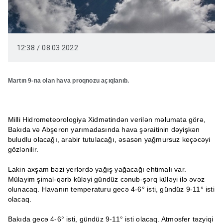
12:38 / 08.03.2022
Martın 9-na olan hava proqnozu açıqlanıb.
Milli Hidrometeorologiya Xidmətindən verilən məlumata görə,
Bakıda və Abşeron yarımadasında hava şəraitinin dəyişkən
buludlu olacağı, arabir tutulacağı, əsasən yağmursuz keçəcəyi
gözlənilir.
Lakin axşam bəzi yerlərdə yağış yağacağı ehtimalı var.
Mülayim şimal-qərb küləyi gündüz cənub-şərq küləyi ilə əvəz
olunacaq. Havanın temperaturu gecə 4-6° isti, gündüz 9-11° isti
olacaq.
Bakıda gecə 4-6° isti, gündüz 9-11° isti olacaq. Atmosfer təzyiqi