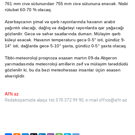
761 mm civə sütunundan 755 mm civə sütununa enəcək. Nisbi
rütubət 60-70 % olacaq.
Azərbaycanın şimal və qərb rayonlarında havanın arabir
yağıntılı olacağı, dağlıq və dağətəyi rayonlarda qar yağacağı
gözlənilir. Gecə və səhər saatlarında duman. Mülayim qərb
küləyi əsəcək. Havanın temperaturu gecə 0-5° isti, gündüz 9-
14° isti, dağlarda gecə 5-10° şaxta, gündüz 0-5° şaxta olacaq.
Tibbi-meteoroloji proqnoza əsasən martın 09-da Abşeron
yarımadasında meteoroloji amillərin zəif və mülayim tərəddüdü
gözlənilir ki, bu da bəzi meteohəssas insanlar üçün əsasən
əlverişlidir.
AFN.az
Redaksiyamızla əlaqə: tel; 070 372 99 90, e-mail office@afn.az