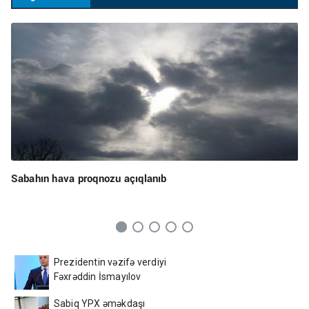
Sabahın hava proqnozu açıqlanıb
Prezidentin vəzifə verdiyi
Fəxrəddin İsmayılov
kimdir? - DOSYE
Sabiq YPX əməkdaşı