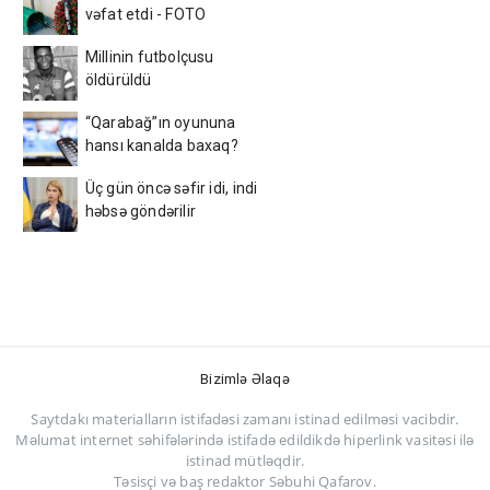
vəfat etdi - FOTO
Millinin futbolçusu
öldürüldü
“Qarabağ”ın oyununa
hansı kanalda baxaq?
Üç gün öncə səfir idi, indi
həbsə göndərilir
Bizimlə Əlaqə
Saytdakı materialların istifadəsi zamanı istinad edilməsi vacibdir.
Məlumat internet səhifələrində istifadə edildikdə hiperlink vasitəsi ilə
istinad mütləqdir.
Təsisçi və baş redaktor Səbuhi Qafarov.