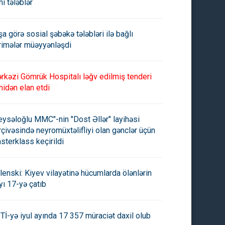
ni tələblər
şa görə sosial şəbəkə tələbləri ilə bağlı
rimələr müəyyənləşdi
rkəzi Gömrük Hospitalı ləğv edilmiş tenderi
nidən elan etdi
eysəloğlu MMC"-nin "Dost Əllər" layihəsi
rçivəsində neyromüxtəlifliyi olan gənclər üçün
sterklass keçirildi
lenski: Kiyev vilayətinə hücumlarda ölənlərin
yı 17-yə çatıb
Tİ-yə iyul ayında 17 357 müraciət daxil olub