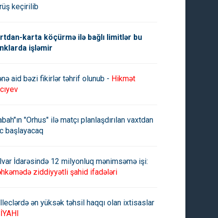
rüş keçirilib
rtdan-karta köçürmə ilə bağlı limitlər bu
nklarda işləmir
nə aid bəzi fikirlər təhrif olunub -
Hikmət
cıyev
abah"ın "Orhus" ilə matçı planlaşdırılan vaxtdan
c başlayacaq
lvar İdarəsində 12 milyonluq mənimsəmə işi:
hkəmədə ziddiyyətli şahid ifadələri
lleclərdə ən yüksək təhsil haqqı olan ixtisaslar
İYAHI