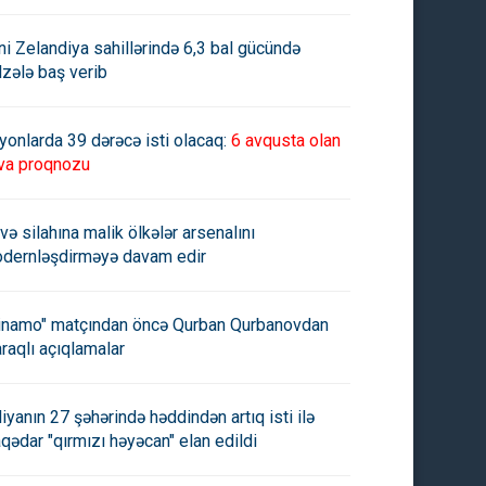
ni Zelandiya sahillərində 6,3 bal gücündə
lzələ baş verib
yonlarda 39 dərəcə isti olacaq:
6 avqusta olan
va proqnozu
və silahına malik ölkələr arsenalını
dernləşdirməyə davam edir
inamo" matçından öncə Qurban Qurbanovdan
raqlı açıqlamalar
aliyanın 27 şəhərində həddindən artıq isti ilə
aqədar "qırmızı həyəcan" elan edildi