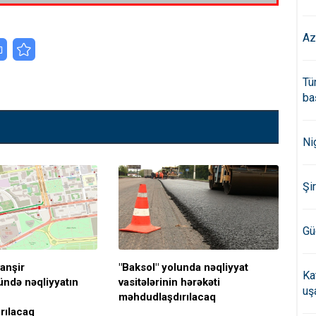
Az
Tü
ba
Ni
Şi
Gü
anşir
"Baksol" yolunda nəqliyyat
Bu 
Ka
ndə nəqliyyatın
vasitələrinin hərəkəti
hər
uş
məhdudlaşdırılacaq
məh
rılacaq