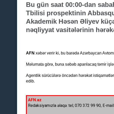
Bu gün saat 00:00-dan sabah
Tbilisi prospektinin Abbas
Akademik Həsən Əliyev küçə
nəqliyyat vasitələrinin hərə
AFN
xəbər verir ki, bu barədə Azərbaycan Avtomo
Məlumata görə, buna səbəb aparılacaq təmir işlər
Agentlik sürücülərə öncədən hərəkət istiqamətləri
edib.
AFN.az
Redaksiyamızla əlaqə: tel; 070 372 99 90, E-mail