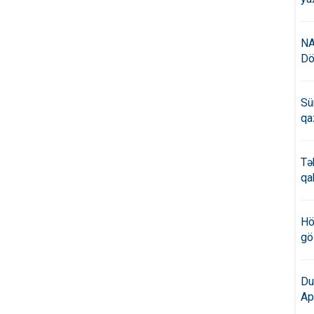
NA
Dö
Sü
qa
Tə
qa
Hö
gö
Du
Ap