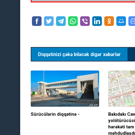
Diqqətinizi çəkə biləcək digər xəbərlər
Sürücülərin diqqətinə -
Bakıdakı Cav
yolötürücüsü
hərəkəti tam
məhdudlaşdı