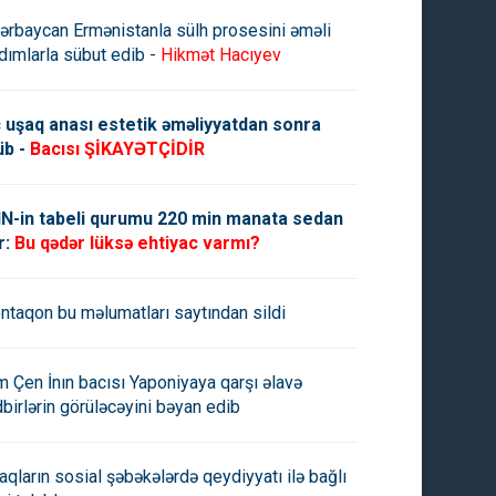
ərbaycan Ermənistanla sülh prosesini əməli
dımlarla sübut edib -
Hikmət Hacıyev
 uşaq anası estetik əməliyyatdan sonra
üb -
Bacısı ŞİKAYƏTÇİDİR
N-in tabeli qurumu 220 min manata sedan
r:
Bu qədər lüksə ehtiyac varmı?
ntaqon bu məlumatları saytından sildi
m Çen İnın bacısı Yaponiyaya qarşı əlavə
dbirlərin görüləcəyini bəyan edib
aqların sosial şəbəkələrdə qeydiyyatı ilə bağlı