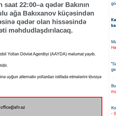
 saat 22:00–a qədər Bakının
gö
qulu ağa Bakıxanov küçəsindən
Ka
sinə qədər olan hissəsində
ba
kəti məhdudlaşdırılacaq.
Mə
Ha
bil Yolları Dövlət Agentliyi (AAYDA) məlumat yayıb.
"S
idir.
ge
nə uyğun alternativ yollardan istifadə etmələrini tövsiyə
Bu
mə
:office@afn.az
Ko
-
S