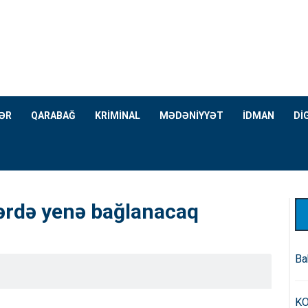
ƏR
QARABAĞ
KRİMİNAL
MƏDƏNİYYƏT
İDMAN
Dİ
xlərdə yenə bağlanacaq
Ba
KO