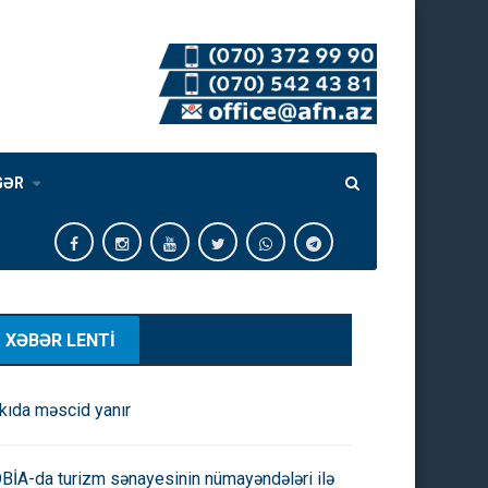
GƏR
XƏBƏR LENTİ
kıda məscid yanır
BİA-da turizm sənayesinin nümayəndələri ilə