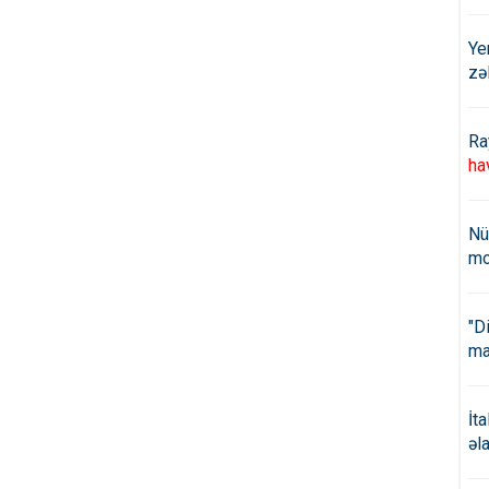
Ye
zə
Ra
ha
Nü
mo
"D
ma
İt
əl