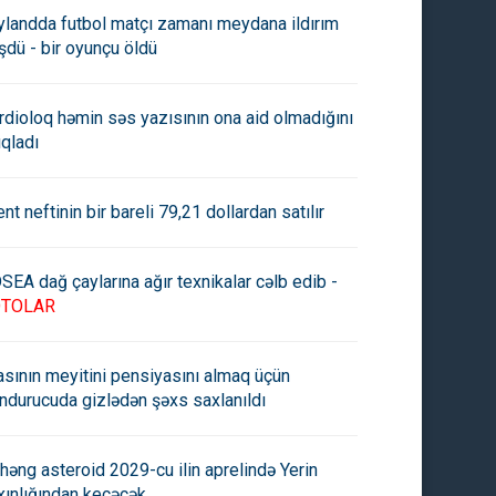
ylandda futbol matçı zamanı meydana ildırım
şdü - bir oyunçu öldü
rdioloq həmin səs yazısının ona aid olmadığını
ıqladı
ent neftinin bir bareli 79,21 dollardan satılır
SEA dağ çaylarına ağır texnikalar cəlb edib -
OTOLAR
asının meyitini pensiyasını almaq üçün
ndurucuda gizlədən şəxs saxlanıldı
həng asteroid 2029-cu ilin aprelində Yerin
xınlığından keçəcək