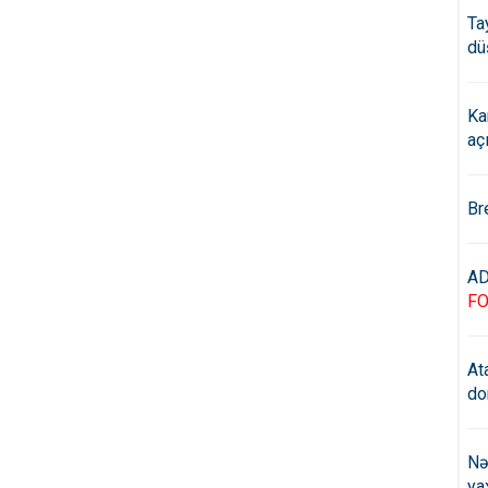
Ta
dü
Ka
aç
Br
AD
F
At
do
Nə
ya