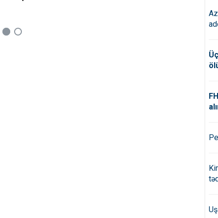
Az
ad
Üç
öl
FH
alı
Pe
Ki
tə
Uş