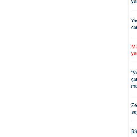
ye
Ya
cə
Mə
ye
"V
çə
ma
Ze
sa
BŞ