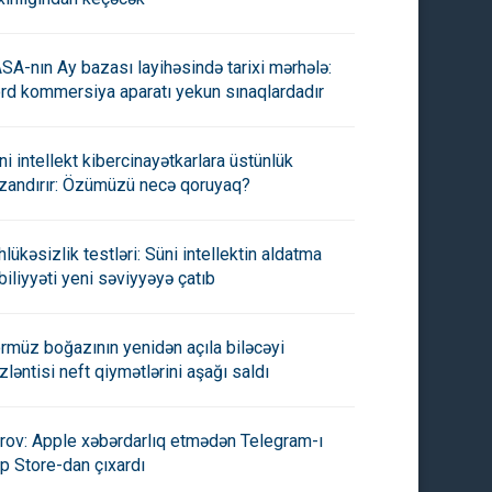
SA-nın Ay bazası layihəsində tarixi mərhələ:
rd kommersiya aparatı yekun sınaqlardadır
ni intellekt kibercinayətkarlara üstünlük
zandırır: Özümüzü necə qoruyaq?
hlükəsizlik testləri: Süni intellektin aldatma
biliyyəti yeni səviyyəyə çatıb
rmüz boğazının yenidən açıla biləcəyi
zləntisi neft qiymətlərini aşağı saldı
rov: Apple xəbərdarlıq etmədən Telegram-ı
p Store-dan çıxardı