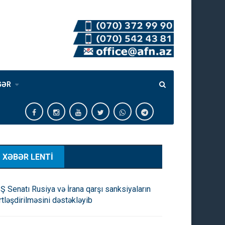
GƏR
XƏBƏR LENTİ
Ş Senatı Rusiya və İrana qarşı sanksiyaların
rtləşdirilməsini dəstəkləyib