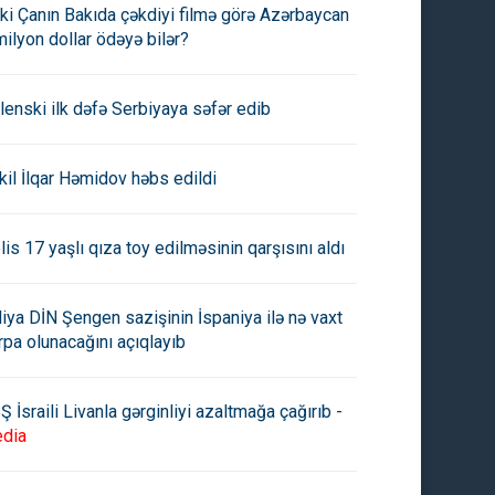
ki Çanın Bakıda çəkdiyi filmə görə Azərbaycan
milyon dollar ödəyə bilər?
lenski ilk dəfə Serbiyaya səfər edib
kil İlqar Həmidov həbs edildi
lis 17 yaşlı qıza toy edilməsinin qarşısını aldı
aliya DİN Şengen sazişinin İspaniya ilə nə vaxt
rpa olunacağını açıqlayıb
Ş İsraili Livanla gərginliyi azaltmağa çağırıb -
dia