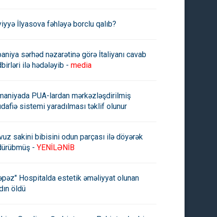
viyyə İlyasova fəhləyə borclu qalıb?
paniya sərhəd nəzarətinə görə İtaliyanı cavab
birləri ilə hədələyib -
media
maniyada PUA-lardan mərkəzləşdirilmiş
dafiə sistemi yaradılması təklif olunur
vuz sakini bibisini odun parçası ilə döyərək
dürübmüş -
YENİLƏNİB
əpəz" Hospitalda estetik əməliyyat olunan
dın öldü