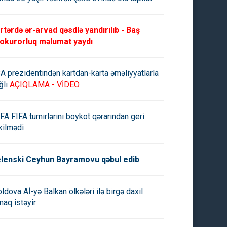
rtərdə ər-arvad qəsdlə yandırılıb - Baş
okurorluq məlumat yaydı
A prezidentindən kartdan-karta əməliyyatlarla
ğlı
AÇIQLAMA - VİDEO
FA FIFA turnirlərini boykot qərarından geri
kilmədi
lenski Ceyhun Bayramovu qəbul edib
ldova Aİ-yə Balkan ölkələri ilə birgə daxil
maq istəyir