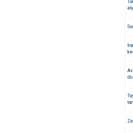
Tü
al
Se
İr
ke
Av
do
Ta
ta
Ze