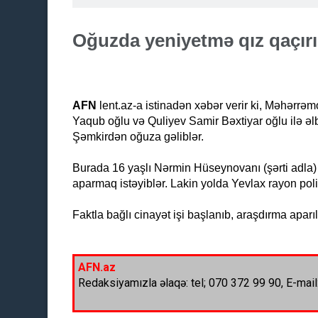
Oğuzda yeniyetmə qız qaçırıl
AFN
lent.az-a istinadən xəbər verir ki, Məhər
Yaqub oğlu və Quliyev Samir Bəxtiyar oğlu ilə əl
Şəmkirdən oğuza gəliblər.
Burada 16 yaşlı Nərmin Hüseynovanı (şərti adla)
aparmaq istəyiblər. Lakin yolda Yevlax rayon poli
Faktla bağlı cinayət işi başlanıb, araşdırma aparılı
AFN.az
Redaksiyamızla əlaqə: tel; 070 372 99 90, E-mail