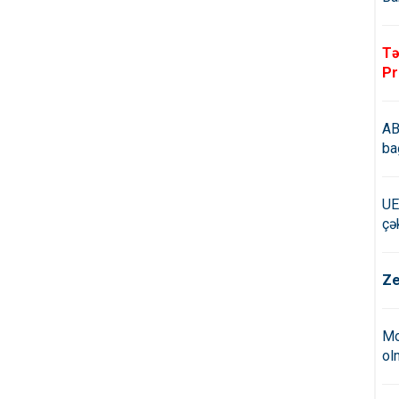
Tə
Pr
AB
ba
UE
çə
Ze
Mo
ol