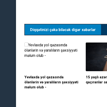
Diqqətinizi çəkə biləcək digər xəbərlər
Yevlaxda yol qəzasında
15 yaşlı azər
ölənlərin və yaralıların şəxsiyyəti
qaçıranlar sa
məlum olub -