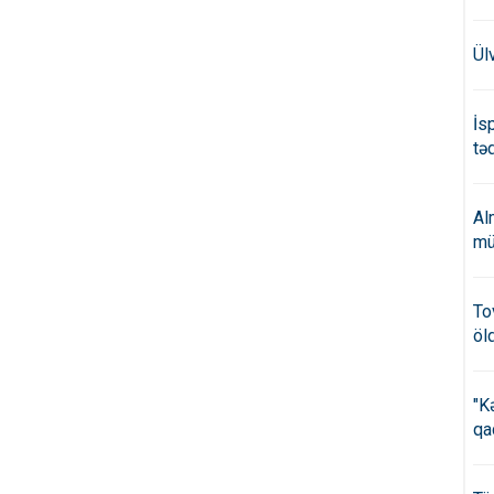
Ül
İs
təd
Al
mü
To
öl
"K
qa