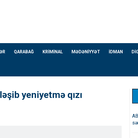
ƏR
QARABAĞ
KRİMİNAL
MƏDƏNİYYƏT
İDMAN
Dİ
ləşib yeniyetmə qızı
AB
sə