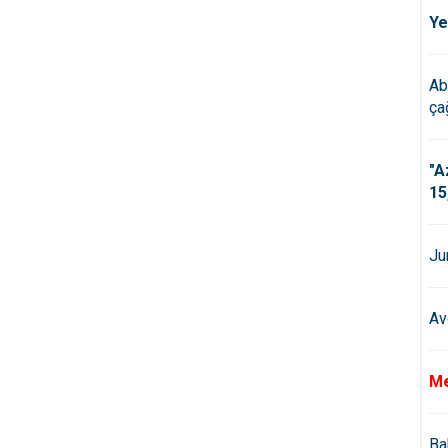
Ye
Ab
çağ
"A
15
Ju
Av
Me
Ba