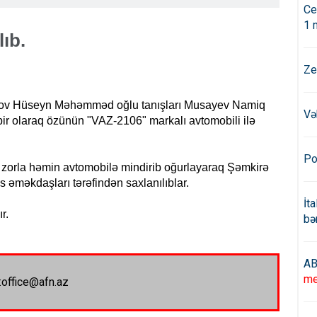
Ce
1 
ıb.
Ze
rəmov Hüseyn Məhəmməd oğlu tanışları Musayev Namiq
Və
bir olaraq özünün "VAZ-2106" markalı avtomobili ilə
Po
 zorla həmin avtomobilə mindirib oğurlayaraq Şəmkirə
s əməkdaşları tərəfindən saxlanılıblar.
İt
r.
bə
AB
me
:office@afn.az