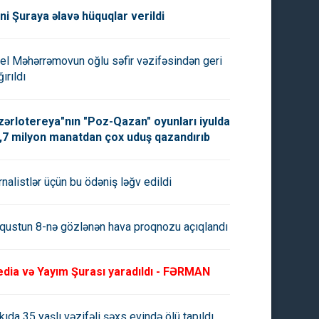
ni Şuraya əlavə hüquqlar verildi
el Məhərrəmovun oğlu səfir vəzifəsindən geri
ırıldı
zərlotereya"nın "Poz-Qazan" oyunları iyulda
,7 milyon manatdan çox uduş qazandırıb
rnalistlər üçün bu ödəniş ləğv edildi
qustun 8-nə gözlənən hava proqnozu açıqlandı
dia və Yayım Şurası yaradıldı - FƏRMAN
kıda 35 yaşlı vəzifəli şəxs evində ölü tapıldı