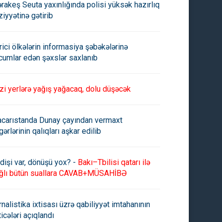
rakeş Seuta yaxınlığında polisi yüksək hazırlıq
ziyyətinə gətirib
rici ölkələrin informasiya şəbəkələrinə
cumlar edən şəxslər saxlanıb
zi yerlərə yağış yağacaq, dolu düşəcək
carıstanda Dunay çayından vermaxt
gərlərinin qalıqları aşkar edilib
yaşlı oğlan da qızılcadan
Atasının qətlinə görə 15 yaşlı
dişi var, dönüşü yox? -
Bakı–Tbilisi qatarı ilə
dü
oğlu saxlanıldı
ğlı bütün suallara CAVAB+MÜSAHİBƏ
rnalistika ixtisası üzrə qabiliyyət imtahanının
ticələri açıqlandı