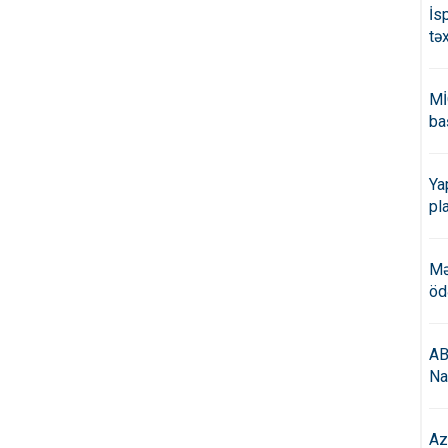
İs
tə
Mİ
ba
Ya
pl
Mə
öd
AB
Na
Az