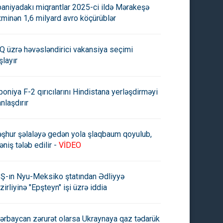
paniyadakı miqrantlar 2025-ci ildə Mərakeşə
xminən 1,6 milyard avro köçürüblər
Q üzrə həvəsləndirici vakansiya seçimi
şlayır
poniya F-2 qırıcılarını Hindistana yerləşdirməyi
anlaşdırır
şhur şəlaləyə gedən yola şlaqbaum qoyulub,
əniş tələb edilir -
VİDEO
Ş-ın Nyu-Meksiko ştatından Ədliyyə
zirliyinə "Epşteyn" işi üzrə iddia
ərbaycan zərurət olarsa Ukraynaya qaz tədarük