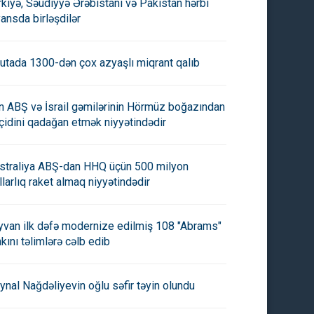
rkiyə, Səudiyyə Ərəbistanı və Pakistan hərbi
yansda birləşdilər
utada 1300-dən çox azyaşlı miqrant qalıb
an ABŞ və İsrail gəmilərinin Hörmüz boğazından
çidini qadağan etmək niyyətindədir
straliya ABŞ-dan HHQ üçün 500 milyon
llarlıq raket almaq niyyətindədir
yvan ilk dəfə modernize edilmiş 108 "Abrams"
nkını təlimlərə cəlb edib
ynal Nağdəliyevin oğlu səfir təyin olundu