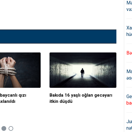
Mə
və
Xa
hü
Bə
Ma
əs
baycanlı qızı
Bakıda 16 yaşlı oğlan gecəyarı
14 
Ge
xlanıldı
itkin düşdü
öl
ba
Ju
nə