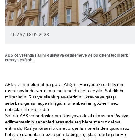
10:25 / 13.02.2023
ABŞ öz vətəndaşlarını Rusiyaya getməməyə və bu ölkəni təcili tərk
etməyə çağırıb.
AFN.az-ın məlumatına görə, ABŞ-ın Rusiyadakı səfirliyinin
rəsmi saytında yer almış məlumatda belə deyilir. Səfirlik bu
müraciətini Rusiya silahlı qüvvələrinin Ukraynaya qarşı
səbəbsiz genişmiqyaslı işğal müharibəsinin gözlənilməz
nəticələri ilə izah edib.
Səfirlik ABŞ vətəndaşlarının Rusiyaya daxil olmasının tövsiyə
edilməməsinin səbəbləri arasında təqiblərə məruz qalma
ehtimalı, Rusiya xüsusi xidmət orqanları tərəfindən qanunsuz
həbs və qanunların özbaşına tətbiqi, uçuşlara qadağalar və