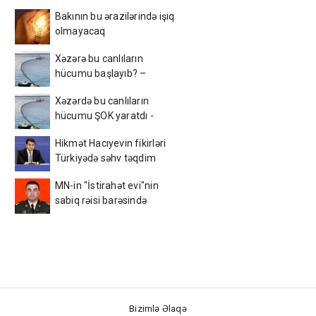
Bakının bu ərazilərində işıq
olmayacaq
Xəzərə bu canlıların
hücumu başlayıb? –
Görüntülər narahatlıq
Xəzərdə bu canlıların
yaratdı / FOTO
hücumu ŞOK yaratdı -
AçıqlamaVİDEO
Hikmət Hacıyevin fikirləri
Türkiyədə səhv təqdim
edildi - FOTO
MN-in "İstirahət evi"nin
sabiq rəisi barəsində
MƏHKƏMƏ QƏRARI
dəyişdi
Bizimlə Əlaqə