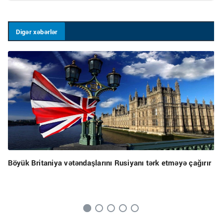
Digər xəbərlər
Böyük Britaniya vətəndaşlarını Rusiyanı tərk etməyə çağırır