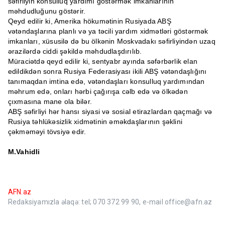
səfirliyin konsulluq yardımı göstərmək imkanlarının
məhdudluğunu göstərir.
Qeyd edilir ki, Amerika hökumətinin Rusiyada ABŞ
vətəndaşlarına planlı və ya təcili yardım xidmətləri göstərmək
imkanları, xüsusilə də bu ölkənin Moskvadakı səfirliyindən uzaq
ərazilərdə ciddi şəkildə məhdudlaşdırılıb.
Müraciətdə qeyd edilir ki, sentyabr ayında səfərbərlik elan
edildikdən sonra Rusiya Federasiyası ikili ABŞ vətəndaşlığını
tanımaqdan imtina edə, vətəndaşları konsulluq yardımından
məhrum edə, onları hərbi çağırışa cəlb edə və ölkədən
çıxmasına mane ola bilər.
ABŞ səfirliyi hər hansı siyasi və sosial etirazlardan qaçmağı və
Rusiya təhlükəsizlik xidmətinin əməkdaşlarının şəklini
çəkməməyi tövsiyə edir.
M.Vahidli
AFN.az
Redaksiyamızla əlaqə: tel; 070 372 99 90, e-mail office@afn.az