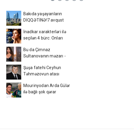
Bakıda yaşayanların
DİQQƏTİNƏ!7 avqust
2026-cı il saat 00:00-dan
İnadkar xarakterləri ilə
etibarən...
seçilən 4 bürc: Onları
fikrindən döndərmək
Bu da Çimnaz
çətindir
Sultanovanın məzarı -
VİDEO
Şuşa fatehi Ceyhun
Təhməzovun atası
dünyasını dəyişdi
Mourinyodan Arda Gülər
ilə bağlı şok qərar