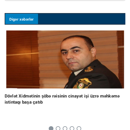
Digər xəbərlər
Dövlət Xidmətinin şöbə rəisinin cinayət işi üzrə məhkəmə
istintaqı başa çatıb