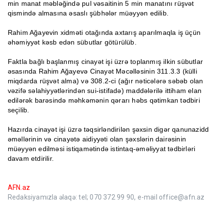
min manat məbləğində pul vəsaitinin 5 min manatını rüşvət
qismində almasına əsaslı şübhələr müəyyən edilib.
Rahim Ağayevin xidməti otağında axtarış aparılmaqla iş üçün
əhəmiyyət kəsb edən sübutlar götürülüb.
Faktla bağlı başlanmış cinayət işi üzrə toplanmış ilkin sübutlar
əsasında Rahim Ağayevə Cinayət Məcəlləsinin 311.3.3 (külli
miqdarda rüşvət alma) və 308.2-ci (ağır nəticələrə səbəb olan
vəzifə səlahiyyətlərindən sui-istifadə) maddələrilə ittiham elan
edilərək barəsində məhkəmənin qərarı həbs qətimkan tədbiri
seçilib.
Hazırda cinayət işi üzrə təqsirləndirilən şəxsin digər qanunazidd
əməllərinin və cinayətə aidiyyəti olan şəxslərin dairəsinin
müəyyən edilməsi istiqamətində istintaq-əməliyyat tədbirləri
davam etdirilir.
AFN.az
Redaksiyamızla əlaqə: tel; 070 372 99 90, e-mail office@afn.az