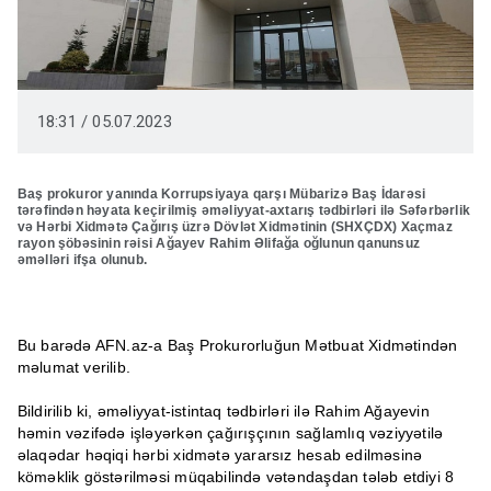
18:31 / 05.07.2023
Baş prokuror yanında Korrupsiyaya qarşı Mübarizə Baş İdarəsi
tərəfindən həyata keçirilmiş əməliyyat-axtarış tədbirləri ilə Səfərbərlik
və Hərbi Xidmətə Çağırış üzrə Dövlət Xidmətinin (SHXÇDX) Xaçmaz
rayon şöbəsinin rəisi Ağayev Rahim Əlifağa oğlunun qanunsuz
əməlləri ifşa olunub.
Bu barədə AFN.az-a Baş Prokurorluğun Mətbuat Xidmətindən
məlumat verilib.
Bildirilib ki, əməliyyat-istintaq tədbirləri ilə Rahim Ağayevin
həmin vəzifədə işləyərkən çağırışçının sağlamlıq vəziyyətilə
əlaqədar həqiqi hərbi xidmətə yararsız hesab edilməsinə
köməklik göstərilməsi müqabilində vətəndaşdan tələb etdiyi 8