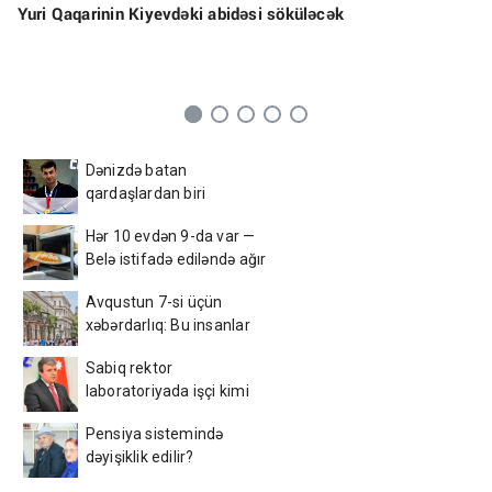
Yuri Qaqarinin Kiyevdəki abidəsi söküləcək
Dənizdə batan
qardaşlardan biri
Azərbaycan çempionu
Hər 10 evdən 9-da var —
imiş
Belə istifadə ediləndə ağır
xəstəlik yarada bilər
Avqustun 7-si üçün
xəbərdarlıq: Bu insanlar
ehtiyatlı olsun
Sabiq rektor
laboratoriyada işçi kimi
çalışırmış
Pensiya sistemində
dəyişiklik edilir?