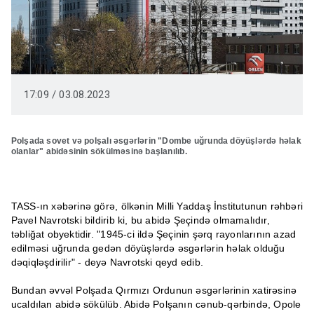
17:09 / 03.08.2023
Polşada sovet və polşalı əsgərlərin "Dombe uğrunda döyüşlərdə həlak
olanlar" abidəsinin sökülməsinə başlanılıb.
TASS-ın xəbərinə görə, ölkənin Milli Yaddaş İnstitutunun rəhbəri
Pavel Navrotski bildirib ki, bu abidə Şeçində olmamalıdır,
təbliğat obyektidir. "1945-ci ildə Şeçinin şərq rayonlarının azad
edilməsi uğrunda gedən döyüşlərdə əsgərlərin həlak olduğu
dəqiqləşdirilir" - deyə Navrotski qeyd edib.
Bundan əvvəl Polşada Qırmızı Ordunun əsgərlərinin xatirəsinə
ucaldılan abidə sökülüb. Abidə Polşanın cənub-qərbində, Opole