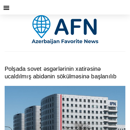
Polşada sovet əsgərlərinin xatirəsinə
ucaldılmış abidənin sökülməsinə başlanılıb