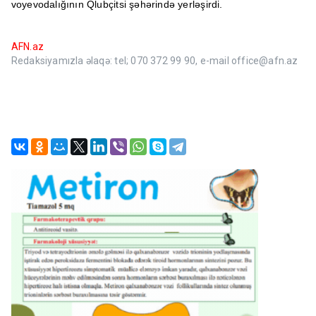
voyevodalığının Qlubçitsi şəhərində yerləşirdi.
AFN.az
Redaksiyamızla əlaqə: tel; 070 372 99 90, e-mail office@afn.az