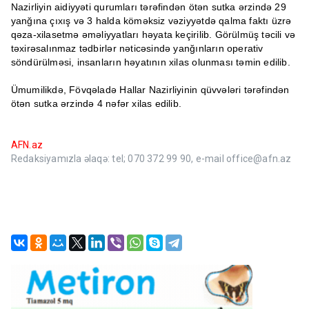
Nazirliyin aidiyyəti qurumları tərəfindən ötən sutka ərzində 29
yanğına çıxış və 3 halda köməksiz vəziyyətdə qalma faktı üzrə
qəza-xilasetmə əməliyyatları həyata keçirilib. Görülmüş təcili və
təxirəsalınmaz tədbirlər nəticəsində yanğınların operativ
söndürülməsi, insanların həyatının xilas olunması təmin edilib.
Ümumilikdə, Fövqəladə Hallar Nazirliyinin qüvvələri tərəfindən
ötən sutka ərzində 4 nəfər xilas edilib.
AFN.az
Redaksiyamızla əlaqə: tel; 070 372 99 90, e-mail office@afn.az