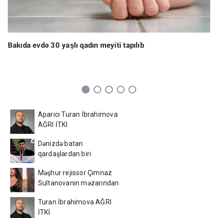
Bakıda evdə 30 yaşlı qadın meyiti tapılıb
Aparıcı Turan İbrahimova
AĞRI İTKİ
Dənizdə batan
qardaşlardan biri
Azərbaycan çempionu
Məşhur rejissor Çimnaz
imiş
Sultanovanın məzarından
video paylaşdı
Turan İbrahimova AĞRI
İTKİ