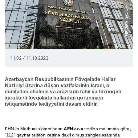
11:02 / 11.10.2023
Azərbaycan Respublikasının Fövqəladə Hallar
Nazirliyi üzərinə düşən vəzifələrinin icrası, o
cümlədən əhalinin və ərazilərin təbii və texnogen
xarakterli fövqəladə hallardan qorunması
istiqamətində fəaliyyətini davam etdirir.
FHN-in Mətbuat xidmətindən
AFN.az-a
verilən məlumata görə,
“112” qaynar telefon xəttinə daxil olmuş zənglər əsasında