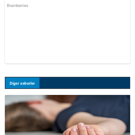
Digər xəbərlər