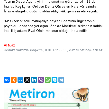
Tesnim Xəbər Agentliyinin məlumatına görə, aprelin 13-də
İnqilab Keşikçiləri Ordusu Dəniz Qüvvələri Fars körfəzində
İsraillə əlaqəli olduğunu iddia etdiyi yük gəmisini ələ keçirib.
“MSC Aries” adlı Portuqaliya bayraqlı gəminin İngiltərənin
paytaxtı Londonda yerləşən “Zodiac Maritime” şirkətinin sahibi
israilli iş adamı Eyal Ofelə məxsus olduğu iddia edilib.
AFN.az
Redaksiyamızla əlaqə: tel; 070 372 99 90, e-mail office@afn.az