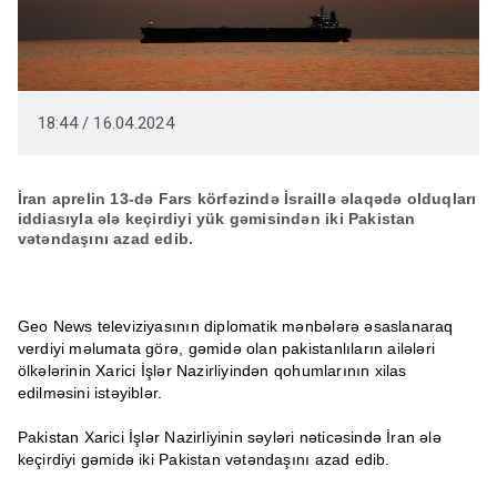
18:44 / 16.04.2024
İran aprelin 13-də Fars körfəzində İsraillə əlaqədə olduqları
iddiasıyla ələ keçirdiyi yük gəmisindən iki Pakistan
vətəndaşını azad edib.
Geo News televiziyasının diplomatik mənbələrə əsaslanaraq
verdiyi məlumata görə, gəmidə olan pakistanlıların ailələri
ölkələrinin Xarici İşlər Nazirliyindən qohumlarının xilas
edilməsini istəyiblər.
Pakistan Xarici İşlər Nazirliyinin səyləri nəticəsində İran ələ
keçirdiyi gəmidə iki Pakistan vətəndaşını azad edib.