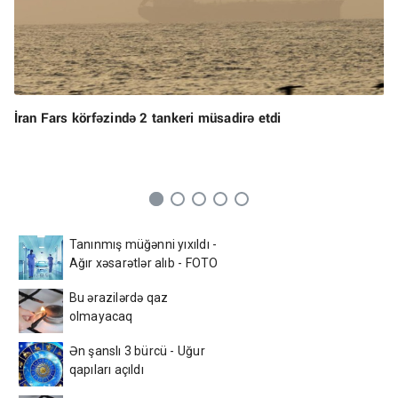
İran Fars körfəzində 2 tankeri müsadirə etdi
Tanınmış müğənni yıxıldı -
Ağır xəsarətlər alıb - FOTO
Bu ərazilərdə qaz
olmayacaq
Ən şanslı 3 bürcü - Uğur
qapıları açıldı