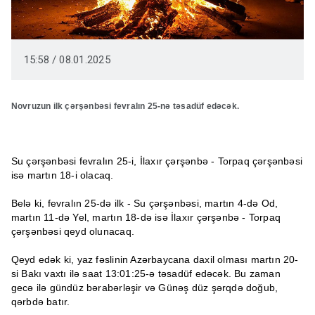
15:58 / 08.01.2025
Novruzun ilk çərşənbəsi fevralın 25-nə təsadüf edəcək.
Su çərşənbəsi fevralın 25-i, İlaxır çərşənbə - Torpaq çərşənbəsi
isə martın 18-i olacaq.
Belə ki, fevralın 25-də ilk - Su çərşənbəsi, martın 4-də Od,
martın 11-də Yel, martın 18-də isə İlaxır çərşənbə - Torpaq
çərşənbəsi qeyd olunacaq.
Qeyd edək ki, yaz fəslinin Azərbaycana daxil olması martın 20-
si Bakı vaxtı ilə saat 13:01:25-ə təsadüf edəcək. Bu zaman
gecə ilə gündüz bərabərləşir və Günəş düz şərqdə doğub,
qərbdə batır.