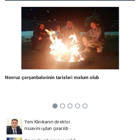
Novruz çərşənbələrinin tarixləri məlum olub
Yeni Klinikanın direktor
müavini işdən çıxarıldı -
FOTO