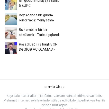
Ən güclü intuisiyaya sahib
5 BÜRC
Beyləqanda bir gündə
ikinci faciə: Yeniyetmə
kanalda batdı
Bu kombilər bir-bir
söküləcək - Tarix açıqlandı
Rəşad Dağlı ilə bağlı SON
DƏQİQƏ AÇIQLAMASI -
Azadlığa çıxır? (VİDEO)
Bizimlə Əlaqə
Saytdakı materialların istifadəsi zamanı istinad edilməsi vacibdir.
Məlumat internet səhifələrində istifadə edildikdə hiperlink vasitəsi ilə
istinad mütləqdir.