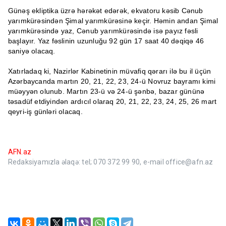
Günəş ekliptika üzrə hərəkət edərək, ekvatoru kəsib Cənub
yarımkürəsindən Şimal yarımkürəsinə keçir. Həmin andan Şimal
yarımkürəsində yaz, Cənub yarımkürəsində isə payız fəsli
başlayır. Yaz fəslinin uzunluğu 92 gün 17 saat 40 dəqiqə 46
saniyə olacaq.
Xatırladaq ki, Nazirlər Kabinetinin müvafiq qərarı ilə bu il üçün
Azərbaycanda martın 20, 21, 22, 23, 24-ü Novruz bayramı kimi
müəyyən olunub. Martın 23-ü və 24-ü şənbə, bazar gününə
təsadüf etdiyindən ardıcıl olaraq 20, 21, 22, 23, 24, 25, 26 mart
qeyri-iş günləri olacaq.
AFN.az
Redaksiyamızla əlaqə: tel; 070 372 99 90, e-mail office@afn.az