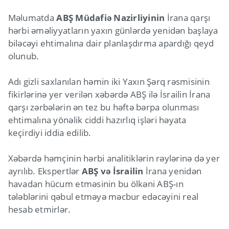
Məlumatda
ABŞ Müdafiə Nazirliyinin
İrana qarşı
hərbi əməliyyatların yaxın günlərdə yenidən başlaya
biləcəyi ehtimalına dair planlaşdırma apardığı qeyd
olunub.
Adı gizli saxlanılan həmin iki Yaxın Şərq rəsmisinin
fikirlərinə yer verilən xəbərdə ABŞ ilə İsrailin İrana
qarşı zərbələrin ən tez bu həftə bərpa olunması
ehtimalına yönəlik ciddi hazırlıq işləri həyata
keçirdiyi iddia edilib.
Xəbərdə həmçinin hərbi analitiklərin rəylərinə də yer
ayrılıb. Ekspertlər
ABŞ və İsrailin
İrana yenidən
havadan hücum etməsinin bu ölkəni ABŞ-ın
tələblərini qəbul etməyə məcbur edəcəyini real
hesab etmirlər.