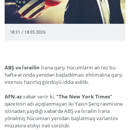
18:31 / 18.05.2026
ABŞ və İsrailin
İrana qarşı hücumların ən tez bu
həftə ərzində yenidən başladılması ehtimalına qarşı
intensiv hazırlıq gördüyü iddia edilib.
AFN.az
xəbər verir ki,
"The New York Times"
qəzetinin adı açıqlanmayan iki Yaxın Şərq rəsmisinə
istinadən yaydığı xəbərdə ABŞ və İsrailin İrana
yönəlmiş hücumları yenidən başlatmaq variantını
müzakirə etdiyi irəli sürülüb.