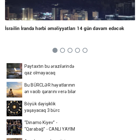
İsrailin İranda hərbi əməliyyatları 14 gün davam edəcək
Paytaxtın bu ərazilərində
qaz olmayacaq
Bu BÜRCLƏR həyatlarının
ən vacib qərarını verə bilər
Böyük dəyişiklik
yaşayacaq 3 bürc
“Dinamo Kiyev” -
“Qarabağ” - CANLI YAYIM