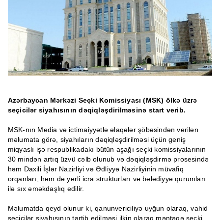
Azərbaycan Mərkəzi Seçki Komissiyası (MSK) ölkə üzrə
seçicilər siyahısının dəqiqləşdirilməsinə start verib.
MSK-nın Media və ictimaiyyətlə əlaqələr şöbəsindən verilən
məlumata görə, siyahıların dəqiqləşdirilməsi üçün geniş
miqyaslı işə respublikadakı bütün aşağı seçki komissiyalarının
30 mindən artıq üzvü cəlb olunub və dəqiqləşdirmə prosesində
həm Daxili İşlər Nazirliyi və Ədliyyə Nazirliyinin müvafiq
orqanları, həm də yerli icra strukturları və bələdiyyə qurumları
ilə sıx əməkdaşlıq edilir.
Məlumatda qeyd olunur ki, qanunvericiliyə uyğun olaraq, vahid
seçicilər siyahısının tərtib edilməsi ilkin olaraq məntəqə seçki