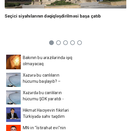
Seçici siyahılarının dəqiqləşdirilməsi başa çatıb
Bakının bu ərazilərində işıq
olmayacaq
Xəzərə bu canlıların
hücumu başlayıb? –
Görüntülər narahatlıq
Xəzərdə bu canlıların
yaratdı / FOTO
hücumu ŞOK yaratdı -
AçıqlamaVİDEO
Hikmət Hacıyevin fikirləri
Türkiyədə səhv təqdim
edildi - FOTO
MN-in "İstirahət evi"nin