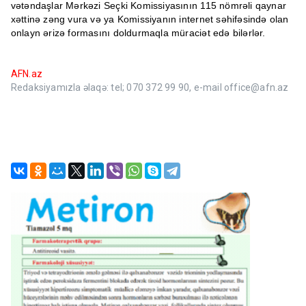
vətəndaşlar Mərkəzi Seçki Komissiyasının 115 nömrəli qaynar
xəttinə zəng vura və ya Komissiyanın internet səhifəsində olan
onlayn ərizə formasını doldurmaqla müraciət edə bilərlər.
AFN.az
Redaksiyamızla əlaqə: tel; 070 372 99 90, e-mail office@afn.az