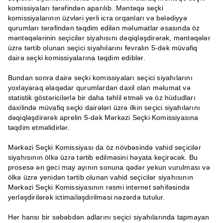
komissiyaları tərəfindən aparılıb. Məntəqə seçki
komissiyalarının üzvləri yerli icra orqanları və bələdiyyə
qurumları tərəfindən təqdim edilən məlumatlar əsasında öz
məntəqələrinin seçicilər siyahısını dəqiqləşdirərək, məntəqələr
üzrə tərtib olunan seçici siyahılarını fevralın 5-dək müvafiq
dairə seçki komissiyalarına təqdim ediblər.
Bundan sonra dairə seçki komissiyaları seçici siyahılarını
yoxlayaraq əlaqədar qurumlardan daxil olan məlumat və
statistik göstəricilərlə bir daha təhlil etməli və öz hüdudları
daxilində müvafiq seçki dairələri üzrə ilkin seçici siyahılarını
dəqiqləşdirərək aprelin 5-dək Mərkəzi Seçki Komissiyasına
təqdim etməlidirlər.
Mərkəzi Seçki Komissiyası da öz növbəsində vahid seçicilər
siyahısının ölkə üzrə tərtib edilməsini həyata keçirəcək. Bu
prosesə ən geci may ayının sonuna qədər yekun vurulması və
ölkə üzrə yenidən tərtib olunan vahid seçicilər siyahısının
Mərkəzi Seçki Komissiyasının rəsmi internet səhifəsində
yerləşdirilərək ictimailəşdirilməsi nəzərdə tutulur.
Hər hansı bir səbəbdən adlarını seçici siyahılarında tapmayan