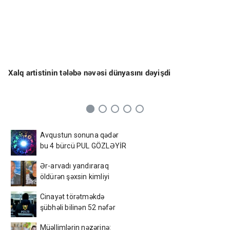
Xalq artistinin tələbə nəvəsi dünyasını dəyişdi
Avqustun sonuna qədər
bu 4 bürcü PUL GÖZLƏYİR
Ər-arvadı yandıraraq
öldürən şəxsin kimliyi
məlum oldu - FOTOLARI
Cinayət törətməkdə
YAYILDI
şübhəli bilinən 52 nəfər
saxlanıldı
Müəllimlərin nəzərinə: