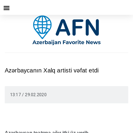
Azərbaycanın Xalq artisti vəfat etdi
13:17 / 29.02.2020
Azərbaycan teatrına ağır itki üz verib.