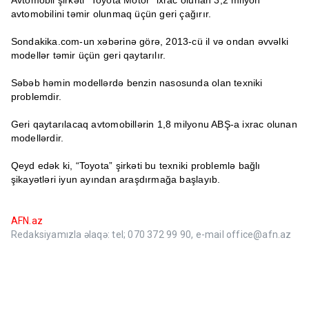
Avtomobil şirkəti “Toyota Motor” ixrac olunan 3,2 milyon
avtomobilini təmir olunmaq üçün geri çağırır.
Sondakika.com-un xəbərinə görə, 2013-cü il və ondan əvvəlki
modellər təmir üçün geri qaytarılır.
Səbəb həmin modellərdə benzin nasosunda olan texniki
problemdir.
Geri qaytarılacaq avtomobillərin 1,8 milyonu ABŞ-a ixrac olunan
modellərdir.
Qeyd edək ki, “Toyota” şirkəti bu texniki problemlə bağlı
şikayətləri iyun ayından araşdırmağa başlayıb.
AFN.az
Redaksiyamızla əlaqə: tel; 070 372 99 90, e-mail office@afn.az