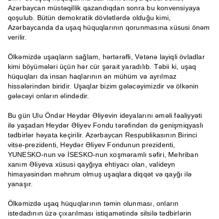
Azərbaycan müstəqillik qazandıqdan sonra bu konvensiyaya
qoşulub. Bütün demokratik dövlətlərdə olduğu kimi,
Azərbaycanda da uşaq hüquqlarının qorunmasına xüsusi önəm
verilir.
Ölkəmizdə uşaqların sağlam, hərtərəfli, Vətənə layiqli övladlar
kimi böyümələri üçün hər cür şərait yaradılıb. Təbii ki, uşaq
hüquqları da insan haqlarının ən mühüm və ayrılmaz
hissələrindən biridir. Uşaqlar bizim gələcəyimizdir və ölkənin
gələcəyi onların əlindədir.
Bu gün Ulu Öndər Heydər Əliyevin ideyalarını əməli fəaliyyəti
ilə yaşadan Heydər Əliyev Fondu tərəfindən də genişmiqyaslı
tədbirlər həyata keçirilir. Azərbaycan Respublikasının Birinci
vitse-prezidenti, Heydər Əliyev Fondunun prezidenti,
YUNESKO-nun və İSESKO-nun xoşməramlı səfiri, Mehriban
xanım Əliyeva xüsusi qayğıya ehtiyacı olan, valideyn
himayəsindən məhrum olmuş uşaqlara diqqət və qayğı ilə
yanaşır.
Ölkəmizdə uşaq hüquqlarının təmin olunması, onların
istedadının üzə çıxarılması istiqamətində silsilə tədbirlərin