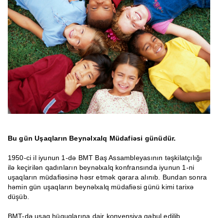
Bu gün Uşaqların Beynəlxalq Müdafiəsi günüdür.
1950-ci il iyunun 1-də BMT Baş Assambleyasının təşkilatçılığı
ilə keçirilən qadınların beynəlxalq konfransında iyunun 1-ni
uşaqların müdafiəsinə həsr etmək qərara alınıb. Bundan sonra
həmin gün uşaqların beynəlxalq müdafiəsi günü kimi tarixə
düşüb.
BMT-də uşaq hüquqlarına dair konvensiya qəbul edilib,