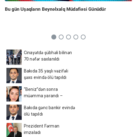
Bu gün Uşaqların Beynəlxalq Müdafiəsi Günüdür
Cinayətdə şübhəli bilinən
70 nəfər saxlanıldı
Bakıda 35 yaşlı vəzifəli
şəxs evində ölü tapıldı
“Beniz”dən sonra
müəmma yarandı –
Rəşad Dağlı və Həsənovun
Bakıda gənc bankir evində
nəvəsi…
ölü tapıldı
Prezident Fərman
imzaladı