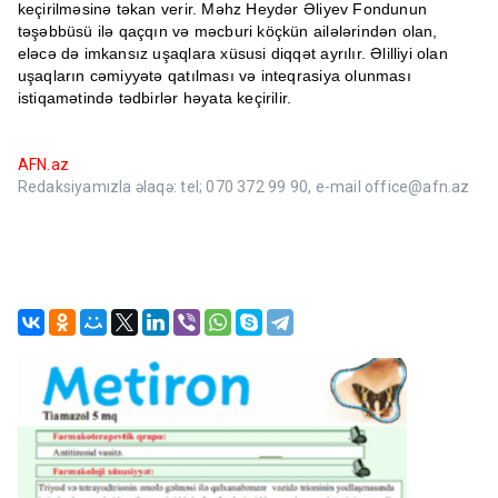
keçirilməsinə təkan verir. Məhz Heydər Əliyev Fondunun
təşəbbüsü ilə qaçqın və məcburi köçkün ailələrindən olan,
eləcə də imkansız uşaqlara xüsusi diqqət ayrılır. Əlilliyi olan
uşaqların cəmiyyətə qatılması və inteqrasiya olunması
istiqamətində tədbirlər həyata keçirilir.
AFN.az
Redaksiyamızla əlaqə: tel; 070 372 99 90, e-mail office@afn.az