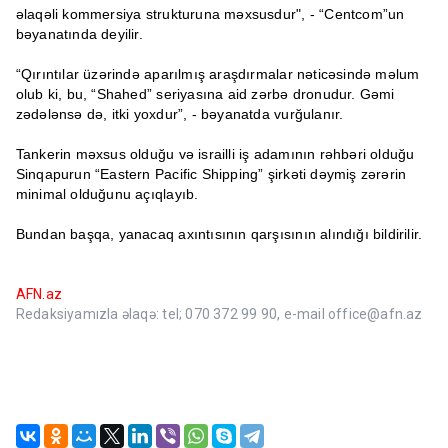
əlaqəli kommersiya strukturuna məxsusdur", - “Centcom”un
bəyanatında deyilir.
“Qırıntılar üzərində aparılmış araşdırmalar nəticəsində məlum
olub ki, bu, “Shahed” seriyasına aid zərbə dronudur. Gəmi
zədələnsə də, itki yoxdur”, - bəyanatda vurğulanır.
Tankerin məxsus olduğu və israilli iş adamının rəhbəri olduğu
Sinqapurun “Eastern Pacific Shipping” şirkəti dəymiş zərərin
minimal olduğunu açıqlayıb.
Bundan başqa, yanacaq axıntısının qarşısının alındığı bildirilir.
AFN.az
Redaksiyamızla əlaqə: tel; 070 372 99 90, e-mail office@afn.az