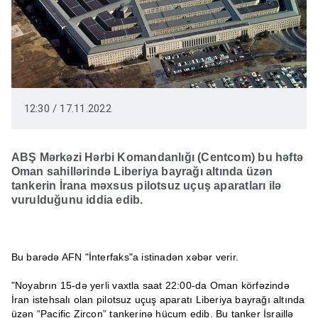
12:30 / 17.11.2022
ABŞ Mərkəzi Hərbi Komandanlığı (Centcom) bu həftə
Oman sahillərində Liberiya bayrağı altında üzən
tankerin İrana məxsus pilotsuz uçuş aparatları ilə
vurulduğunu iddia edib.
Bu barədə AFN "İnterfaks"a istinadən xəbər verir.
"Noyabrın 15-də yerli vaxtla saat 22:00-da Oman körfəzində
İran istehsalı olan pilotsuz uçuş aparatı Liberiya bayrağı altında
üzən “Pacific Zircon” tankerinə hücum edib. Bu tanker İsraillə