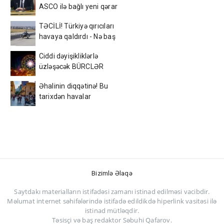
ASCO ilə bağlı yeni qərar
TƏCİLİ! Türkiyə qırıcıları
havaya qaldırdı - Nə baş
verir?
Ciddi dəyişikliklərlə
üzləşəcək BÜRCLƏR
Əhalinin diqqətinə! Bu
tarixdən havalar
SƏRİNLƏŞİR
Bizimlə Əlaqə
Saytdakı materialların istifadəsi zamanı istinad edilməsi vacibdir.
Məlumat internet səhifələrində istifadə edildikdə hiperlink vasitəsi ilə
istinad mütləqdir.
Təsisçi və baş redaktor Səbuhi Qafarov.