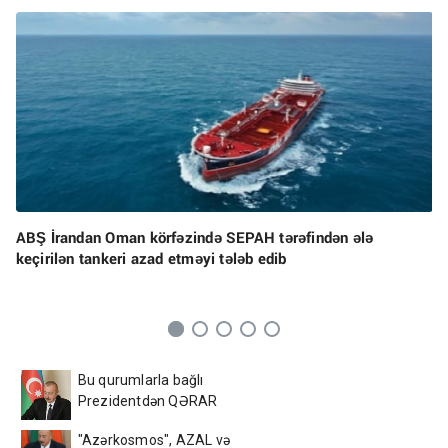
ABŞ İrandan Oman körfəzində SEPAH tərəfindən ələ
keçirilən tankeri azad etməyi tələb edib
Bu qurumlarla bağlı
Prezidentdən QƏRAR
"Azərkosmos", AZAL və