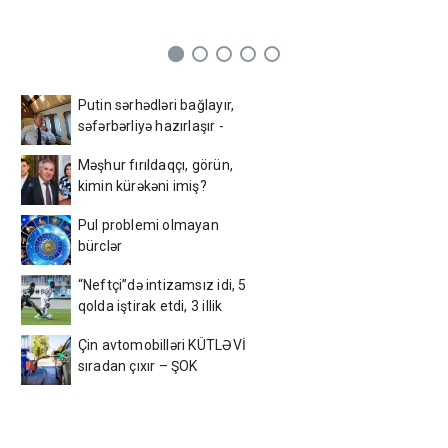
Putin sərhədləri bağlayır,
səfərbərliyə hazırlaşır -
İDDİA
Məşhur fırıldaqçı, görün,
kimin kürəkəni imiş?
Pul problemi olmayan
bürclər
“Neftçi”də intizamsız idi, 5
qolda iştirak etdi, 3 illik
müqavilə bağladı
Çin avtomobilləri KÜTLƏVİ
sıradan çıxır – ŞOK
SƏBƏB