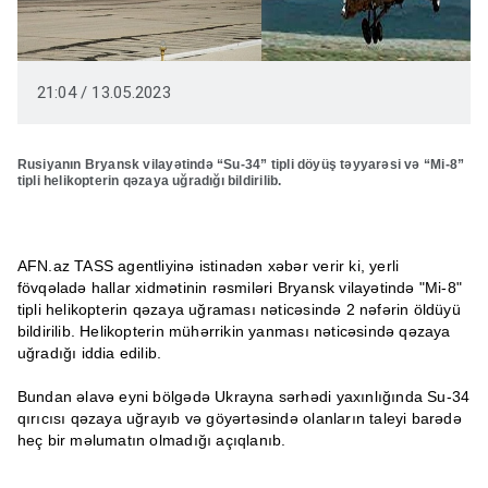
21:04 / 13.05.2023
Rusiyanın Bryansk vilayətində “Su-34” tipli döyüş təyyarəsi və “Mi-8”
tipli helikopterin qəzaya uğradığı bildirilib.
AFN.az TASS agentliyinə istinadən xəbər verir ki, yerli
fövqəladə hallar xidmətinin rəsmiləri Bryansk vilayətində "Mi-8"
tipli helikopterin qəzaya uğraması nəticəsində 2 nəfərin öldüyü
bildirilib. Helikopterin mühərrikin yanması nəticəsində qəzaya
uğradığı iddia edilib.
Bundan əlavə eyni bölgədə Ukrayna sərhədi yaxınlığında Su-34
qırıcısı qəzaya uğrayıb və göyərtəsində olanların taleyi barədə
heç bir məlumatın olmadığı açıqlanıb.