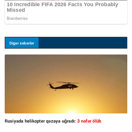
Digər xəbərlər
Rusiyada helikopter qəzaya uğradı:
3 nəfər ölüb