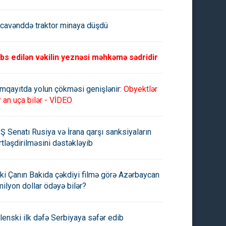
cavənddə traktor minaya düşdü
bs edilən vəkilin yeznəsi məhkəmə sədridir
mqayıtda yolun çökməsi genişlənir:
Obyektlər
r an uça bilər - VİDEO
Ş Senatı Rusiya və İrana qarşı sanksiyaların
rtləşdirilməsini dəstəkləyib
ki Çanın Bakıda çəkdiyi filmə görə Azərbaycan
milyon dollar ödəyə bilər?
lenski ilk dəfə Serbiyaya səfər edib