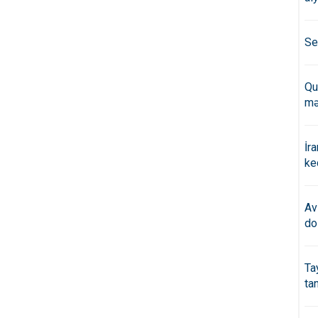
Se
Qu
mə
İr
ke
Av
do
Ta
ta