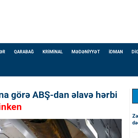
ƏR
QARABAĞ
KRİMİNAL
MƏDƏNİYYƏT
İDMAN
Dİ
a görə ABŞ-dan əlavə hərbi
inken
Zə
də