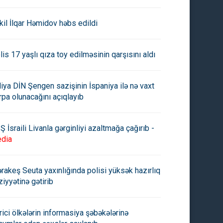
kil İlqar Həmidov həbs edildi
lis 17 yaşlı qıza toy edilməsinin qarşısını aldı
aliya DİN Şengen sazişinin İspaniya ilə nə vaxt
rpa olunacağını açıqlayıb
Ş İsraili Livanla gərginliyi azaltmağa çağırıb -
dia
rakeş Seuta yaxınlığında polisi yüksək hazırlıq
ziyyətinə gətirib
rici ölkələrin informasiya şəbəkələrinə