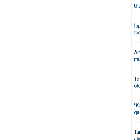
Ül
İs
təd
Al
mü
To
öl
"K
qa
Tü
al