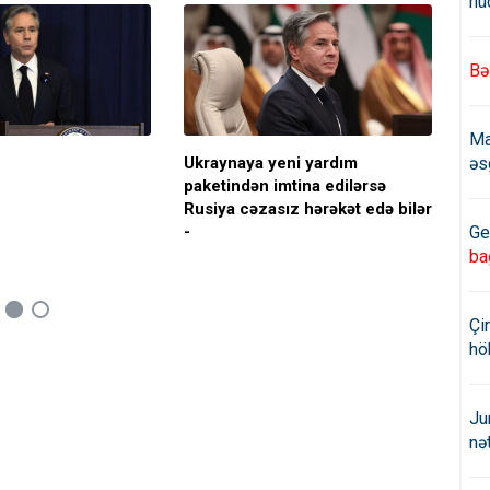
hü
Bə
Ma
əs
Ukraynaya yeni yardım
Ent
paketindən imtina edilərsə
Əvi
Rusiya cəzasız hərəkət edə bilər
Ge
-
ba
Çi
hö
Ju
nə