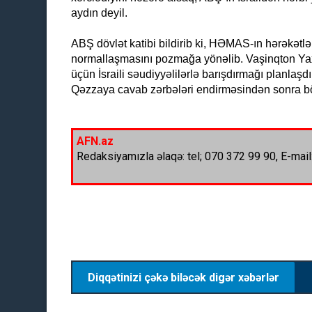
aydın deyil.
ABŞ dövlət katibi bildirib ki, HƏMAS-ın hərəkətlə
normallaşmasını pozmağa yönəlib. Vaşinqton Yax
üçün İsraili səudiyyəlilərlə barışdırmağı planla
Qəzzaya cavab zərbələri endirməsindən sonra bö
AFN.az
Redaksiyamızla əlaqə: tel; 070 372 99 90, E-mail
Diqqətinizi çəkə biləcək digər xəbərlər