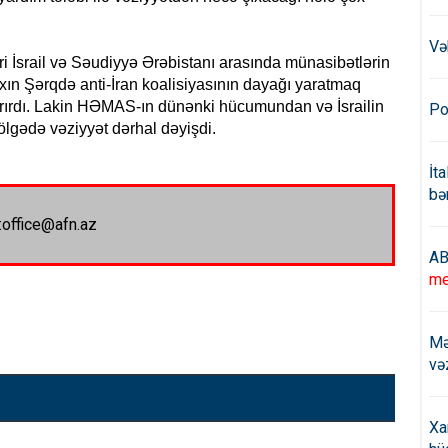
Və
ri İsrail və Səudiyyə Ərəbistanı arasında münasibətlərin
ın Şərqdə anti-İran koalisiyasının dayağı yaratmaq
şdırırdı. Lakin HƏMAS-ın dünənki hücumundan və İsrailin
Po
lgədə vəziyyət dərhal dəyişdi.
İt
bə
:office@afn.az
AB
me
Mə
və
Xa