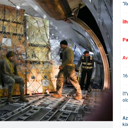
“R
İl
Pa
Av
16
İT
old
Az
kö