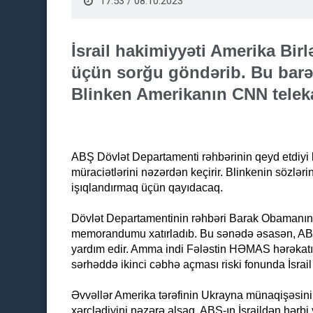
17:53 / 08.10.2023
İsrail hakimiyyəti Amerika Bir
üçün sorğu göndərib. Bu barəd
Blinken Amerikanın CNN telek
ABŞ Dövlət Departamenti rəhbərinin qeyd etdiyi ki
müraciətlərini nəzərdən keçirir. Blinkenin sözlər
işıqlandırmaq üçün qayıdacaq.
Dövlət Departamentinin rəhbəri Barak Obamanın 
memorandumu xatırladıb. Bu sənədə əsasən, ABŞ h
yardım edir. Amma indi Fələstin HƏMAS hərəkatın
sərhəddə ikinci cəbhə açması riski fonunda İsrail s
Əvvəllər Amerika tərəfinin Ukrayna münaqişəsinin
xərclədiyini nəzərə alsaq, ABŞ-ın İsraildən hərbi