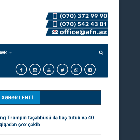
GƏR
XƏBƏR LENTİ
ng Trampın təşəbbüsü ilə baş tutub və 40
qiqədən çox çəkib