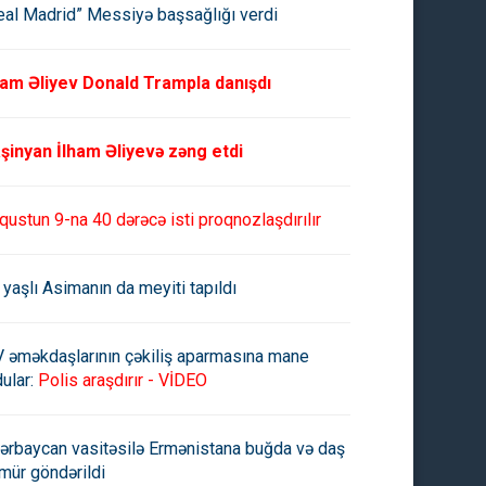
eal Madrid” Messiyə başsağlığı verdi
ham Əliyev Donald Trampla danışdı
şinyan İlham Əliyevə zəng etdi
qustun 9-na 40 dərəcə isti proqnozlaşdırılır
 yaşlı Asimanın da meyiti tapıldı
V əməkdaşlarının çəkiliş aparmasına mane
ular:
Polis araşdırır - VİDEO
ərbaycan vasitəsilə Ermənistana buğda və daş
mür göndərildi