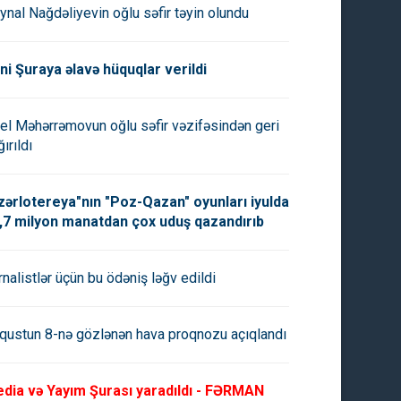
ynal Nağdəliyevin oğlu səfir təyin olundu
ni Şuraya əlavə hüquqlar verildi
el Məhərrəmovun oğlu səfir vəzifəsindən geri
ırıldı
zərlotereya"nın "Poz-Qazan" oyunları iyulda
,7 milyon manatdan çox uduş qazandırıb
rnalistlər üçün bu ödəniş ləğv edildi
qustun 8-nə gözlənən hava proqnozu açıqlandı
dia və Yayım Şurası yaradıldı - FƏRMAN