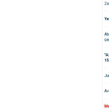
Ze
Ye
Ab
çağ
"A
15
Ju
Av
Me