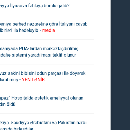
viyyə İlyasova fəhləyə borclu qalıb?
paniya sərhəd nəzarətinə görə İtaliyanı cavab
birləri ilə hədələyib -
media
maniyada PUA-lardan mərkəzləşdirilmiş
dafiə sistemi yaradılması təklif olunur
vuz sakini bibisini odun parçası ilə döyərək
dürübmüş -
YENİLƏNİB
əpəz" Hospitalda estetik əməliyyat olunan
dın öldü
rkiyə, Səudiyyə Ərəbistanı və Pakistan hərbi
yansda birləşdilər