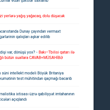
cumlar edən şəxslər saxlanıb
zi yerlərə yağış yağacaq, dolu düşəcək
carıstanda Dunay çayından vermaxt
gərlərinin qalıqları aşkar edilib
oni Blinken yenidən Təl-
Blinken İsrailə səfər üçün ABŞ
və gedib
dan ayrıldı
dişi var, dönüşü yox? -
Bakı–Tbilisi qatarı ilə
ğlı bütün suallara CAVAB+MÜSAHİBƏ
n süni intellekt modeli Böyük Britaniya
kumətinin test mühitindən qaçmağı bacarıb
rnalistika ixtisası üzrə qabiliyyət imtahanının
ticələri açıqlandı