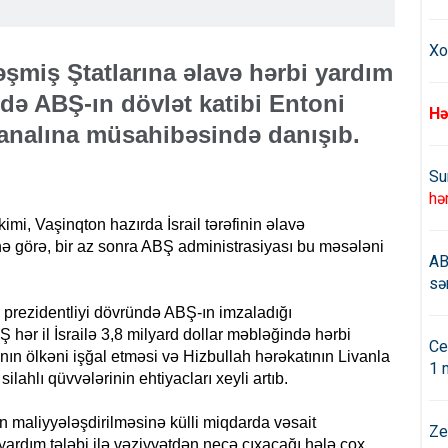
Xo
ləşmiş Ştatlarına əlavə hərbi yardım
ə ABŞ-ın dövlət katibi Entoni
Hə
analına müsahibəsində danışıb.
Su
hə
mi, Vaşinqton hazırda İsrail tərəfinin əlavə
inə görə, bir az sonra ABŞ administrasiyası bu məsələni
AB
sə
prezidentliyi dövründə ABŞ-ın imzaladığı
ər il İsrailə 3,8 milyard dollar məbləğində hərbi
Ce
ın ölkəni işğal etməsi və Hizbullah hərəkatının Livanla
1 
ilahlı qüvvələrinin ehtiyacları xeyli artıb.
 maliyyələşdirilməsinə külli miqdarda vəsait
Ze
 yardım tələbi ilə vəziyyətdən necə çıxacağı hələ çox