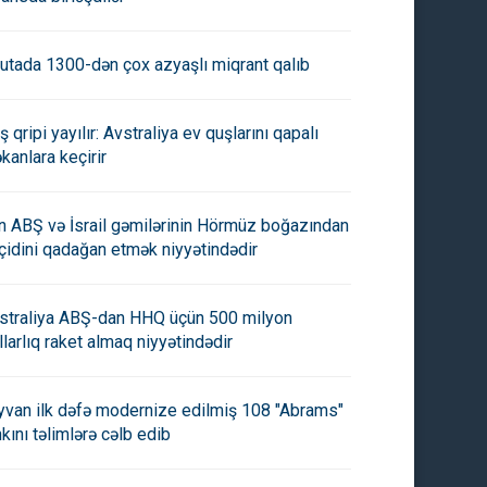
utada 1300-dən çox azyaşlı miqrant qalıb
ş qripi yayılır: Avstraliya ev quşlarını qapalı
kanlara keçirir
an ABŞ və İsrail gəmilərinin Hörmüz boğazından
çidini qadağan etmək niyyətindədir
straliya ABŞ-dan HHQ üçün 500 milyon
llarlıq raket almaq niyyətindədir
yvan ilk dəfə modernize edilmiş 108 "Abrams"
nkını təlimlərə cəlb edib