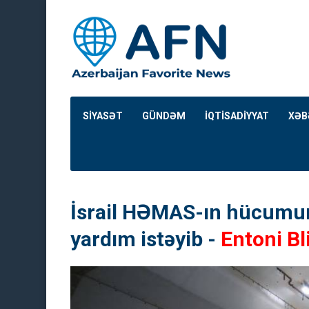
SİYASƏT
GÜNDƏM
İQTİSADİYYAT
XƏB
İsrail HƏMAS-ın hücumun
yardım istəyib -
Entoni Bl