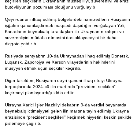
keçirilən seçkilərin Ukraynanın müstəqilliyi, suverenliyi və ərazi
bütövlüyünün pozulması olduğunu vurğulayıb.
Qeyri-qanuni ilhaq edilmiş bölgələrdəki namizədlərin Rusiyanın
işğalını qanuniləşdirmək məqsədi daşıdığını vurğulayan Yoli,
Kanadanın beynəlxalq tərəfdaşları ilə Ukraynanın xalqını və
suverenliyini müdafiə etməsini dəstəkləyəcəyini bir daha
diqqətə çatdırıb.
Rusiyada sentyabrın 10-da Ukraynadan ilhaq edilmiş Donetsk,
Luqansk, Zaporojya və Xerson vilayətlərinin hakimlərini
müəyyən etmək üçün seçkilər keçirilib.
Digər tərəfdən, Rusiyanın qeyri-qanuni ilhaq etdiyi Ukrayna
torpaqlarında 2024-cü ilin martında “prezident seçkiləri”
keçirməyi planlaşdırdığı iddia edilir.
Ukrayna Xarici İşlər Nazirliyi dekabrın 9-da verdiyi bəyanatda
beynəlxalq ictimaiyyəti gələn ilin martına təyin edilmiş Ukrayna
ərazisində “prezident seçkiləri” keçirmək niyyətini kəskin şəkildə
pisləməyə çağırıb.