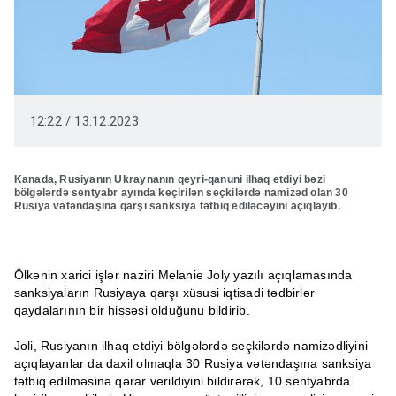
12:22 / 13.12.2023
Kanada, Rusiyanın Ukraynanın qeyri-qanuni ilhaq etdiyi bəzi
bölgələrdə sentyabr ayında keçirilən seçkilərdə namizəd olan 30
Rusiya vətəndaşına qarşı sanksiya tətbiq ediləcəyini açıqlayıb.
Ölkənin xarici işlər naziri Melanie Joly yazılı açıqlamasında
sanksiyaların Rusiyaya qarşı xüsusi iqtisadi tədbirlər
qaydalarının bir hissəsi olduğunu bildirib.
Joli, Rusiyanın ilhaq etdiyi bölgələrdə seçkilərdə namizədliyini
açıqlayanlar da daxil olmaqla 30 Rusiya vətəndaşına sanksiya
tətbiq edilməsinə qərar verildiyini bildirərək, 10 sentyabrda