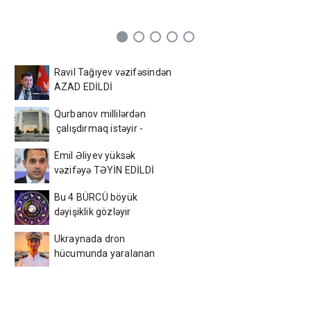
Ravil Tağıyev vəzifəsindən
AZAD EDİLDİ
Qurbanov millilərdən
çalışdırmaq istəyir -
AFFA-ya sənəd verdi
Emil Əliyev yüksək
vəzifəyə TƏYİN EDİLDİ
Bu 4 BÜRCÜ böyük
dəyişiklik gözləyir
Ukraynada dron
hücumunda yaralanan
azərbaycanlı tələbə
VƏFAT ETDİ