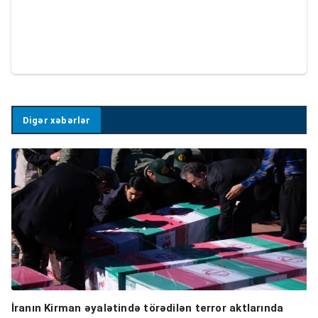
Digər xəbərlər
İranın Kirman əyalətində törədilən terror aktlarında