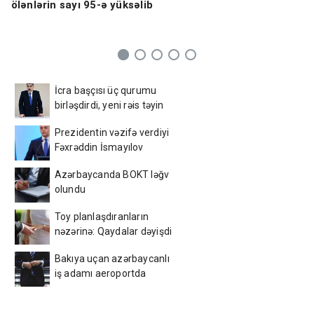
ölənlərin sayı 95-ə yüksəlib
İcra başçısı üç qurumu
birləşdirdi, yeni rəis təyin
etdi - FOTO
Prezidentin vəzifə verdiyi
Fəxrəddin İsmayılov
kimdir? - DOSYE
Azərbaycanda BOKT ləğv
olundu
Toy planlaşdıranların
nəzərinə: Qaydalar dəyişdi
— Açıqlama
Bakıya uçan azərbaycanlı
iş adamı aeroportda
saxlanıldı