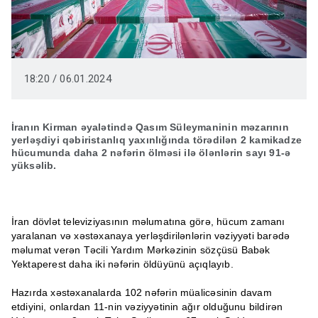
18:20 / 06.01.2024
İranın Kirman əyalətində Qasım Süleymaninin məzarının
yerləşdiyi qəbiristanlıq yaxınlığında törədilən 2 kamikadze
hücumunda daha 2 nəfərin ölməsi ilə ölənlərin sayı 91-ə
yüksəlib.
İran dövlət televiziyasının məlumatına görə, hücum zamanı
yaralanan və xəstəxanaya yerləşdirilənlərin vəziyyəti barədə
məlumat verən Təcili Yardım Mərkəzinin sözçüsü Babək
Yektaperest daha iki nəfərin öldüyünü açıqlayıb.
Hazırda xəstəxanalarda 102 nəfərin müalicəsinin davam
etdiyini, onlardan 11-nin vəziyyətinin ağır olduğunu bildirən