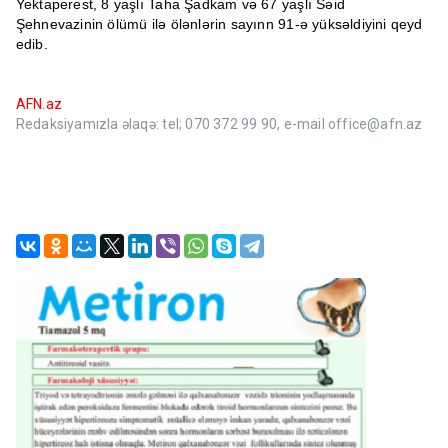
Yektaperest, 8 yaşlı Taha Şadkam və 67 yaşlı Səid
Şehnevazinin ölümü ilə ölənlərin sayınn 91-ə yüksəldiyini qeyd
edib.
AFN.az
Redaksiyamızla əlaqə: tel; 070 372 99 90, e-mail office@afn.az