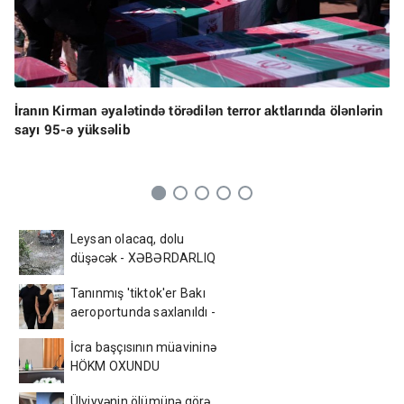
İranın Kirman əyalətində törədilən terror aktlarında ölənlərin
sayı 95-ə yüksəlib
Leysan olacaq, dolu
düşəcək - XƏBƏRDARLIQ
Tanınmış 'tiktok'er Bakı
aeroportunda saxlanıldı -
FOTO
İcra başçısının müavininə
HÖKM OXUNDU
Ülviyyənin ölümünə görə