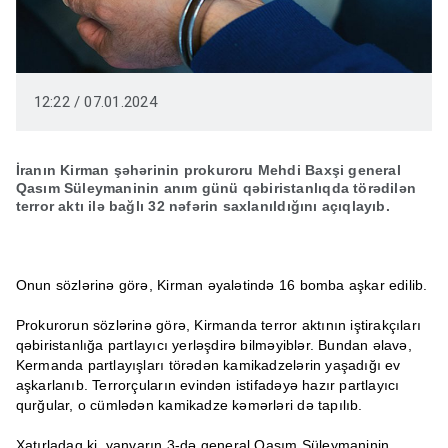
12:22 / 07.01.2024
İranın Kirman şəhərinin prokuroru Mehdi Baxşi general
Qasım Süleymaninin anım günü qəbiristanlıqda törədilən
terror aktı ilə bağlı 32 nəfərin saxlanıldığını açıqlayıb.
Onun sözlərinə görə, Kirman əyalətində 16 bomba aşkar edilib.
Prokurorun sözlərinə görə, Kirmanda terror aktının iştirakçıları
qəbiristanlığa partlayıcı yerləşdirə bilməyiblər. Bundan əlavə,
Kermanda partlayışları törədən kamikadzelərin yaşadığı ev
aşkarlanıb. Terrorçuların evindən istifadəyə hazır partlayıcı
qurğular, o cümlədən kamikadze kəmərləri də tapılıb.
Xatırladaq ki, yanvarın 3-də general Qasım Süleymaninin