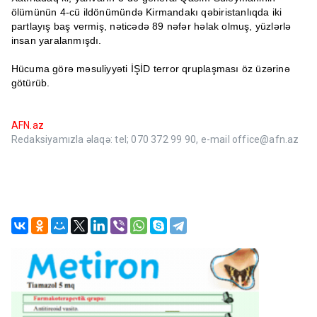
ölümünün 4-cü ildönümündə Kirmandakı qəbiristanlıqda iki
partlayış baş vermiş, nəticədə 89 nəfər həlak olmuş, yüzlərlə
insan yaralanmışdı.
Hücuma görə məsuliyyəti İŞİD terror qruplaşması öz üzərinə
götürüb.
AFN.az
Redaksiyamızla əlaqə: tel; 070 372 99 90, e-mail office@afn.az