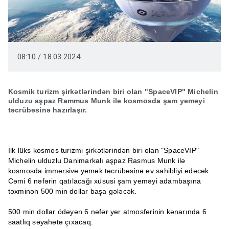
08:10 / 18.03.2024
Kosmik turizm şirkətlərindən biri olan "SpaceVIP" Michelin
ulduzu aşpaz Rammus Munk ilə kosmosda şam yeməyi
təcrübəsinə hazırlaşır.
İlk lüks kosmos turizmi şirkətlərindən biri olan "SpaceVIP"
Michelin ulduzlu Danimarkalı aşpaz Rasmus Munk ilə
kosmosda immersive yemək təcrübəsinə ev sahibliyi edəcək.
Cəmi 6 nəfərin qatılacağı xüsusi şam yeməyi adambaşına
təxminən 500 min dollar başa gələcək.
500 min dollar ödəyən 6 nəfər yer atmosferinin kənarında 6
saatlıq səyahətə çıxacaq.