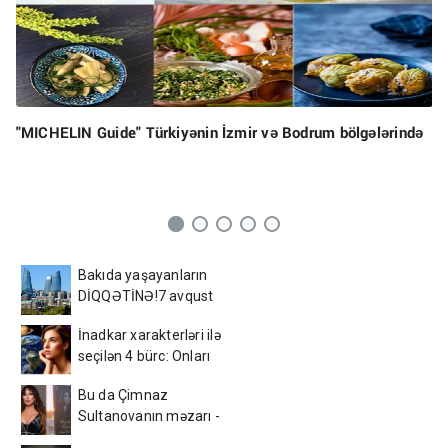
"MICHELIN Guide" Türkiyənin İzmir və Bodrum bölgələrində
Bakıda yaşayanların
DİQQƏTİNƏ!7 avqust
2026-cı il saat 00:00-dan
İnadkar xarakterləri ilə
etibarən...
seçilən 4 bürc: Onları
fikrindən döndərmək
Bu da Çimnaz
çətindir
Sultanovanın məzarı -
VİDEO