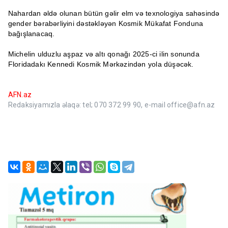
Nahardan əldə olunan bütün gəlir elm və texnologiya sahəsində
gender bərabərliyini dəstəkləyən Kosmik Mükafat Fonduna
bağışlanacaq.
Michelin ulduzlu aşpaz və altı qonağı 2025-ci ilin sonunda
Floridadakı Kennedi Kosmik Mərkəzindən yola düşəcək.
AFN.az
Redaksiyamızla əlaqə: tel; 070 372 99 90, e-mail office@afn.az