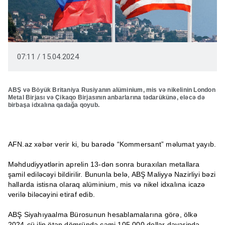
07:11 / 15.04.2024
ABŞ və Böyük Britaniya Rusiyanın alüminium, mis və nikelinin London
Metal Birjası və Çikaqo Birjasının anbarlarına tədarükünə, eləcə də
birbaşa idxalına qadağa qoyub.
AFN.az xəbər verir ki, bu barədə “Kommersant” məlumat yayıb.
Məhdudiyyətlərin aprelin 13-dən sonra buraxılan metallara
şamil ediləcəyi bildirilir. Bununla belə, ABŞ Maliyyə Nazirliyi bəzi
hallarda istisna olaraq alüminium, mis və nikel idxalına icazə
verilə biləcəyini etiraf edib.
ABŞ Siyahıyaalma Bürosunun hesablamalarına görə, ölkə
2024-cü ilin ötən dömründə cəmi 105.000 dollar dəyərində