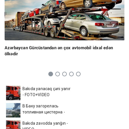
Azərbaycan Gürcüstandan ən çox avtomobil idxal edən
ölkədir
Bakıda yanacaq çəni yanır
- FOTO+VİDEO
В Баку загорелась
топливная цистерна -
ВИДЕО
Bakıda zavodda yanğın -