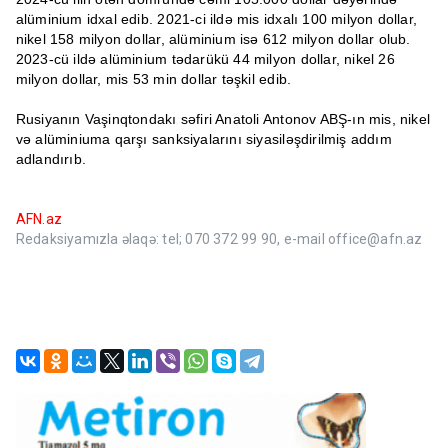
alüminium idxal edib. 2021-ci ildə mis idxalı 100 milyon dollar,
nikel 158 milyon dollar, alüminium isə 612 milyon dollar olub.
2023-cü ildə alüminium tədarükü 44 milyon dollar, nikel 26
milyon dollar, mis 53 min dollar təşkil edib.
Rusiyanın Vaşinqtondakı səfiri Anatoli Antonov ABŞ-ın mis, nikel
və alüminiuma qarşı sanksiyalarını siyasiləşdirilmiş addım
adlandırıb.
AFN.az
Redaksiyamızla əlaqə: tel; 070 372 99 90, e-mail office@afn.az