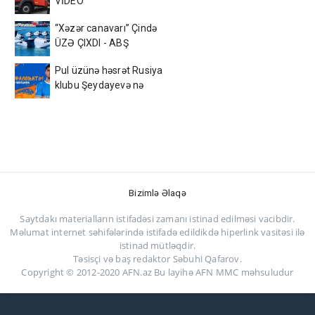
VİDEO
“Xəzər canavarı” Çində
ÜZƏ ÇIXDI - ABŞ
kəşfiyyatı ŞOKDA
Pul üzünə həsrət Rusiya
klubu Şeydayevə nə
verəcək?
Bizimlə Əlaqə
Saytdakı materialların istifadəsi zamanı istinad edilməsi vacibdir.
Məlumat internet səhifələrində istifadə edildikdə hiperlink vasitəsi ilə
istinad mütləqdir.
Təsisçi və baş redaktor Səbuhi Qafarov.
Copyright © 2012-2020 AFN.az Bu layihə AFN MMC məhsuludur