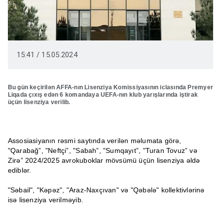
15:41 / 15.05.2024
Bu gün keçirilən AFFA-nın Lisenziya Komissiyasının iclasında Premyer
Liqada çıxış edən 6 komandaya UEFA-nın klub yarışlarında iştirak
üçün lisenziya verilib.
Assosiasiyanın rəsmi saytında verilən məlumata görə,
"Qarabağ”, "Neftçi”, "Sabah”, "Sumqayıt”, "Turan Tovuz” və
Zirə” 2024/2025 avrokuboklar mövsümü üçün lisenziya əldə
ediblər.
"Səbail", "Kəpəz", "Araz-Naxçıvan" və "Qəbələ" kollektivlərinə
isə lisenziya verilməyib.