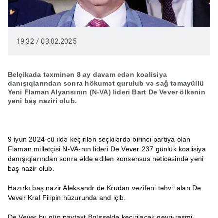
19:32 / 03.02.2025
Belçikada təxminən 8 ay davam edən koalisiya
danışıqlarından sonra hökumət qurulub və sağ təmayüllü
Yeni Flaman Alyansının (N-VA) lideri Bart De Vever ölkənin
yeni baş naziri olub.
9 iyun 2024-cü ildə keçirilən seçkilərdə birinci partiya olan
Flaman millətçisi N-VA-nın lideri De Vever 237 günlük koalisiya
danışıqlarından sonra əldə edilən konsensus nəticəsində yeni
baş nazir olub.
Hazırkı baş nazir Aleksandr de Krudan vəzifəni təhvil alan De
Vever Kral Filipin hüzurunda and içib.
De Vever bu gün paytaxt Brüsseldə keçiriləcək qeyri-rəsmi