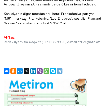
Avropa İttifaqının (Aİ) sammitində də ölkəsini təmsil edəcək.
Koalisiyanın digər tərəfdaşları liberal Frankofoniya partiyası
"MR", mərkəzçi Frankofoniya "Les Engages", sosialist Flamand
"Vooruit" və xristian demokrat "CD&V" olub.
AFN.az
Redaksiyamızla əlaqə: tel; 070 372 99 90, e-mail office@afn.az