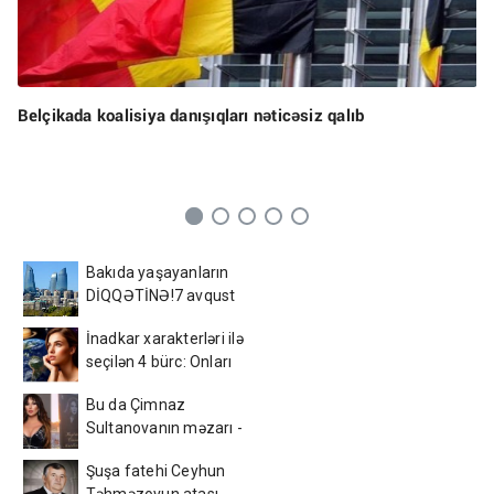
Belçikada koalisiya danışıqları nəticəsiz qalıb
Bakıda yaşayanların
DİQQƏTİNƏ!7 avqust
2026-cı il saat 00:00-dan
İnadkar xarakterləri ilə
etibarən...
seçilən 4 bürc: Onları
fikrindən döndərmək
Bu da Çimnaz
çətindir
Sultanovanın məzarı -
VİDEO
Şuşa fatehi Ceyhun