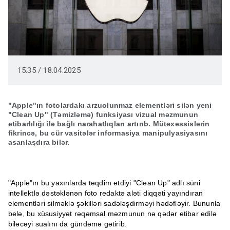
15:35 / 18.04.2025
"Apple"ın fotolardakı arzuolunmaz elementləri silən yeni
"Clean Up" (Təmizləmə) funksiyası vizual məzmunun
etibarlılığı ilə bağlı narahatlıqları artırıb. Mütəxəssislərin
fikrincə, bu cür vasitələr informasiya manipulyasiyasını
asanlaşdıra bilər.
"Apple"ın bu yaxınlarda təqdim etdiyi "Clean Up" adlı süni
intellektlə dəstəklənən foto redaktə aləti diqqəti yayındıran
elementləri silməklə şəkilləri sadələşdirməyi hədəfləyir. Bununla
belə, bu xüsusiyyət rəqəmsal məzmunun nə qədər etibar edilə
biləcəyi sualını da gündəmə gətirib.