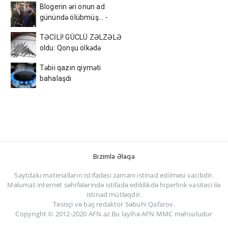
Blogerin əri onun ad
günündə ölübmüş... -
FOTOLAR
TƏCİLİ! GÜCLÜ ZƏLZƏLƏ
oldu: Qonşu ölkədə
Təbii qazın qiyməti
bahalaşdı
Bizimlə Əlaqə
Saytdakı materialların istifadəsi zamanı istinad edilməsi vacibdir.
Məlumat internet səhifələrində istifadə edildikdə hiperlink vasitəsi ilə
istinad mütləqdir.
Təsisçi və baş redaktor Səbuhi Qafarov.
Copyright © 2012-2020 AFN.az Bu layihə AFN MMC məhsuludur