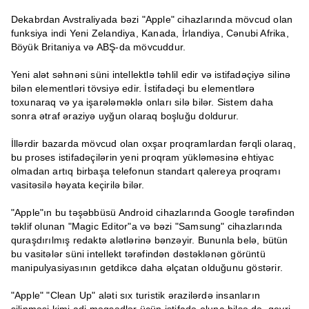
Dekabrdan Avstraliyada bəzi "Apple" cihazlarında mövcud olan
funksiya indi Yeni Zelandiya, Kanada, İrlandiya, Cənubi Afrika,
Böyük Britaniya və ABŞ-da mövcuddur.
Yeni alət səhnəni süni intellektlə təhlil edir və istifadəçiyə silinə
bilən elementləri tövsiyə edir. İstifadəçi bu elementlərə
toxunaraq və ya işarələməklə onları silə bilər. Sistem daha
sonra ətraf əraziyə uyğun olaraq boşluğu doldurur.
İllərdir bazarda mövcud olan oxşar proqramlardan fərqli olaraq,
bu proses istifadəçilərin yeni proqram yükləməsinə ehtiyac
olmadan artıq birbaşa telefonun standart qalereya proqramı
vasitəsilə həyata keçirilə bilər.
"Apple"ın bu təşəbbüsü Android cihazlarında Google tərəfindən
təklif olunan "Magic Editor"a və bəzi "Samsung" cihazlarında
quraşdırılmış redaktə alətlərinə bənzəyir. Bununla belə, bütün
bu vasitələr süni intellekt tərəfindən dəstəklənən görüntü
manipulyasiyasının getdikcə daha əlçatan olduğunu göstərir.
"Apple" "Clean Up" aləti sıx turistik ərazilərdə insanların