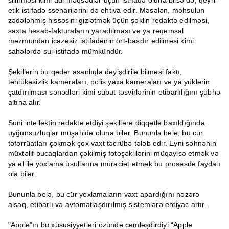
silinməsi kimi adi məqsədlər üçün istifadə oluna bilsə də, qeyri-
etik istifadə ssenarilərini də ehtiva edir. Məsələn, məhsulun
zədələnmiş hissəsini gizlətmək üçün şəklin redaktə edilməsi,
saxta hesab-fakturaların yaradılması və ya rəqəmsal
məzmundan icazəsiz istifadənin ört-basdır edilməsi kimi
sahələrdə sui-istifadə mümkündür.
Şəkillərin bu qədər asanlıqla dəyişdirilə bilməsi faktı,
təhlükəsizlik kameraları, polis yaxa kameraları və ya yüklərin
çatdırılması sənədləri kimi sübut təsvirlərinin etibarlılığını şübhə
altına alır.
Süni intellektin redaktə etdiyi şəkillərə diqqətlə baxıldığında
uyğunsuzluqlar müşahidə oluna bilər. Bununla belə, bu cür
təfərrüatları çəkmək çox vaxt təcrübə tələb edir. Eyni səhnənin
müxtəlif bucaqlardan çəkilmiş fotoşəkillərini müqayisə etmək və
ya əl ilə yoxlama üsullarına müraciət etmək bu prosesdə faydalı
ola bilər.
Bununla belə, bu cür yoxlamaların vaxt apardığını nəzərə
alsaq, etibarlı və avtomatlaşdırılmış sistemlərə ehtiyac artır.
"Apple"ın bu xüsusiyyətləri özündə cəmləşdirdiyi “Apple