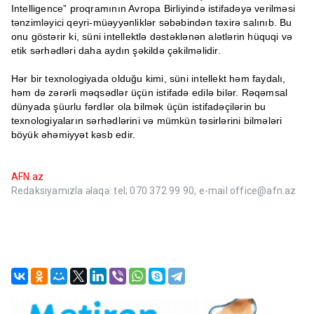
Intelligence” proqramının Avropa Birliyində istifadəyə verilməsi
tənzimləyici qeyri-müəyyənliklər səbəbindən təxirə salınıb. Bu
onu göstərir ki, süni intellektlə dəstəklənən alətlərin hüquqi və
etik sərhədləri daha aydın şəkildə çəkilməlidir.
Hər bir texnologiyada olduğu kimi, süni intellekt həm faydalı,
həm də zərərli məqsədlər üçün istifadə edilə bilər. Rəqəmsal
dünyada şüurlu fərdlər ola bilmək üçün istifadəçilərin bu
texnologiyaların sərhədlərini və mümkün təsirlərini bilmələri
böyük əhəmiyyət kəsb edir.
AFN.az
Redaksiyamızla əlaqə: tel; 070 372 99 90, e-mail office@afn.az