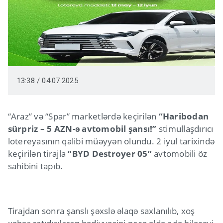
13:38 / 04.07.2025
“Araz” və “Spar” marketlərdə keçirilən
“Haribodan
sürpriz – 5 AZN-ə avtomobil şansı!”
stimullaşdırıcı
lotereyasının qalibi müəyyən olundu. 2 iyul tarixində
keçirilən tirajla
“BYD Destroyer 05”
avtomobili öz
sahibini tapıb.
Tirajdan sonra şanslı şəxslə əlaqə saxlanılıb, xoş