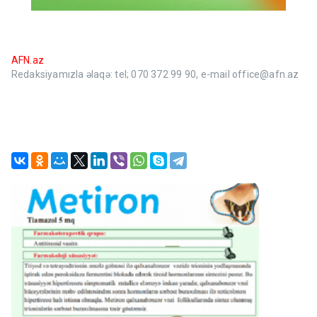
AFN.az
Redaksiyamızla əlaqə: tel; 070 372 99 90, e-mail office@afn.az