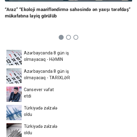
“Araz” “Ekoloji maarifləndirmə sahəsində ən yaxşı tərəfdaş”
mükafatına layiq görülüb
Azərbaycanda 8 gün iş
olmayacaq - HƏMİN
TARİXLƏR
Azərbaycanda 8 gün iş
olmayacaq - TARİXLƏR
Cansever vəfat
etdi
Türkiyədə zəlzələ
oldu
Türkiyədə zəlzələ
oldu