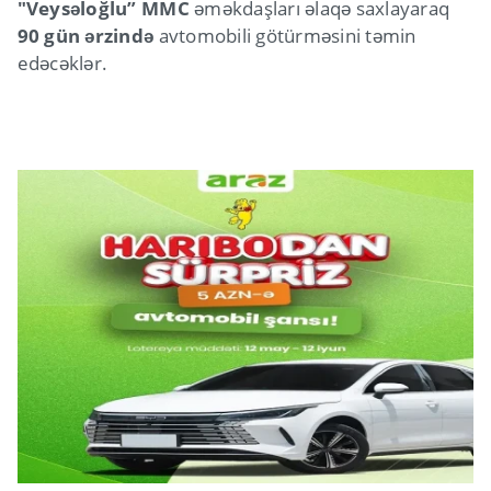
"Veysəloğlu” MMC
əməkdaşları əlaqə saxlayaraq
90 gün ərzində
avtomobili götürməsini təmin
edəcəklər.