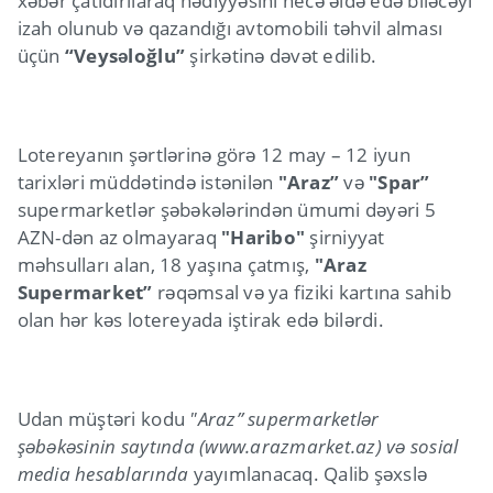
xəbər çatıdırılaraq hədiyyəsini necə əldə edə biləcəyi
izah olunub və qazandığı avtomobili təhvil alması
üçün
“Veysəloğlu”
şirkətinə dəvət edilib.
Lotereyanın şərtlərinə görə 12 may – 12 iyun
tarixləri müddətində istənilən
"Araz”
və
"Spar”
supermarketlər şəbəkələrindən ümumi dəyəri 5
AZN-dən az olmayaraq
"Haribo"
şirniyyat
məhsulları alan, 18 yaşına çatmış,
"Araz
Supermarket”
rəqəmsal və ya fiziki kartına sahib
olan hər kəs lotereyada iştirak edə bilərdi.
Udan müştəri kodu
"Araz” supermarketlər
şəbəkəsinin saytında (www.arazmarket.az) və sosial
media hesablarında
yayımlanacaq. Qalib şəxslə