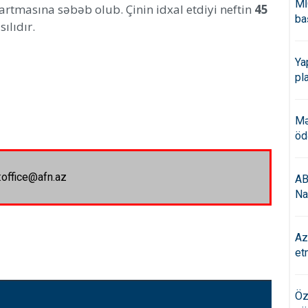
Mİ
rtmasına səbəb olub. Çinin idxal etdiyi neftin
45
ba
ılıdır.
Ya
pl
Mə
öd
:office@afn.az
AB
Na
Az
et
Öz