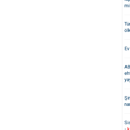
mi
Tü
öl
Ev
AB
eh
ya
Şi
na
Si
-
k