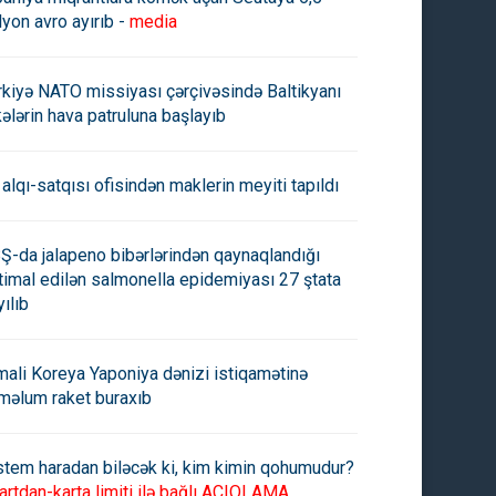
lyon avro ayırıb -
media
rkiyə NATO missiyası çərçivəsində Baltikyanı
kələrin hava patruluna başlayıb
 alqı-satqısı ofisindən maklerin meyiti tapıldı
Ş-da jalapeno bibərlərindən qaynaqlandığı
timal edilən salmonella epidemiyası 27 ştata
yılıb
mali Koreya Yaponiya dənizi istiqamətinə
məlum raket buraxıb
stem haradan biləcək ki, kim kimin qohumudur?
artdan-karta limiti ilə bağlı AÇIQLAMA