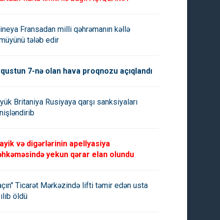
ineya Fransadan milli qəhrəmanın kəllə
müyünü tələb edir
qustun 7-nə olan hava proqnozu açıqlandı
yük Britaniya Rusiyaya qarşı sanksiyaları
nişləndirib
ayik və digərlərinin apellyasiya
hkəməsində yekun qərar elan olundu
açın" Ticarət Mərkəzində lifti təmir edən usta
ılıb öldü