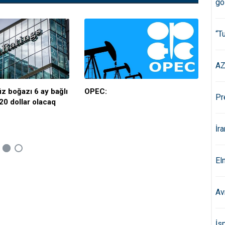
gö
“T
AZ
z boğazı 6 ay bağlı
OPEC:
Səu
Pr
120 dollar olacaq
sür
İr
El
Av
İs