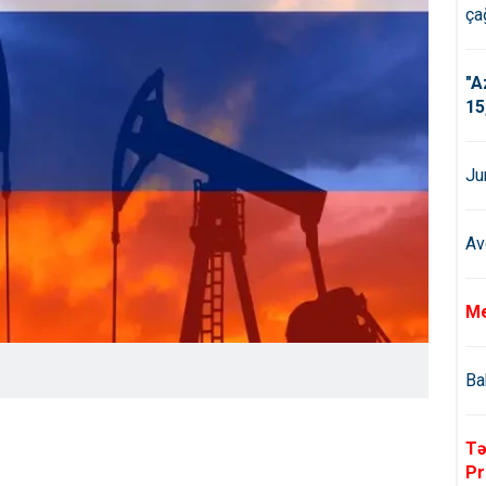
çağ
"A
15
Ju
Av
Me
Ba
Tə
Pr