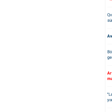
Qv
sü
Av
Bö
ge
Ar
mə
"L
yıx