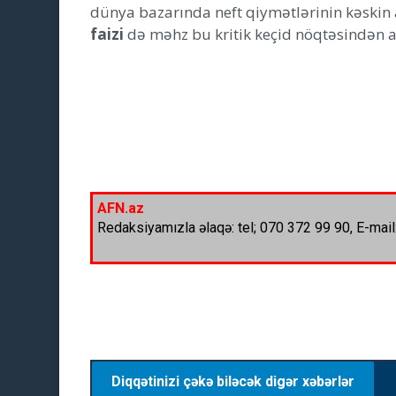
dünya bazarında neft qiymətlərinin kəskin a
faizi
də məhz bu kritik keçid nöqtəsindən as
AFN.az
Redaksiyamızla əlaqə: tel; 070 372 99 90, E-mail
Diqqətinizi çəkə biləcək digər xəbərlər