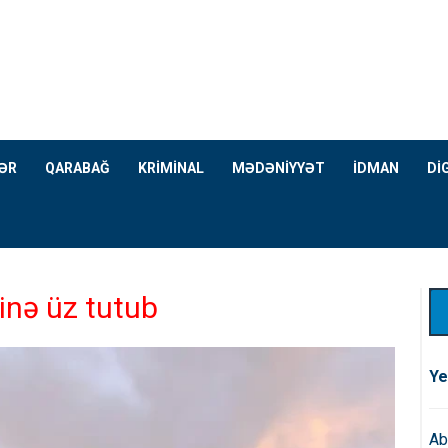
ƏR
QARABAĞ
KRİMİNAL
MƏDƏNİYYƏT
İDMAN
Dİ
inə üz tutub
Ye
Ab