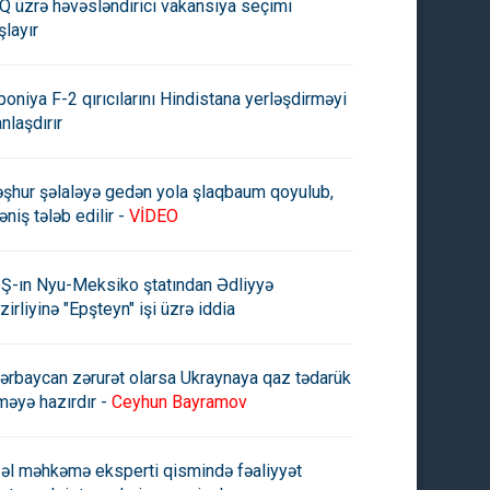
Q üzrə həvəsləndirici vakansiya seçimi
şlayır
poniya F-2 qırıcılarını Hindistana yerləşdirməyi
anlaşdırır
şhur şəlaləyə gedən yola şlaqbaum qoyulub,
əniş tələb edilir -
VİDEO
Ş-ın Nyu-Meksiko ştatından Ədliyyə
zirliyinə "Epşteyn" işi üzrə iddia
ərbaycan zərurət olarsa Ukraynaya qaz tədarük
məyə hazırdır -
Ceyhun Bayramov
əl məhkəmə eksperti qismində fəaliyyət