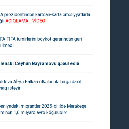
A prezidentindən kartdan-karta əməliyyatlarla
ğlı
AÇIQLAMA - VİDEO
FA FIFA turnirlərini boykot qərarından geri
kilmədi
lenski Ceyhun Bayramovu qəbul edib
ldova Aİ-yə Balkan ölkələri ilə birgə daxil
maq istəyir
paniyadakı miqrantlar 2025-ci ildə Mərakeşə
xminən 1,6 milyard avro köçürüblər