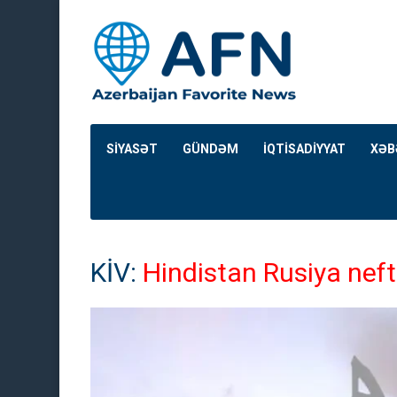
SİYASƏT
GÜNDƏM
İQTİSADİYYAT
XƏB
KİV:
Hindistan Rusiya neft