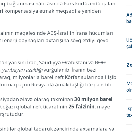
raq bağlanması nəticəsində Fars körfəzində qalan
siri kompensasiya etmək məqsədilə yenidən
AB
ba
nalının məqaləsində ABŞ-İsrailin İrana hücumları
 enerji qaynaqları axtarışına sövq etdiyi qeyd
UE
çə
nən yarısını İraq, Səudiyyə Ərəbistanı və BƏƏ-
Ze
n
yarıbayarı azaldığı
vurğulanıb. İranın bəzi
aq, milyonlarla barel neft Körfəz sularında ilişib
Mo
durmaq üçün Rusiya ilə əməkdaşlığı bərpa edib.
ol
usiyadan əlavə olaraq təxminən
30 milyon barel
 boğazı qlobal neft ticarətinin
25 faizinin
, maye
İs
rşrutudur.
tə
sintilər qlobal tədarük zəncirində axsamalara və