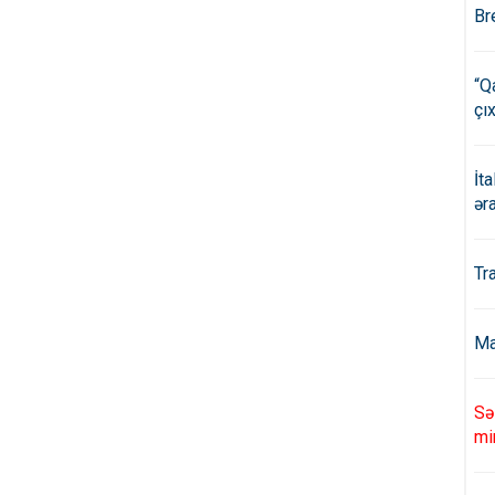
Br
“Q
çıx
İt
ər
Tr
Ma
Sə
mi