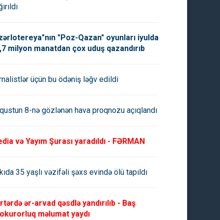
ırıldı
zərlotereya"nın "Poz-Qazan" oyunları iyulda
,7 milyon manatdan çox uduş qazandırıb
rnalistlər üçün bu ödəniş ləğv edildi
qustun 8-nə gözlənən hava proqnozu açıqlandı
dia və Yayım Şurası yaradıldı - FƏRMAN
kıda 35 yaşlı vəzifəli şəxs evində ölü tapıldı
rtərdə ər-arvad qəsdlə yandırılıb - Baş
okurorluq məlumat yaydı