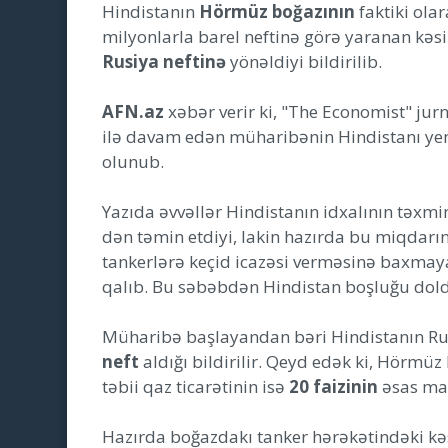
Hindistanın
Hörmüz boğazının
faktiki ola
milyonlarla barel neftinə görə yaranan kə
Rusiya neftinə
yönəldiyi bildirilib.
AFN.az
xəbər verir ki, "The Economist" jur
ilə davam edən müharibənin Hindistanı yeni
olunub.
Yazıda əvvəllər Hindistanın idxalının təxmi
dən təmin etdiyi, lakin hazırda bu miqdarı
tankerlərə keçid icazəsi verməsinə baxmayar
qalıb. Bu səbəbdən Hindistan boşluğu dol
Müharibə başlayandan bəri Hindistanın R
neft
aldığı bildirilir. Qeyd edək ki, Hörmüz
təbii qaz ticarətinin isə
20 faizinin
əsas ma
Hazırda boğazdakı tanker hərəkətindəki kə