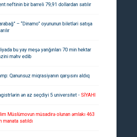
ent neftinin bir barreli 79,91 dollardan satılır
arabağ” – “Dinamo” oyununun biletləri satışa
arılır
aliyada bu yay meşə yanğınları 70 min hektar
azini məhv edib
amp: Qanunsuz miqrasiyanın qarşısını aldıq
gistrlərin ən az seçdiyi 5 universitet -
SİYAHI
lim Müslümovun müsadirə olunan əmlakı 463
n manata satıldı