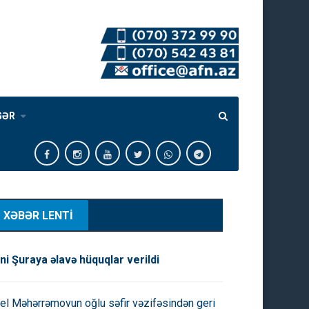
GƏR
XƏBƏR LENTİ
ni Şuraya əlavə hüquqlar verildi
el Məhərrəmovun oğlu səfir vəzifəsindən geri