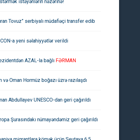
stərmək istəyənlərin nəzərinə!
uran Tovuz” serbiyalı müdafiəçi transfer edib
CON-a yeni səlahiyyətlər verildi
diyyə Ərəbistanından "neft
OPEK-in neft hasilatı fevral
ezidentdən AZAL-la bağlı
FƏRMAN
prizi":
ayında artaraq 26,5 milyon
barrelə çatıb
an və Oman Hormüz boğazı üzrə razılaşdı
man Abdullayev UNESCO-dan geri çağırıldı
ropa Şurasındakı nümayəndəmiz geri çağırıldı
paniya miqrantlara kömək üçün Seutaya 6,5