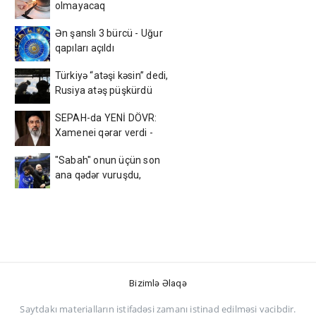
olmayacaq
Ən şanslı 3 bürcü - Uğur
qapıları açıldı
Türkiyə “atəşi kəsin” dedi,
Rusiya atəş püşkürdü
SEPAH-da YENİ DÖVR:
Xamenei qərar verdi -
FOTO
"Sabah" onun üçün son
ana qədər vuruşdu,
amma...
Bizimlə Əlaqə
Saytdakı materialların istifadəsi zamanı istinad edilməsi vacibdir.