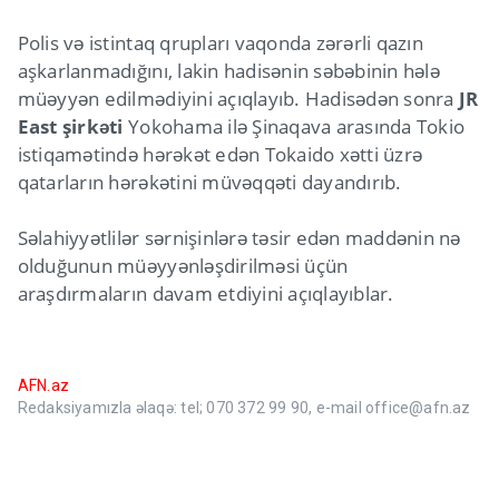
Polis və istintaq qrupları vaqonda zərərli qazın
aşkarlanmadığını, lakin hadisənin səbəbinin hələ
müəyyən edilmədiyini açıqlayıb. Hadisədən sonra
JR
East şirkəti
Yokohama ilə Şinaqava arasında Tokio
istiqamətində hərəkət edən Tokaido xətti üzrə
qatarların hərəkətini müvəqqəti dayandırıb.
Səlahiyyətlilər sərnişinlərə təsir edən maddənin nə
olduğunun müəyyənləşdirilməsi üçün
araşdırmaların davam etdiyini açıqlayıblar.
AFN.az
Redaksiyamızla əlaqə: tel; 070 372 99 90, e-mail office@afn.az