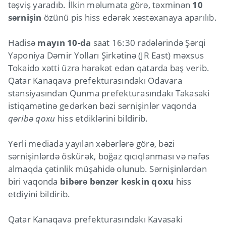
təşviş yaradıb. İlkin məlumata görə, təxminən
10
sərnişin
özünü pis hiss edərək xəstəxanaya aparılıb.
Hadisə
mayın 10-da
saat 16:30 radələrində Şərqi
Yaponiya Dəmir Yolları Şirkətinə (JR East) məxsus
Tokaido xətti üzrə hərəkət edən qatarda baş verib.
Qatar Kanaqava prefekturasındakı Odavara
stansiyasından Qunma prefekturasındakı Takasaki
istiqamətinə gedərkən bəzi sərnişinlər vaqonda
qəribə qoxu
hiss etdiklərini bildirib.
Yerli mediada yayılan xəbərlərə görə, bəzi
sərnişinlərdə öskürək, boğaz qıcıqlanması və nəfəs
almaqda çətinlik müşahidə olunub. Sərnişinlərdən
biri vaqonda
bibərə bənzər kəskin qoxu
hiss
etdiyini bildirib.
Qatar Kanaqava prefekturasındakı Kavasaki