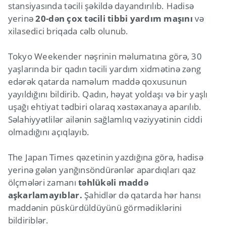
stansiyasında təcili şəkildə dayandırılıb. Hadisə
yerinə
20-dən çox təcili tibbi yardım maşını
və
xilasedici briqada cəlb olunub.
Tokyo Weekender nəşrinin məlumatına görə, 30
yaşlarında bir qadın təcili yardım xidmətinə zəng
edərək qatarda naməlum maddə qoxusunun
yayıldığını bildirib. Qadın, həyat yoldaşı və bir yaşlı
uşağı ehtiyat tədbiri olaraq xəstəxanaya aparılıb.
Səlahiyyətlilər ailənin sağlamlıq vəziyyətinin ciddi
olmadığını açıqlayıb.
The Japan Times qəzetinin yazdığına görə, hadisə
yerinə gələn yanğınsöndürənlər apardıqları qaz
ölçmələri zamanı
təhlükəli maddə
aşkarlamayıblar.
Şahidlər də qatarda hər hansı
maddənin püskürdüldüyünü görmədiklərini
bildiriblər.