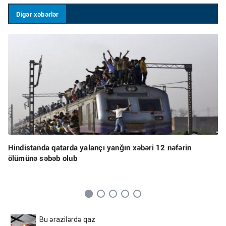
Digər xəbərlər
Hindistanda qatarda yalançı yanğın xəbəri 12 nəfərin
ölümünə səbəb olub
Bu ərazilərdə qaz