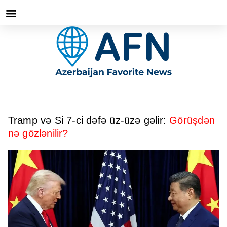
Tramp və Si 7-ci dəfə üz-üzə gəlir:
Görüşdən
nə gözlənilir?