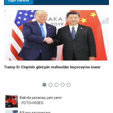
Digər xəbərlər
Tramp Si Cinpinlə görüşün məhsuldar keçəcəyinə inanır
Bakıda yanacaq çəni yanır
- FOTO+VİDEO
В Баку загорелась