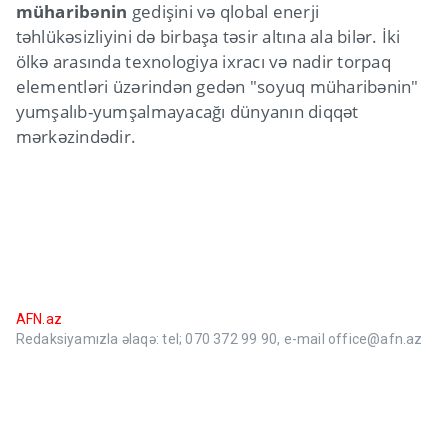
müharibənin
gedişini və qlobal enerji
təhlükəsizliyini də birbaşa təsir altına ala bilər. İki
ölkə arasında texnologiya ixracı və nadir torpaq
elementləri üzərindən gedən "soyuq müharibənin"
yumşalıb-yumşalmayacağı dünyanın diqqət
mərkəzindədir.
AFN.az
Redaksiyamızla əlaqə: tel; 070 372 99 90, e-mail office@afn.az