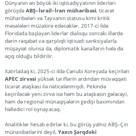
Dünyanın ən böyük iki iqtisadiyyatının liderləri
görüşdə
ABŞ–İsrail–İran müharibəsi
, ticarət
müharibələri və Tayvanın statusu kimi kritik
məsələləri müzakirə edəcəklər. 2017-ci ildə
Floridada başlayan liderlər dialoqu sonrakı illərdə
dərin rəqabət və qarşılıqlı iqtisadi sanksiyalarla
müşayiət olunsa da, diplomatik kanalların hələ də
açıq olduğu bildirilir.
Xatırladaq ki, 2025-ci ildə Cənubi Koreyada keçirilən
APEC zirvəsi
yüksək tariflərin ardından müvəqqəti
ticarət atəşkəsi ilə nəticələnmişdi. Pekində
keçiriləcək yeni zirvə isə həm bu atəşkəsin gələcəyi,
həm də regional münaqişələrin gedişi baxımından
həlledici rol oynayacaq.
Analitiklər hesab edirlər ki, bu görüş yalnız ABŞ–Çin
münasibətlərini deyil,
Yaxın Şərqdəki