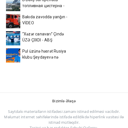
топливная цистерна -
ВИДЕО
Bakıda zavodda yanğın -
VİDEO
“Xəzər canavarı” Çində
ÜZƏ ÇIXDI - ABŞ
kəşfiyyatı ŞOKDA
Pul üzünə həsrət Rusiya
klubu Şeydayevə nə
verəcək?
Bizimlə Əlaqə
Saytdakı materialların istifadəsi zamanı istinad edilməsi vacibdir.
Məlumat internet səhifələrində istifadə edildikdə hiperlink vasitəsi ilə
istinad mütləqdir.
Təsisçi və baş redaktor Səbuhi Qafarov.