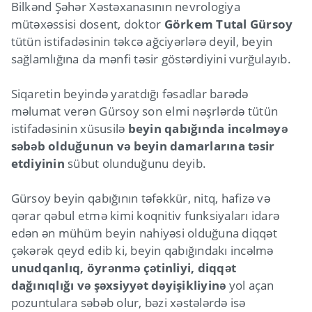
Bilkənd Şəhər Xəstəxanasının nevrologiya
mütəxəssisi dosent, doktor
Görkem Tutal Gürsoy
tütün istifadəsinin təkcə ağciyərlərə deyil, beyin
sağlamlığına da mənfi təsir göstərdiyini vurğulayıb.
Siqaretin beyində yaratdığı fəsadlar barədə
məlumat verən Gürsoy son elmi nəşrlərdə tütün
istifadəsinin xüsusilə
beyin qabığında incəlməyə
səbəb olduğunun və beyin damarlarına təsir
etdiyinin
sübut olunduğunu deyib.
Gürsoy beyin qabığının təfəkkür, nitq, hafizə və
qərar qəbul etmə kimi koqnitiv funksiyaları idarə
edən ən mühüm beyin nahiyəsi olduğuna diqqət
çəkərək qeyd edib ki, beyin qabığındakı incəlmə
unudqanlıq, öyrənmə çətinliyi, diqqət
dağınıqlığı və şəxsiyyət dəyişikliyinə
yol açan
pozuntulara səbəb olur, bəzi xəstələrdə isə