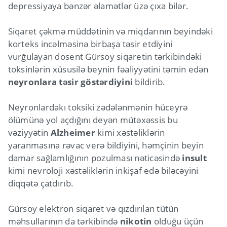
depressiyaya bənzər əlamətlər üzə çıxa bilər.
Siqaret çəkmə müddətinin və miqdarının beyindəki
korteks incəlməsinə birbaşa təsir etdiyini
vurğulayan dosent Gürsoy siqaretin tərkibindəki
toksinlərin xüsusilə beynin fəaliyyətini təmin edən
neyronlara təsir göstərdiyini
bildirib.
Neyronlardakı toksiki zədələnmənin hüceyrə
ölümünə yol açdığını deyən mütəxəssis bu
vəziyyətin
Alzheimer
kimi xəstəliklərin
yaranmasına rəvac verə bildiyini, həmçinin beyin
damar sağlamlığının pozulması nəticəsində
insult
kimi nevroloji xəstəliklərin inkişaf edə biləcəyini
diqqətə çatdırıb.
Gürsoy elektron siqaret və qızdırılan tütün
məhsullarının da tərkibində
nikotin
olduğu üçün