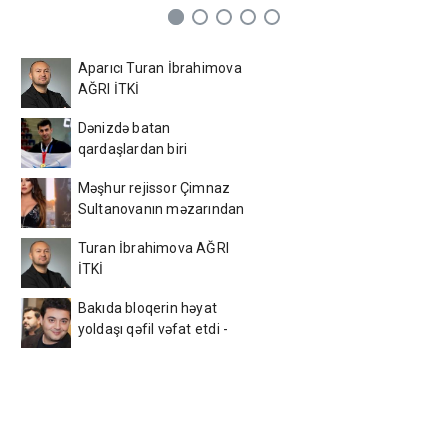
Aparıcı Turan İbrahimova
AĞRI İTKİ
Dənizdə batan
qardaşlardan biri
Azərbaycan çempionu
Məşhur rejissor Çimnaz
imiş
Sultanovanın məzarından
video paylaşdı
Turan İbrahimova AĞRI
İTKİ
Bakıda bloqerin həyat
yoldaşı qəfil vəfat etdi -
Foto