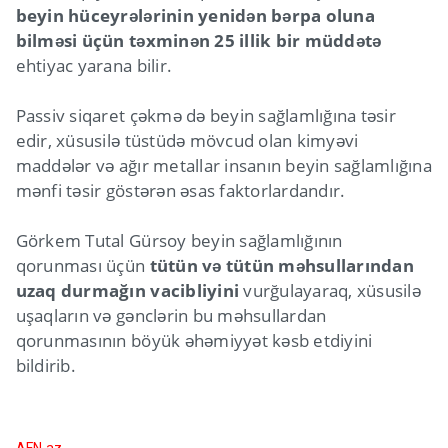
beyin hüceyrələrinin yenidən bərpa oluna
bilməsi üçün təxminən 25 illik bir müddətə
ehtiyac yarana bilir.
Passiv siqaret çəkmə də beyin sağlamlığına təsir
edir, xüsusilə tüstüdə mövcud olan kimyəvi
maddələr və ağır metallar insanın beyin sağlamlığına
mənfi təsir göstərən əsas faktorlardandır.
Görkem Tutal Gürsoy beyin sağlamlığının
qorunması üçün
tütün və tütün məhsullarından
uzaq durmağın vacibliyini
vurğulayaraq, xüsusilə
uşaqların və gənclərin bu məhsullardan
qorunmasının böyük əhəmiyyət kəsb etdiyini
bildirib.