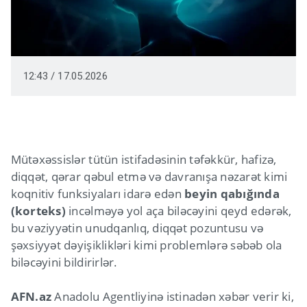
12:43 / 17.05.2026
Mütəxəssislər tütün istifadəsinin təfəkkür, hafizə,
diqqət, qərar qəbul etmə və davranışa nəzarət kimi
koqnitiv funksiyaları idarə edən
beyin qabığında
(korteks)
incəlməyə yol aça biləcəyini qeyd edərək,
bu vəziyyətin unudqanlıq, diqqət pozuntusu və
şəxsiyyət dəyişiklikləri kimi problemlərə səbəb ola
biləcəyini bildirirlər.
AFN.az
Anadolu Agentliyinə istinadən xəbər verir ki,