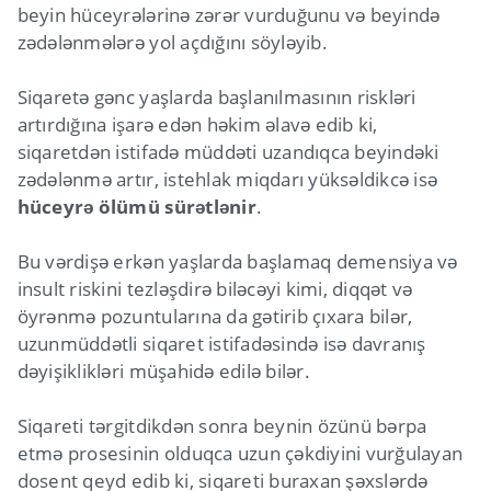
beyin hüceyrələrinə zərər vurduğunu və beyində
zədələnmələrə yol açdığını söyləyib.
Siqaretə gənc yaşlarda başlanılmasının riskləri
artırdığına işarə edən həkim əlavə edib ki,
siqaretdən istifadə müddəti uzandıqca beyindəki
zədələnmə artır, istehlak miqdarı yüksəldikcə isə
hüceyrə ölümü sürətlənir
.
Bu vərdişə erkən yaşlarda başlamaq demensiya və
insult riskini tezləşdirə biləcəyi kimi, diqqət və
öyrənmə pozuntularına da gətirib çıxara bilər,
uzunmüddətli siqaret istifadəsində isə davranış
dəyişiklikləri müşahidə edilə bilər.
Siqareti tərgitdikdən sonra beynin özünü bərpa
etmə prosesinin olduqca uzun çəkdiyini vurğulayan
dosent qeyd edib ki, siqareti buraxan şəxslərdə