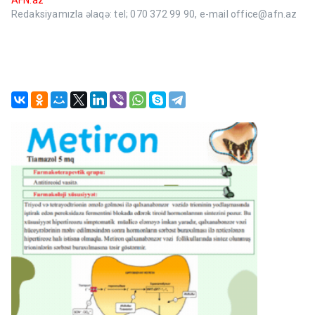
AFN.az
Redaksiyamızla əlaqə: tel; 070 372 99 90, e-mail office@afn.az