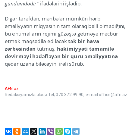
gündəmdədir"
ifadələrini işlədib.
Digər tərəfdən, mənbələr mümkün hərbi
əməliyyatın miqyasının tam olaraq bəlli olmadığını,
bu ehtimalların rejimi güzəştə getməyə məcbur
etmək məqsədilə ediləcək
tək bir hava
zərbəsindən
tutmuş,
hakimiyyəti tamamilə
devirməyi hədəfləyən bir quru əməliyyatına
qədər uzana biləcəyini irəli sürüb.
AFN.az
Redaksiyamızla əlaqə: tel; 070 372 99 90, e-mail office@afn.az