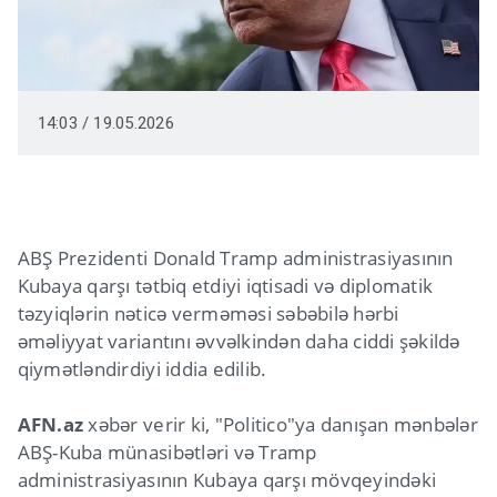
14:03 / 19.05.2026
ABŞ Prezidenti Donald Tramp administrasiyasının
Kubaya qarşı tətbiq etdiyi iqtisadi və diplomatik
təzyiqlərin nəticə verməməsi səbəbilə hərbi
əməliyyat variantını əvvəlkindən daha ciddi şəkildə
qiymətləndirdiyi iddia edilib.
AFN.az
xəbər verir ki, "Politico"ya danışan mənbələr
ABŞ-Kuba münasibətləri və Tramp
administrasiyasının Kubaya qarşı mövqeyindəki