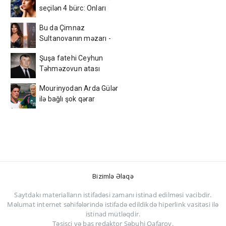
seçilən 4 bürc: Onları
fikrindən döndərmək
Bu da Çimnaz
çətindir
Sultanovanın məzarı -
VİDEO
Şuşa fatehi Ceyhun
Təhməzovun atası
dünyasını dəyişdi
Mourinyodan Arda Gülər
ilə bağlı şok qərar
Bizimlə Əlaqə
Saytdakı materialların istifadəsi zamanı istinad edilməsi vacibdir.
Məlumat internet səhifələrində istifadə edildikdə hiperlink vasitəsi ilə
istinad mütləqdir.
Təsisçi və baş redaktor Səbuhi Qafarov.