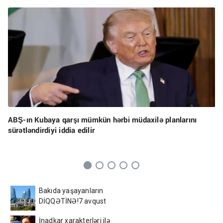
ABŞ-ın Kubaya qarşı mümkün hərbi müdaxilə planlarını
sürətləndirdiyi iddia edilir
Bakıda yaşayanların
DİQQƏTİNƏ!7 avqust
2026-cı il saat 00:00-dan
İnadkar xarakterləri ilə
etibarən...