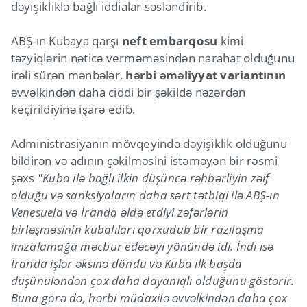
dəyişikliklə bağlı iddialar səsləndirib.
ABŞ-ın Kubaya qarşı
neft embarqosu
kimi
təzyiqlərin nəticə verməməsindən narahat olduğunu
irəli sürən mənbələr,
hərbi əməliyyat variantının
əvvəlkindən daha ciddi bir şəkildə nəzərdən
keçirildiyinə işarə edib.
Administrasiyanın mövqeyində dəyişiklik olduğunu
bildirən və adının çəkilməsini istəməyən bir rəsmi
şəxs
"Kuba ilə bağlı ilkin düşüncə rəhbərliyin zəif
olduğu və sanksiyaların daha sərt tətbiqi ilə ABŞ-ın
Venesuela və İranda əldə etdiyi zəfərlərin
birləşməsinin kubalıları qorxudub bir razılaşma
imzalamağa məcbur edəcəyi yönündə idi. İndi isə
İranda işlər əksinə döndü və Kuba ilk başda
düşünüləndən çox daha dayanıqlı olduğunu göstərir.
Buna görə də, hərbi müdaxilə əvvəlkindən daha çox