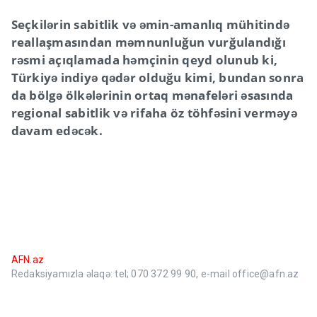
Seçkilərin sabitlik və əmin-amanlıq mühitində
reallaşmasından məmnunluğun vurğulandığı
rəsmi açıqlamada həmçinin qeyd olunub ki,
Türkiyə indiyə qədər olduğu kimi, bundan sonra
da bölgə ölkələrinin ortaq mənafeləri əsasında
regional sabitlik və rifaha öz töhfəsini verməyə
davam edəcək.
AFN.az
Redaksiyamızla əlaqə: tel; 070 372 99 90, e-mail office@afn.az