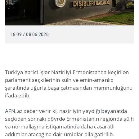
18:09 / 08.06.2026
Türkiyə Xarici İşlər Nazirliyi Ermənistanda keçirilən
parlament seçkilərinin sülh və əmin-amanlıq
şəraitində uğurla başa çatmasından məmnunluğunu
ifadə edib.
AFN.az xəbər verir ki, nazirliyin yaydığı bəyanatda
seçkidən sonrakı dövrdə Ermənistanın regionda sülh
və normallaşma istiqamətində daha cəsarətli
addımlar atacağına dair ümidlər dilə gətirilib.