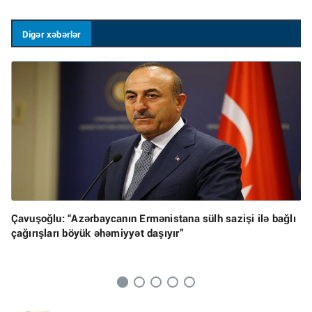
Digər xəbərlər
Çavuşoğlu: “Azərbaycanın Ermənistana sülh sazişi ilə bağlı
çağırışları böyük əhəmiyyət daşıyır”