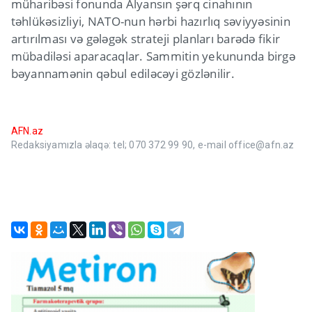
müharibəsi fonunda Alyansın şərq cinahının
təhlükəsizliyi, NATO-nun hərbi hazırlıq səviyyəsinin
artırılması və gələgək strateji planları barədə fikir
mübadiləsi aparacaqlar. Sammitin yekununda birgə
bəyannamənin qəbul ediləcəyi gözlənilir.
AFN.az
Redaksiyamızla əlaqə: tel; 070 372 99 90, e-mail office@afn.az