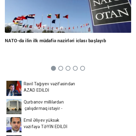
NATO-da ilin ilk müdafiə nazirləri iclası başlayıb
Ravil Tağıyev vəzifəsindən
AZAD EDİLDİ
Qurbanov millilərdən
çalışdırmaq istəyir -
AFFA-ya sənəd verdi
Emil Əliyev yüksək
vəzifəyə TƏYİN EDİLDİ