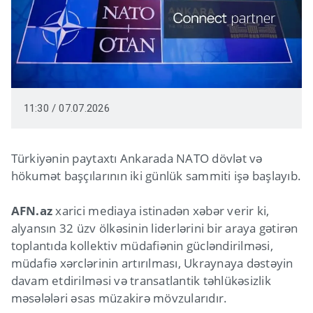
11:30 / 07.07.2026
Türkiyənin paytaxtı Ankarada NATO dövlət və
hökumət başçılarının iki günlük sammiti işə başlayıb.
AFN.az
xarici mediaya istinadən xəbər verir ki,
alyansın 32 üzv ölkəsinin liderlərini bir araya gətirən
toplantıda kollektiv müdafiənin gücləndirilməsi,
müdafiə xərclərinin artırılması, Ukraynaya dəstəyin
davam etdirilməsi və transatlantik təhlükəsizlik
məsələləri əsas müzakirə mövzularıdır.