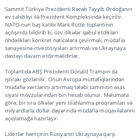
Sammit Türkiyə Prezidenti Rəcəb Tayyib Ərdoğanın
ev sahibliyi ilə Prezident Kompleksində keçirilir.
NATO-nun baş katibi Mark Rütte toplantının
açılışında bildirib ki, üzv ölkələr qəbul etdikləri
öhdəlikləri konkret nəticələrə çevirməli, müdafiə
sənayesinə investisiyaları artırmalı və Ukraynaya
dəstəyi davam etdirməlidirlər.
Toplantıda ABŞ Prezidenti Donald Trampın da
iştirakı gözlənilir. Onun Avropa müttəfiqlərindən
müdafiə xərclərini artırmaq tələbi sammitin əsas
siyasi mövzularından biri hesab olunur. Məlumata
görə, bir sıra ölkələr yeni silahlanma proqramları və
milyardlarla dollar dəyərində müdafiə müqavilələrini
açıqlamağa hazırlaşır.
Liderlər həmçinin Rusiyanın Ukraynaya qarşı