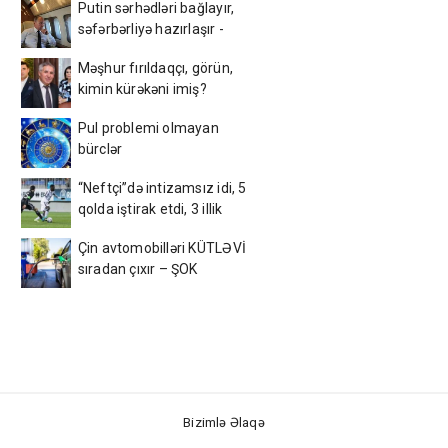
Putin sərhədləri bağlayır,
səfərbərliyə hazırlaşır -
İDDİA
Məşhur fırıldaqçı, görün,
kimin kürəkəni imiş?
Pul problemi olmayan
bürclər
“Neftçi”də intizamsız idi, 5
qolda iştirak etdi, 3 illik
müqavilə bağladı
Çin avtomobilləri KÜTLƏVİ
sıradan çıxır – ŞOK
SƏBƏB
Bizimlə Əlaqə