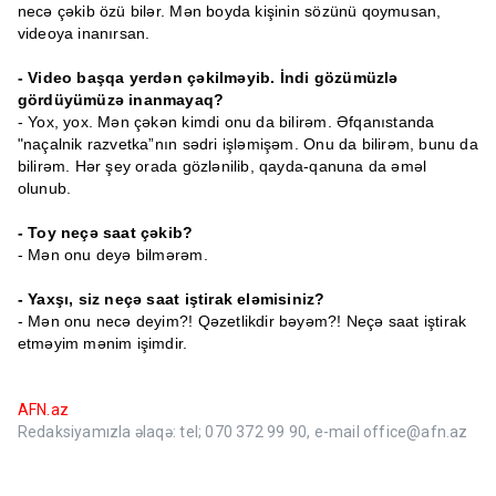
necə çəkib özü bilər. Mən boyda kişinin sözünü qoymusan,
videoya inanırsan.
- Video başqa yerdən çəkilməyib. İndi gözümüzlə
gördüyümüzə inanmayaq?
- Yox, yox. Mən çəkən kimdi onu da bilirəm. Əfqanıstanda
"naçalnik razvetka”nın sədri işləmişəm. Onu da bilirəm, bunu da
bilirəm. Hər şey orada gözlənilib, qayda-qanuna da əməl
olunub.
- Toy neçə saat çəkib?
- Mən onu deyə bilmərəm.
- Yaxşı, siz neçə saat iştirak eləmisiniz?
- Mən onu necə deyim?! Qəzetlikdir bəyəm?! Neçə saat iştirak
etməyim mənim işimdir.
AFN.az
Redaksiyamızla əlaqə: tel; 070 372 99 90, e-mail office@afn.az