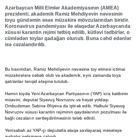
Azərbaycan Milli Elmlər Akademiyasının (AMEA)
prezidenti, akademik Ramiz Mehdiyevin nəvəsinin
toyu gündəmin əsas müzakirə mövzularından biridir.
Koronavirus pandemiyası ilə əlaqədar Azərbaycanda
xüsusi karantin rejimi tətbiq edilib, kütləvi tədbirlər, o
cümlədən toylar qadağan olunub. Buna cəhd edənlər
isə cəzalandırılıb.
Bu baxımdan, Ramiz Mehdiyevin nəvəsinə toy etməsi ictimai
müzakirələrə səbəb olub və akademik, eyni zamanda toya
qatılanlar tənqid atəşinə tutulub.
Həmin toyda Yeni Azərbaycan Partiyasının (YAP) icra katibinin
müavini, deputat Siyavuş Novruzov və həyat yoldaşı
Ombudsman Səbinə Əliyeva da iştirak edib. Halbuki Siyavuş
Novruzov xüsusi karantin rejiminin qaydalarının pozulması ilə
bağlı cəzaların sərtləşdirilməsinin tələb edirdi.
Yenisabah.az YAP-çı deputatla əlaqə saxlayaraq məsələyə
aydınlıq gətirməyə çalışıb.