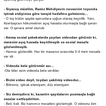
- Siyavuş müəllim, Ramiz Mehdiyevin nəvəsinin toyunda
iştirak etdiyinizə görə tənqid hədəfinə gəlmisiniz...
- O toy bütün qayda-qanunlara uyğun olaraq keçirilib. Yəni,
Azərbaycan hökumətinin açıq havada oturmaqla bağlı qərarı
var. O qərara əməl olunub.
- Amma sosial şəbəkələrdə yayılan videodan görünür ki,
mərasim açıq havada keçirilməyib və sosial məsafə
gözlənilməyib.
- Hamısı gözlənilib. Hər bir masanın arasında 3-4 metr məsafə
var idi.
- Videoda belə görünmür axı...
-Ola bilər sizin videoda belə veriblər.
- Bizim video deyil, toydan çəkilmiş videodur...
- Bilirsiniz, iştirak eləmişəm, düz eləmişəm.
- Siz demişdiniz ki, karantin qaydalarını pozmaqla bağlı
cəzalar sərtləşdirilsin.
- Bəli, bəli. Biz hamımız məsafəni gözləmişik. O videonu kim