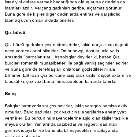
istədiyini onlara vermək bacarığında olduqlarına özlərinin də
inamları azdır. Xərçəng qadınları qəribə, əlçatmaz görünür.
Buna görə də kişilər digər qadınlarda ehtiras və qarşılıqlıq
tapmaq üçün onları aldada bilərlər.
Qız bürcü
Qız bürcü qadınları çox ehtiraslıdırlar, lakin qarşı cinsə diqqəti
necə verəcəklərini bilmirlər. Onlar sevgi, dostlar, ailə və iş
arasında "parçalanırlar". Astroloqlar deyirlər ki, bəzən Qız
bürcləri romantik münasibətləri ilə bağlı yanlış seçimlər edirlər
və buna görə də tərəfdaşları onlardan gözlədiklərini ala
bilmirlər. Ehtiraslı Qız bürcünə aşiq olan kişilər diqqət axtarır və
təəssüf ki, çox vaxt bunu münasibətdən kənarda tapırlar.
Balıq
Balıqlar partnyorlarını çox sevirlər, lakin yataqda həmişə aktiv
olmurlar. Balıq qadınları çox vaxt cinsi enerjilərinə əhəmiyyət
vermirlər. Bu bürcün nümayəndələrinə aşiq olan kişilər tezliklə
məyus olurlar. Yanlarında cazibədar və rəğbətli qadınları
görmək istəyirlər və bunu ala bilməyəcəklərini anlayanda
xəyanətə əl atırlar.