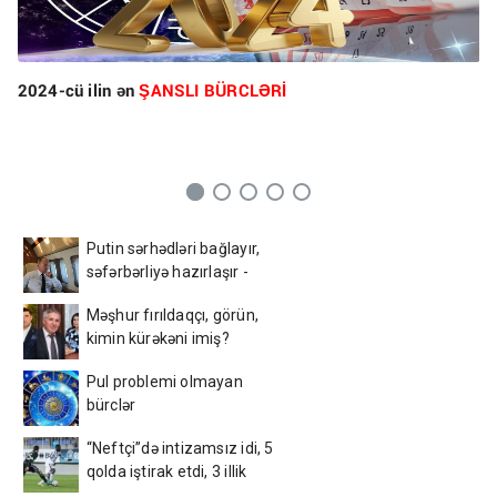
2024-cü ilin ən
ŞANSLI BÜRCLƏRİ
Putin sərhədləri bağlayır,
səfərbərliyə hazırlaşır -
İDDİA
Məşhur fırıldaqçı, görün,
kimin kürəkəni imiş?
Pul problemi olmayan
bürclər
“Neftçi”də intizamsız idi, 5
qolda iştirak etdi, 3 illik
müqavilə bağladı