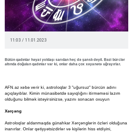
11:03 / 11.01.2023
Bütün qadınlar həyat yoldaşı sarıdan heç də şanslı deyil. Bəzi bürclər
altında doğulan qadınlar var ki, onlar daha çox xəyanətə uğrayırlar.
AFN.az xəbə verir ki, astroloqlar 3 "uğursuz" bürcün adını
açıqlayıblar. Kimin münasibətdə sayıqlığını itirməməsi lazım
olduğunu bilmək istəyirsinizsə, yazını sonacan oxuyun
Xərçəng
Astroloqlar aldanmaqda günahkar Xərçənglərin özləri olduğuna
inanırlar. Onlar qətiyyətsizdirlər və kişilərin hiss etdiyini,