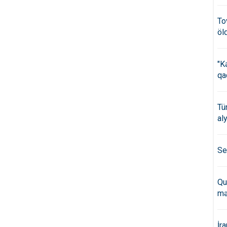
To
öl
"K
qa
Tü
al
Se
Qu
mə
İr