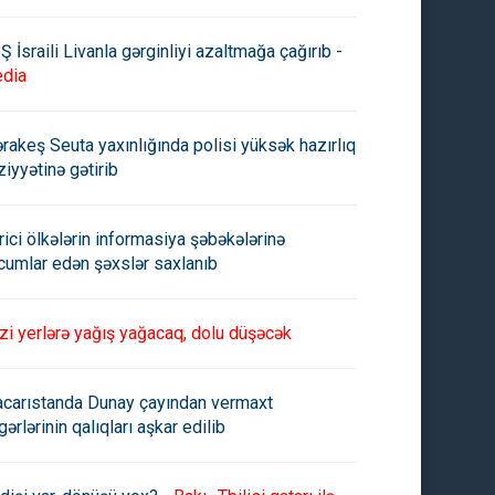
Ş İsraili Livanla gərginliyi azaltmağa çağırıb -
dia
rakeş Seuta yaxınlığında polisi yüksək hazırlıq
ziyyətinə gətirib
rici ölkələrin informasiya şəbəkələrinə
cumlar edən şəxslər saxlanıb
zi yerlərə yağış yağacaq, dolu düşəcək
carıstanda Dunay çayından vermaxt
gərlərinin qalıqları aşkar edilib