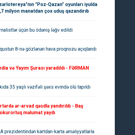
zərlotereya"nın "Poz-Qazan" oyunları iyulda
,7 milyon manatdan çox uduş qazandırıb
rnalistlər üçün bu ödəniş ləğv edildi
qustun 8-nə gözlənən hava proqnozu açıqlandı
dia və Yayım Şurası yaradıldı - FƏRMAN
kıda 35 yaşlı vəzifəli şəxs evində ölü tapıldı
rtərdə ər-arvad qəsdlə yandırılıb - Baş
okurorluq məlumat yaydı
A prezidentindən kartdan-karta əməliyyatlarla