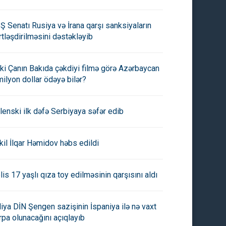
Ş Senatı Rusiya və İrana qarşı sanksiyaların
rtləşdirilməsini dəstəkləyib
ki Çanın Bakıda çəkdiyi filmə görə Azərbaycan
milyon dollar ödəyə bilər?
lenski ilk dəfə Serbiyaya səfər edib
kil İlqar Həmidov həbs edildi
lis 17 yaşlı qıza toy edilməsinin qarşısını aldı
aliya DİN Şengen sazişinin İspaniya ilə nə vaxt
rpa olunacağını açıqlayıb