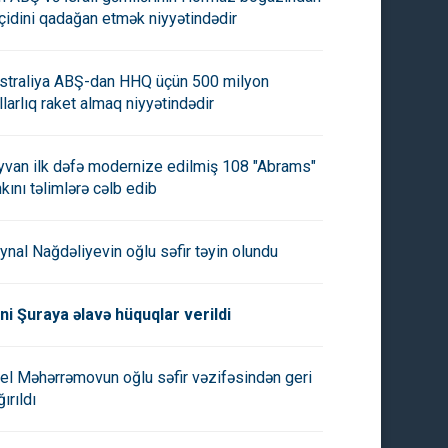
çidini qadağan etmək niyyətindədir
straliya ABŞ-dan HHQ üçün 500 milyon
llarlıq raket almaq niyyətindədir
yvan ilk dəfə modernize edilmiş 108 "Abrams"
nkını təlimlərə cəlb edib
ynal Nağdəliyevin oğlu səfir təyin olundu
ni Şuraya əlavə hüquqlar verildi
el Məhərrəmovun oğlu səfir vəzifəsindən geri
ırıldı