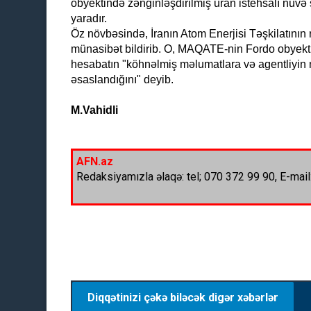
obyektində zənginləşdirilmiş uran istehsalı nüvə 
yaradır.
Öz növbəsində, İranın Atom Enerjisi Təşkilatın
münasibət bildirib. O, MAQATE-nin Fordo obyekti
hesabatın "köhnəlmiş məlumatlara və agentliyin m
əsaslandığını" deyib.
M.Vahidli
AFN.az
Redaksiyamızla əlaqə: tel; 070 372 99 90, E-mail
Diqqətinizi çəkə biləcək digər xəbərlər