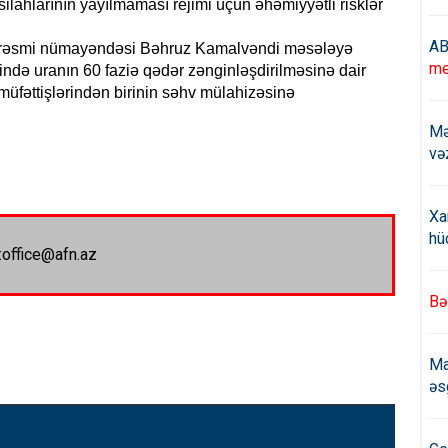
silahlarının yayılmaması rejimi üçün əhəmiyyətli risklər
AB
ın rəsmi nümayəndəsi Bəhruz Kamalvəndi məsələyə
me
ndə uranın 60 faziə qədər zənginləşdirilməsinə dair
üfəttişlərindən birinin səhv mülahizəsinə
Mə
və
Xa
hü
:office@afn.az
Bə
Ma
əs