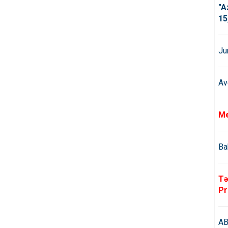
"A
15
Ju
Av
Me
Ba
Tə
Pr
AB