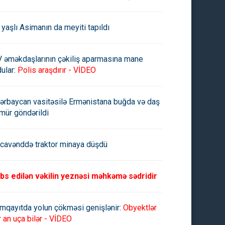
 yaşlı Asimanın da meyiti tapıldı
V əməkdaşlarının çəkiliş aparmasına mane
ular:
Polis araşdırır - VİDEO
ərbaycan vasitəsilə Ermənistana buğda və daş
mür göndərildi
cavənddə traktor minaya düşdü
bs edilən vəkilin yeznəsi məhkəmə sədridir
mqayıtda yolun çökməsi genişlənir:
Obyektlər
r an uça bilər - VİDEO