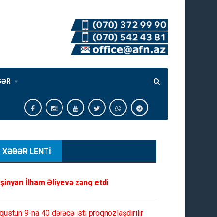
GƏR
XƏBƏR LENTİ
şinyan İlham Əliyevə zəng etdi
qustun 9-na 40 dərəcə isti proqnozlaşdırılır