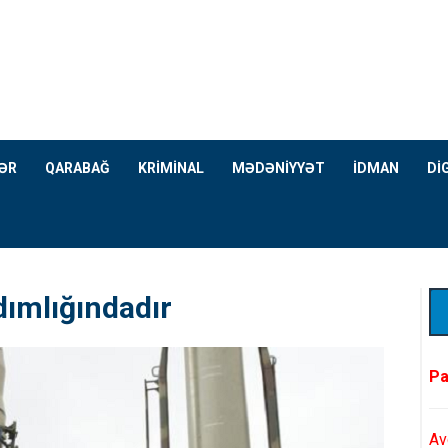
ƏR
QARABAĞ
KRİMİNAL
MƏDƏNİYYƏT
İDMAN
Dİ
dımlığındadır
Pa
Av