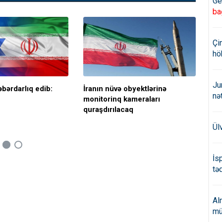
Ge
ba
Çi
hö
Ju
xəbərdarlıq edib:
İranın nüvə obyektlərinə
MAQ
nə
monitorinq kameraları
ene
quraşdırılacaq
Ül
İs
təd
Al
mü