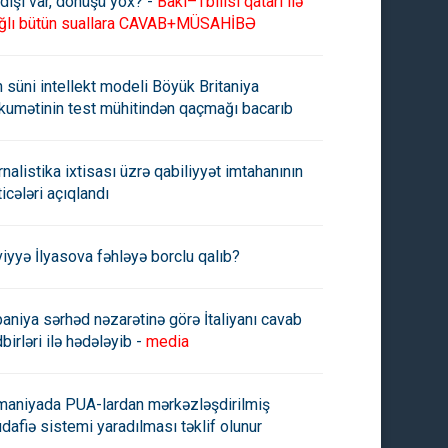
dişi var, dönüşü yox? -
Bakı–Tbilisi qatarı ilə
ğlı bütün suallara CAVAB+MÜSAHİBƏ
n süni intellekt modeli Böyük Britaniya
kumətinin test mühitindən qaçmağı bacarıb
rnalistika ixtisası üzrə qabiliyyət imtahanının
ATE: "Onlarla ölkə nüvə
MAQATE İranın uran
ticələri açıqlandı
rjisi ilə təchiz olunacaq"
hissəcikləri ilə bağlı izahatların
inandırıcı hesab edib
viyyə İlyasova fəhləyə borclu qalıb?
paniya sərhəd nəzarətinə görə İtaliyanı cavab
birləri ilə hədələyib -
media
maniyada PUA-lardan mərkəzləşdirilmiş
dafiə sistemi yaradılması təklif olunur