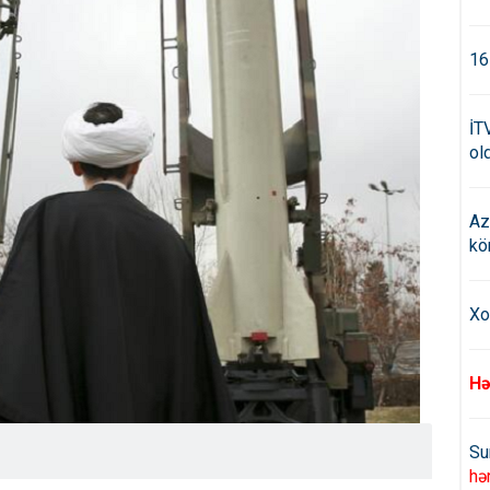
16
İT
old
Az
kö
Xo
Hə
Su
hə