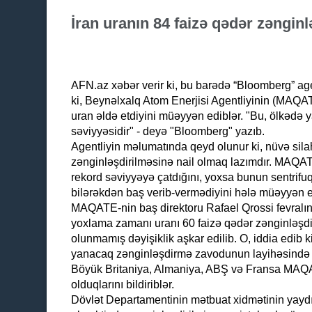
İran uranın 84 faizə qədər zənginl
AFN.az xəbər verir ki, bu barədə “Bloomberg” agen
ki, Beynəlxalq Atom Enerjisi Agentliyinin (MAQATE)
uran əldə etdiyini müəyyən ediblər. "Bu, ölkədə
səviyyəsidir" - deyə "Bloomberg" yazıb.
Agentliyin məlumatında qeyd olunur ki, nüvə sila
zənginləşdirilməsinə nail olmaq lazımdır. MAQATE
rekord səviyyəyə çatdığını, yoxsa bunun sentrifuq
bilərəkdən baş verib-vermədiyini hələ müəyyən e
MAQATE-nin baş direktoru Rafael Qrossi fevralın 
yoxlama zamanı uranı 60 faizə qədər zənginləşdir
olunmamış dəyişiklik aşkar edilib. O, iddia edib 
yanacaq zənginləşdirmə zavodunun layihəsində əh
Böyük Britaniya, Almaniya, ABŞ və Fransa MAQA
olduqlarını bildiriblər.
Dövlət Departamentinin mətbuat xidmətinin yaydığ