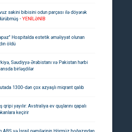
vuz sakini bibisini odun parçası ilə döyərək
dürübmüş -
YENİLƏNİB
əpəz" Hospitalda estetik əməliyyat olunan
dın öldü
rkiyə, Səudiyyə Ərəbistanı və Pakistan hərbi
yansda birləşdilər
utada 1300-dən çox azyaşlı miqrant qalıb
ş qripi yayılır: Avstraliya ev quşlarını qapalı
kanlara keçirir
an ABŞ və İsrail gəmilərinin Hörmüz boğazından