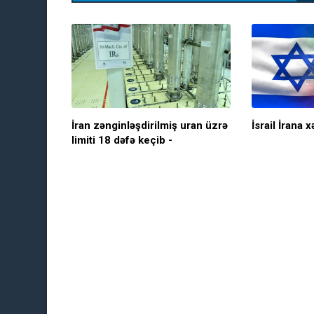
İran zənginləşdirilmiş uran üzrə
İsrail İrana 
limiti 18 dəfə keçib -