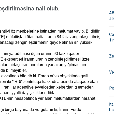
əşdirilməsinə nail olub.
AB
sə
tliyi öz mənbələrinə istinadən məlumat yayıb. Bildirilir
Ce
 müfəttişləri ötən həftə İranın 84 faiz zənginləşdirilmiş
1 
 yanacağı zənginləşdirmənin qeydə alınan ən yüksək
hının yaradılması üçün uranın 90 faizə qədər
Ze
 ekspertləri İranın uranın zənginləşdirilməsi üzrə
aları birləşdirən borularda yanacaq yığılmasının
də bilməyiblər.
Və
əvvəlində bildirib ki, Fordo nüvə obyektində qəfil
ən iki “IR-6” sentrifuqa kaskadı arasında əlaqədə elan
ki, iranlılar agentliyə əvvəlcədən xəbərdarlıq etmədən
Po
əmiyyətli dəyişikliklər ediblər.
TE-nin hesabatında yer alan məlumatlardan narahat
İt
ı birgə bəyanatda vurğulanır ki, İranın Fordo
bə