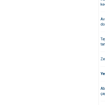
ke
Av
do
Ta
ta
Ze
Ye
Ab
çağ