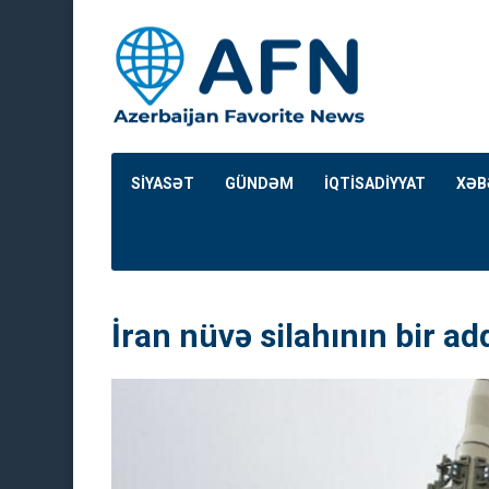
SİYASƏT
GÜNDƏM
İQTİSADİYYAT
XƏB
İran nüvə silahının bir ad