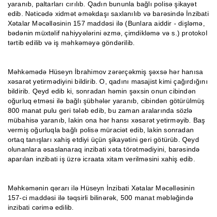
yaranıb, paltarları cırılıb. Qadın bununla bağlı polisə şikayət
edib. Nəticədə xidmət əməkdaşı saxlanılıb və barəsində İnzibati
Xətalar Məcəlləsinin 157 maddəsi ilə (Bunlara aiddir - dişləmə,
bədənin müxtəlif nahiyyələrini əzmə, çimdikləmə və s.) protokol
tərtib edilib və iş məhkəməyə göndərilib.
Məhkəmədə Hüseyn İbrahimov zərərçəkmiş şəxsə hər hanısa
xəsarət yetirmədiyini bildirib. O, qadını masajist kimi çağırdığını
bildirib. Qeyd edib ki, sonradan həmin şəxsin onun cibindən
oğurluq etməsi ilə bağlı şübhələr yaranıb, cibindən götürülmüş
800 manat pulu geri tələb edib, bu zaman aralarında sözlə
mübahisə yaranıb, lakin ona hər hansı xəsarət yetirməyib. Baş
vermiş oğurluqla bağlı polisə müraciət edib, lakin sonradan
ortaq tanışları xahiş etdiyi üçün şikayətini geri götürüb. Qeyd
olunanlara əsaslanaraq inzibati xəta törətmədiyini, barəsində
aparılan inzibati iş üzrə icraata xitam verilməsini xahiş edib.
Məhkəmənin qərarı ilə Hüseyn İnzibati Xətalar Məcəlləsinin
157-ci maddəsi ilə təqsirli bilinərək, 500 manat məbləğində
inzibati cərimə edilib.