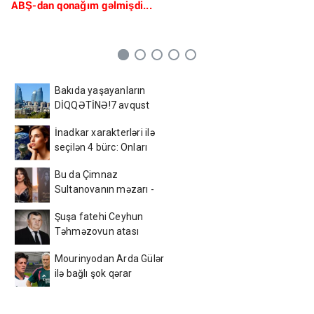
ABŞ-dan qonağım gəlmişdi...
Bakıda yaşayanların
DİQQƏTİNƏ!7 avqust
2026-cı il saat 00:00-dan
İnadkar xarakterləri ilə
etibarən...
seçilən 4 bürc: Onları
fikrindən döndərmək
Bu da Çimnaz
çətindir
Sultanovanın məzarı -
VİDEO
Şuşa fatehi Ceyhun
Təhməzovun atası
dünyasını dəyişdi
Mourinyodan Arda Gülər
ilə bağlı şok qərar