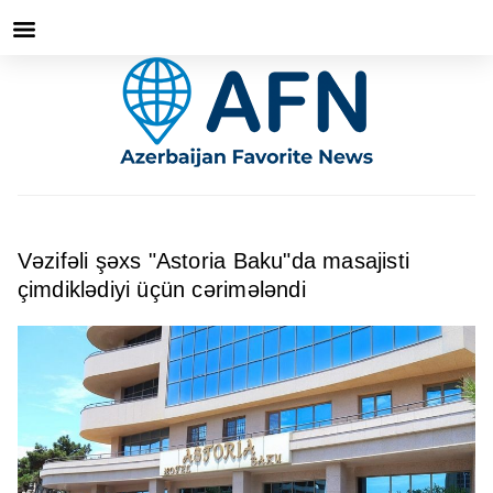
Vəzifəli şəxs "Astoria Baku"da masajisti
çimdiklədiyi üçün cərimələndi