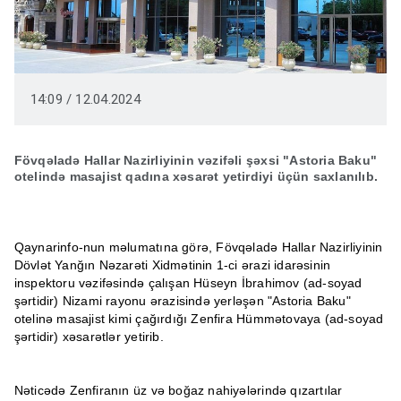
14:09 / 12.04.2024
Fövqəladə Hallar Nazirliyinin vəzifəli şəxsi "Astoria Baku"
otelində masajist qadına xəsarət yetirdiyi üçün saxlanılıb.
Qaynarinfo-nun məlumatına görə, Fövqəladə Hallar Nazirliyinin
Dövlət Yanğın Nəzarəti Xidmətinin 1-ci ərazi idarəsinin
inspektoru vəzifəsində çalışan Hüseyn İbrahimov (ad-soyad
şərtidir) Nizami rayonu ərazisində yerləşən "Astoria Baku"
otelinə masajist kimi çağırdığı Zenfira Hümmətovaya (ad-soyad
şərtidir) xəsarətlər yetirib.
Nəticədə Zenfiranın üz və boğaz nahiyələrində qızartılar