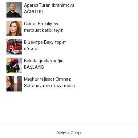
Aparıcı Turan İbrahimova
AĞRI İTKİ
Gülnar Hacalıyeva
mətbuat katibi təyin
olundu
В центре Баку горит
объект
Bakıda güclü yanğın
BAŞLAYIB
Məşhur rejissor Çimnaz
Sultanovanın məzarından
video paylaşdı
Bizimlə Əlaqə