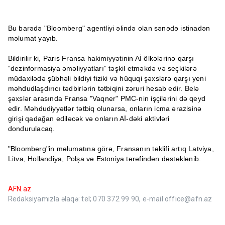
Bu barədə "Bloomberg" agentliyi əlində olan sənədə istinadən
məlumat yayıb.
Bildirilir ki, Paris Fransa hakimiyyətinin Aİ ölkələrinə qarşı
“dezinformasiya əməliyyatları” təşkil etməkdə və seçkilərə
müdaxilədə şübhəli bildiyi fiziki və hüquqi şəxslərə qarşı yeni
məhdudlaşdırıcı tədbirlərin tətbiqini zəruri hesab edir. Belə
şəxslər arasında Fransa "Vaqner" PMC-nin işçilərini də qeyd
edir. Məhdudiyyətlər tətbiq olunarsa, onların icma ərazisinə
girişi qadağan ediləcək və onların Aİ-dəki aktivləri
dondurulacaq.
"Bloomberg"in məlumatına görə, Fransanın təklifi artıq Latviya,
Litva, Hollandiya, Polşa və Estoniya tərəfindən dəstəklənib.
AFN.az
Redaksiyamızla əlaqə: tel; 070 372 99 90, e-mail office@afn.az