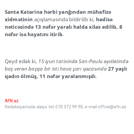
Santa Katarina hərbi yanğından mühafizə
xidmətinin
açıqlamasında bildirilib ki,
hadisə
nəticəsində 13 nəfər yaralı halda xilas edilib, 8
nəfər isə həyatını itirib
.
Qeyd edək ki,
15 iyun tarixində San-Paulu əyalətində
baş verən başqa bir isti hava şarı qəzasında
27 yaşlı
qadın ölmüş, 11 nəfər yaralanmışdı
.
AFN.az
Redaksiyamızla əlaqə: tel; 070 372 99 90, e-mail office@afn.az