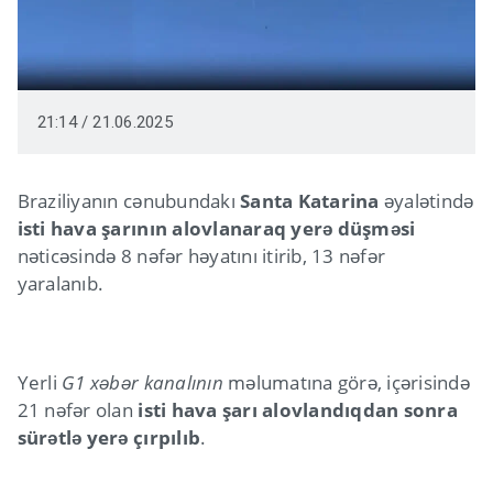
21:14 / 21.06.2025
Braziliyanın cənubundakı
Santa Katarina
əyalətində
isti hava şarının alovlanaraq yerə düşməsi
nəticəsində 8 nəfər həyatını itirib, 13 nəfər
yaralanıb.
Yerli
G1 xəbər kanalının
məlumatına görə, içərisində
21 nəfər olan
isti hava şarı alovlandıqdan sonra
sürətlə yerə çırpılıb
.