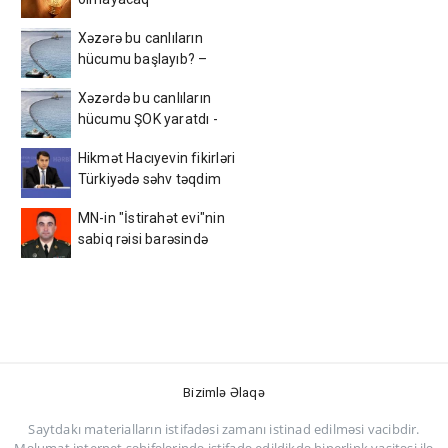
Xəzərə bu canlıların
hücumu başlayıb? –
Görüntülər narahatlıq
Xəzərdə bu canlıların
yaratdı / FOTO
hücumu ŞOK yaratdı -
AçıqlamaVİDEO
Hikmət Hacıyevin fikirləri
Türkiyədə səhv təqdim
edildi - FOTO
MN-in "İstirahət evi"nin
sabiq rəisi barəsində
MƏHKƏMƏ QƏRARI
dəyişdi
Bizimlə Əlaqə
Saytdakı materialların istifadəsi zamanı istinad edilməsi vacibdir.