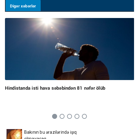
Digər xəbərlər
Hindistanda isti hava səbəbindən 81 nəfər ölüb
Bakının bu ərazilərində işıq
olmayacaq