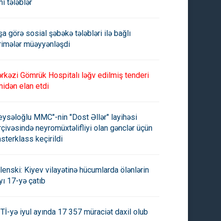
ni tələblər
şa görə sosial şəbəkə tələbləri ilə bağlı
rimələr müəyyənləşdi
rkəzi Gömrük Hospitalı ləğv edilmiş tenderi
nidən elan etdi
eysəloğlu MMC"-nin "Dost Əllər" layihəsi
rçivəsində neyromüxtəlifliyi olan gənclər üçün
sterklass keçirildi
lenski: Kiyev vilayətinə hücumlarda ölənlərin
yı 17-yə çatıb
Tİ-yə iyul ayında 17 357 müraciət daxil olub