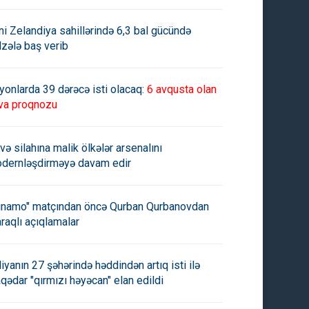
ni Zelandiya sahillərində 6,3 bal gücündə
lzələ baş verib
yonlarda 39 dərəcə isti olacaq:
6 avqusta olan
va proqnozu
və silahına malik ölkələr arsenalını
dernləşdirməyə davam edir
inamo" matçından öncə Qurban Qurbanovdan
raqlı açıqlamalar
aliyanın 27 şəhərində həddindən artıq isti ilə
aqədar "qırmızı həyəcan" elan edildi