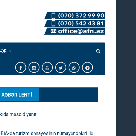
GƏR
XƏBƏR LENTİ
kıda məscid yanır
BİA-da turizm sənayesinin nümayəndələri ilə