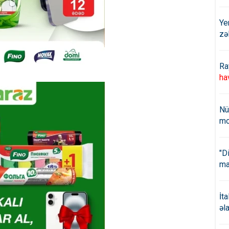
Ye
zə
Ra
ha
Nü
mo
"D
ma
İt
əl