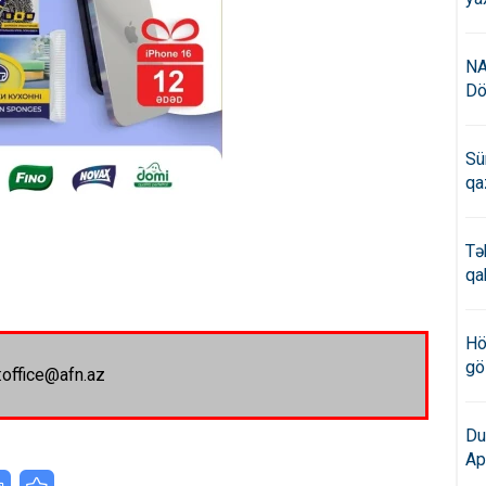
NA
Dö
Sü
qa
Tə
qa
Hö
gö
:office@afn.az
Du
Ap