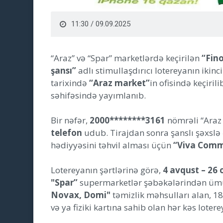
11:30 / 09.09.2025
“Araz” və “Spar” marketlərdə keçirilən
“Fin
şansı”
adlı stimullaşdırıcı lotereyanın ikinc
tarixində
“Araz market”
in ofisində keçiril
səhifəsində yayımlanıb.
Bir nəfər,
2000********3161
nömrəli “Araz 
telefon
udub. Tirajdan sonra şanslı şəxslə 
hədiyyəsini təhvil alması üçün
“Viva Comm
Lotereyanın şərtlərinə görə,
4 avqust – 26 
"Spar”
supermarketlər şəbəkələrindən üm
Novax, Domi"
təmizlik məhsulları alan, 1
və ya fiziki kartına sahib olan hər kəs lotere