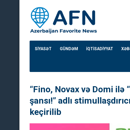
SİYASƏT
GÜNDƏM
İQTİSADİYYAT
XƏB
“Fino, Novax və Domi ilə
şansı!” adlı stimullaşdırıcı
keçirilib