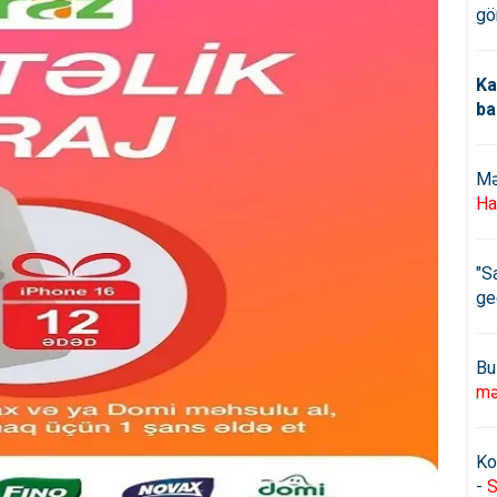
gö
Ka
ba
Mə
Ha
"S
ge
Bu
mə
Ko
-
S