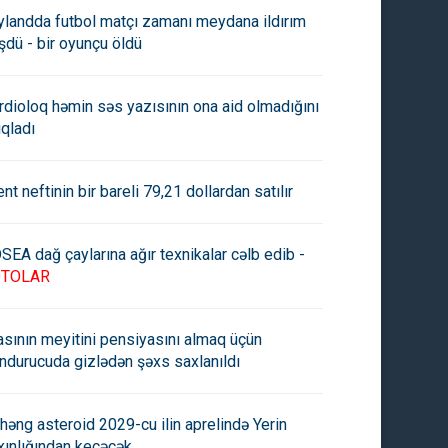
ylandda futbol matçı zamanı meydana ildırım
şdü - bir oyunçu öldü
rdioloq həmin səs yazısının ona aid olmadığını
ıqladı
ent neftinin bir bareli 79,21 dollardan satılır
SEA dağ çaylarına ağır texnikalar cəlb edib -
OTOLAR
asının meyitini pensiyasını almaq üçün
ndurucuda gizlədən şəxs saxlanıldı
həng asteroid 2029-cu ilin aprelində Yerin
xınlığından keçəcək