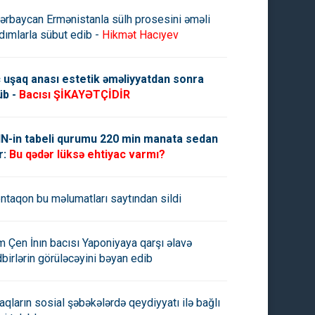
ərbaycan Ermənistanla sülh prosesini əməli
dımlarla sübut edib -
Hikmət Hacıyev
 uşaq anası estetik əməliyyatdan sonra
üb -
Bacısı ŞİKAYƏTÇİDİR
N-in tabeli qurumu 220 min manata sedan
r:
Bu qədər lüksə ehtiyac varmı?
ntaqon bu məlumatları saytından sildi
m Çen İnın bacısı Yaponiyaya qarşı əlavə
dbirlərin görüləcəyini bəyan edib
aqların sosial şəbəkələrdə qeydiyyatı ilə bağlı