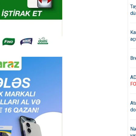
Ta
dü
Ka
aç
Br
AD
F
At
do
Nə
ya