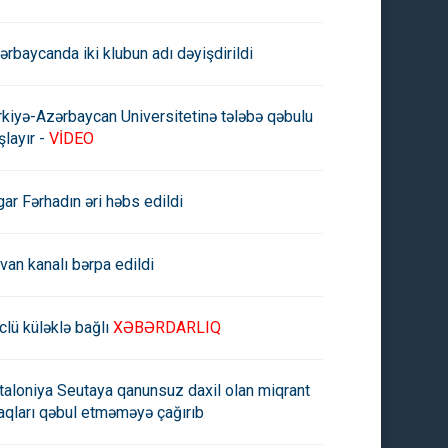
ərbaycanda iki klubun adı dəyişdirildi
rkiyə-Azərbaycan Universitetinə tələbə qəbulu
şlayır -
VİDEO
gar Fərhadın əri həbs edildi
rvan kanalı bərpa edildi
clü küləklə bağlı
XƏBƏRDARLIQ
taloniya Seutaya qanunsuz daxil olan miqrant
aqları qəbul etməməyə çağırıb