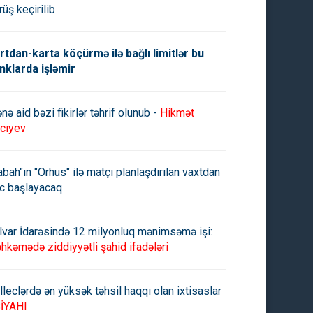
rüş keçirilib
rtdan-karta köçürmə ilə bağlı limitlər bu
nklarda işləmir
nə aid bəzi fikirlər təhrif olunub -
Hikmət
cıyev
abah"ın "Orhus" ilə matçı planlaşdırılan vaxtdan
c başlayacaq
lvar İdarəsində 12 milyonluq mənimsəmə işi:
hkəmədə ziddiyyətli şahid ifadələri
lleclərdə ən yüksək təhsil haqqı olan ixtisaslar
İYAHI