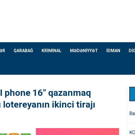
ƏR
QARABAĞ
KRİMİNAL
MƏDƏNİYYƏT
İDMAN
Dİ
 “I phone 16” qazanmaq
 lotereyanın ikinci tirajı
Ba
KO