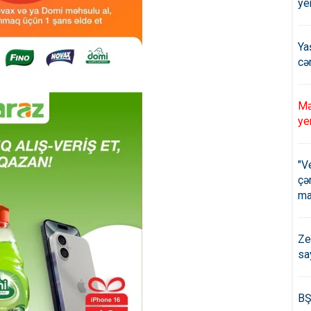
ye
Ya
cə
Mə
ye
"V
çə
ma
Ze
sa
BŞ