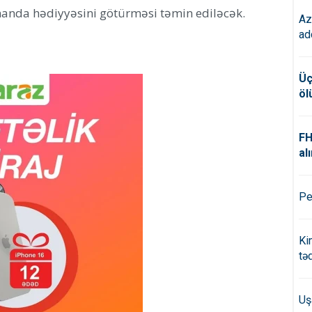
anda hədiyyəsini götürməsi təmin ediləcək.
Az
ad
Üç
öl
FH
alı
Pe
Ki
tə
Uş