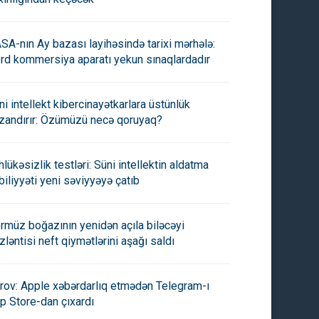
SA-nın Ay bazası layihəsində tarixi mərhələ:
rd kommersiya aparatı yekun sınaqlardadır
ni intellekt kibercinayətkarlara üstünlük
zandırır: Özümüzü necə qoruyaq?
hlükəsizlik testləri: Süni intellektin aldatma
biliyyəti yeni səviyyəyə çatıb
rmüz boğazının yenidən açıla biləcəyi
zləntisi neft qiymətlərini aşağı saldı
rov: Apple xəbərdarlıq etmədən Telegram-ı
p Store-dan çıxardı