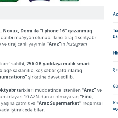
Az
o, Novax, Domi ilə “I phone 16” qazanmaq
Tü
ba
i qalibi müəyyən olunub. İkinci tiraj 4 sentyabr
ib və tiraj canlı yayımla
“Araz”
ın
Instagram
Ni
kart” sahibi,
256 GB yaddaşa malik smart
əlaqə saxlanılıb, xoş xəbər çatdırılaraq
Şi
unications”
şirkətinə dəvət edilib.
Gü
oktyabr
tarixləri müddətində istənilən
"Araz”
və
umi dəyəri 10 AZN-dən az olmayaraq
"Fino,
8 yaşına çatmış və
"Araz Supermarket”
rəqəmsal
Ka
uş
yada iştirak edə bilər.