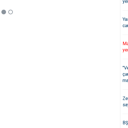
ye
Ya
cə
Mə
ye
"V
çə
ma
Ze
sa
BŞ