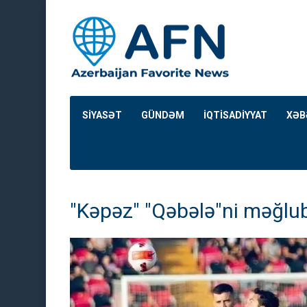
SİYASƏT
GÜNDƏM
İQTİSADİYYAT
XƏB
"Kəpəz" "Qəbələ"ni məğlub