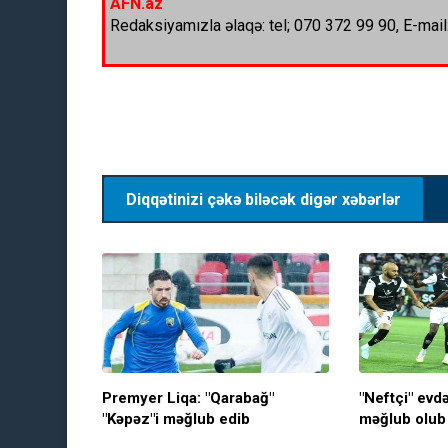
AFN.az
Redaksiyamızla əlaqə: tel; 070 372 99 90, E-mail
Diqqətinizi çəkə biləcək digər xəbərlər
Premyer Liqa: "Qarabağ"
"Neftçi" evd
"Kəpəz"i məğlub edib
məğlub olub