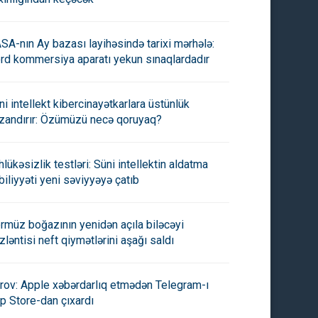
SA-nın Ay bazası layihəsində tarixi mərhələ:
rd kommersiya aparatı yekun sınaqlardadır
ni intellekt kibercinayətkarlara üstünlük
zandırır: Özümüzü necə qoruyaq?
hlükəsizlik testləri: Süni intellektin aldatma
biliyyəti yeni səviyyəyə çatıb
rmüz boğazının yenidən açıla biləcəyi
zləntisi neft qiymətlərini aşağı saldı
rov: Apple xəbərdarlıq etmədən Telegram-ı
p Store-dan çıxardı