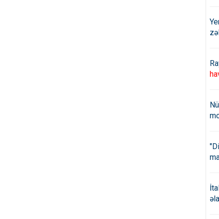
Ye
zə
Ra
ha
Nü
mo
"D
ma
İt
əl