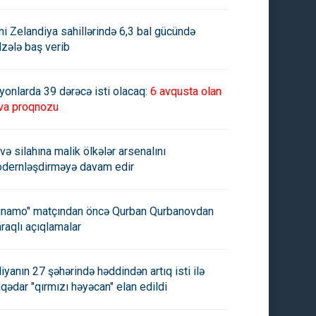
ni Zelandiya sahillərində 6,3 bal gücündə
lzələ baş verib
yonlarda 39 dərəcə isti olacaq:
6 avqusta olan
va proqnozu
və silahına malik ölkələr arsenalını
dernləşdirməyə davam edir
inamo" matçından öncə Qurban Qurbanovdan
raqlı açıqlamalar
aliyanın 27 şəhərində həddindən artıq isti ilə
aqədar "qırmızı həyəcan" elan edildi