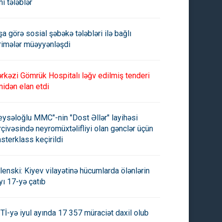
ni tələblər
şa görə sosial şəbəkə tələbləri ilə bağlı
rimələr müəyyənləşdi
rkəzi Gömrük Hospitalı ləğv edilmiş tenderi
nidən elan etdi
eysəloğlu MMC"-nin "Dost Əllər" layihəsi
rçivəsində neyromüxtəlifliyi olan gənclər üçün
sterklass keçirildi
lenski: Kiyev vilayətinə hücumlarda ölənlərin
yı 17-yə çatıb
Tİ-yə iyul ayında 17 357 müraciət daxil olub