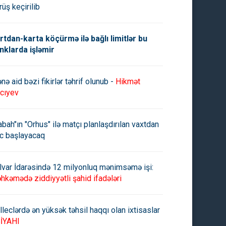
rüş keçirilib
rtdan-karta köçürmə ilə bağlı limitlər bu
nklarda işləmir
nə aid bəzi fikirlər təhrif olunub -
Hikmət
cıyev
abah"ın "Orhus" ilə matçı planlaşdırılan vaxtdan
c başlayacaq
lvar İdarəsində 12 milyonluq mənimsəmə işi:
hkəmədə ziddiyyətli şahid ifadələri
lleclərdə ən yüksək təhsil haqqı olan ixtisaslar
İYAHI