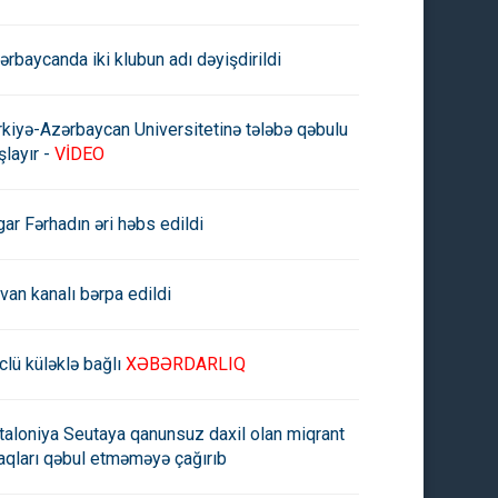
ərbaycanda iki klubun adı dəyişdirildi
rkiyə-Azərbaycan Universitetinə tələbə qəbulu
şlayır -
VİDEO
gar Fərhadın əri həbs edildi
rvan kanalı bərpa edildi
clü küləklə bağlı
XƏBƏRDARLIQ
taloniya Seutaya qanunsuz daxil olan miqrant
aqları qəbul etməməyə çağırıb