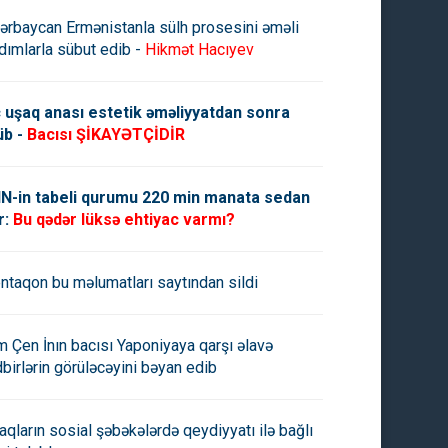
ərbaycan Ermənistanla sülh prosesini əməli
dımlarla sübut edib -
Hikmət Hacıyev
 uşaq anası estetik əməliyyatdan sonra
üb -
Bacısı ŞİKAYƏTÇİDİR
N-in tabeli qurumu 220 min manata sedan
r:
Bu qədər lüksə ehtiyac varmı?
ntaqon bu məlumatları saytından sildi
m Çen İnın bacısı Yaponiyaya qarşı əlavə
dbirlərin görüləcəyini bəyan edib
ftçi" "Turan Tovuz"la heç-
Qərb derbisini qazanan "Turan
ə etdi
Tovuz" 4-cü pilləyə yüksəlib
aqların sosial şəbəkələrdə qeydiyyatı ilə bağlı