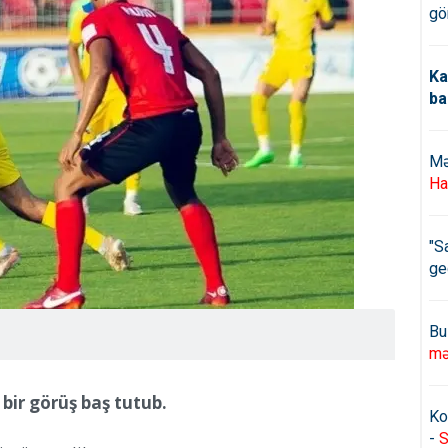
gö
Ka
ba
Mə
Ha
"S
ge
Bu
mə
bir görüş baş tutub.
Ko
-
S