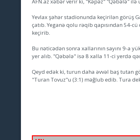
AFN.az xəbər verir ki, "Kəpəz" "Qəbələ" ilə 
Yevlax şəhər stadionunda keçirilən görüş Gə
çatıb. Yeganə qolu rəqib qapısından 54-cü
keçirib.
Bu nəticədən sonra xallarının sayını 9-a yü
yer alıb. "Qəbələ" isə 8 xalla 11-ci yerdə qə
Qeyd edək ki, turun daha əvvəl baş tutan gö
"Turan Tovuz"u (3:1) məğlub edib. Tura de