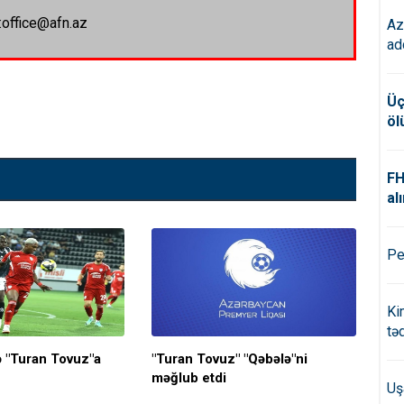
:office@afn.az
Az
ad
Üç
öl
FH
alı
Pe
Ki
tə
ə "Turan Tovuz"a
"Turan Tovuz" "Qəbələ"ni
"Ne
məğlub etdi
heç
Uş