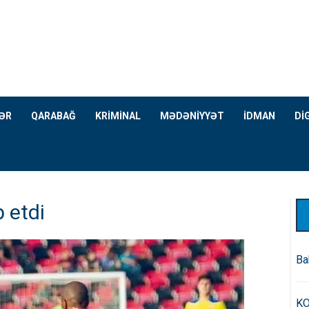
ƏR
QARABAĞ
KRİMİNAL
MƏDƏNİYYƏT
İDMAN
Dİ
 etdi
Ba
KO