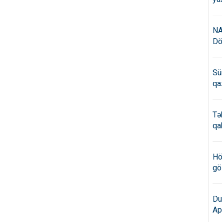
NA
Dö
Sü
qa
Tə
qa
Hö
gö
Du
Ap