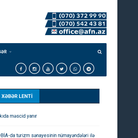
GƏR
XƏBƏR LENTİ
kıda məscid yanır
BİA-da turizm sənayesinin nümayəndələri ilə