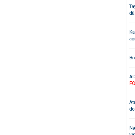
Ta
dü
Ka
aç
Br
AD
F
At
do
Nə
ya