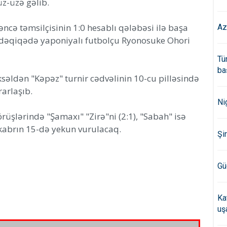
üz-üzə gəlib.
ncə təmsilçisinin 1:0 hesablı qələbəsi ilə başa
Az
 dəqiqədə yaponiyalı futbolçu Ryonosuke Ohori
Tü
ba
ksəldən "Kəpəz" turnir cədvəlinin 10-cu pilləsində
rarlaşıb.
Ni
rüşlərində "Şamaxı" "Zirə"ni (2:1), "Sabah" isə
kabrın 15-də yekun vurulacaq.
Şi
Gü
Ka
uş