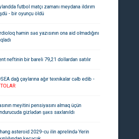
ylandda futbol matçı zamanı meydana ildırım
şdü - bir oyunçu öldü
rdioloq həmin səs yazısının ona aid olmadığını
ıqladı
ent neftinin bir bareli 79,21 dollardan satılır
SEA dağ çaylarına ağır texnikalar cəlb edib -
OTOLAR
asının meyitini pensiyasını almaq üçün
ndurucuda gizlədən şəxs saxlanıldı
həng asteroid 2029-cu ilin aprelində Yerin
xınlığından keçəcək