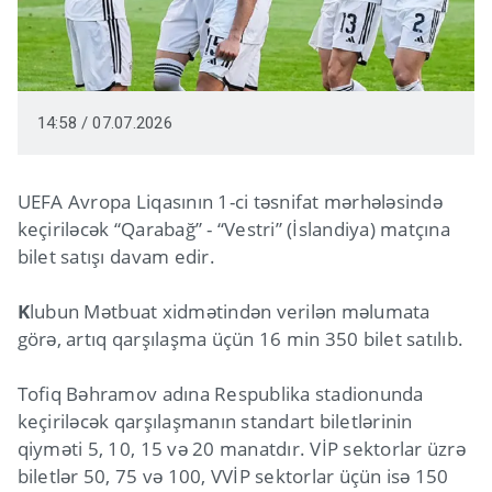
14:58 / 07.07.2026
UEFA Avropa Liqasının 1-ci təsnifat mərhələsində
keçiriləcək “Qarabağ” - “Vestri” (İslandiya) matçına
bilet satışı davam edir.
K
lubun Mətbuat xidmətindən verilən məlumata
görə, artıq qarşılaşma üçün 16 min 350 bilet satılıb.
Tofiq Bəhramov adına Respublika stadionunda
keçiriləcək qarşılaşmanın standart biletlərinin
qiyməti 5, 10, 15 və 20 manatdır. VİP sektorlar üzrə
biletlər 50, 75 və 100, VVİP sektorlar üçün isə 150