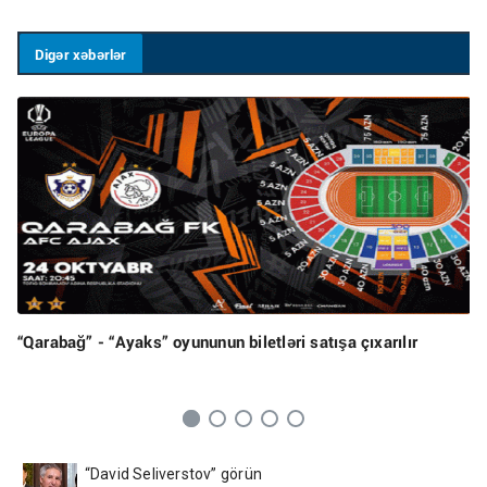
Digər xəbərlər
“Qarabağ” - “Ayaks” oyununun biletləri satışa çıxarılır
“David Seliverstov” görün