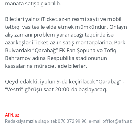
manata satışa çıxarılıb.
Biletləri yalnız iTicket.az-ın rəsmi saytı və mobil
tətbiqi vasitəsilə əldə etmək mümkündür. Onlayn
alış zamanı problem yaranacağı təqdirdə isə
azarkeşlər iTicket.az-ın satış məntəqələrinə, Park
Bulvardakı “Qarabağ” FK Fan Şopuna və Tofiq
Bəhramov adına Respublika stadionunun
kassalarına müraciət edə bilərlər.
Qeyd edək ki, iyulun 9-da keçiriləcək “Qarabağ” -
“Vestri” görüşü saat 20:00-da başlayacaq.
AFN.az
Redaksiyamızla əlaqə: tel; 070 372 99 90, e-mail office@afn.az