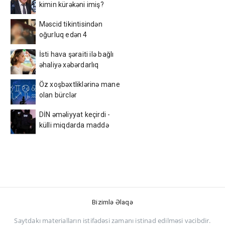
kimin kürəkəni imiş?
Məscid tikintisindən
oğurluq edən 4
azərbaycanlı tutuldu –
İsti hava şəraiti ilə bağlı
Foto
əhaliyə xəbərdarlıq
Öz xoşbəxtliklərinə mane
olan bürclər
DİN əməliyyat keçirdi -
külli miqdarda maddə
aşkarlandı
Bizimlə Əlaqə
Saytdakı materialların istifadəsi zamanı istinad edilməsi vacibdir.